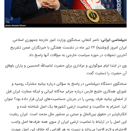
دیپلماسی ایرانی:
ناصر کنعانی سخنگوی وزارت امور خارجه جمهوری اسلامی
ایران امروز (دوشنبه) ۲۶ تیر ماه در نشست هفتگی با خبرنگاران ضمن تشریح
آخرین تحولات در حوزه سیاست خارجی به سؤالات آنها پاسخ داد.
وی در ابتدا ایام سوگواری و عزاداری برای حضرت اباعبدالله الحسین و یاران باوفای
آن حضرت را تسلیت گفت.
سخنگوی دستگاه دیپلماسی در پاسخ به سؤالی درباره بیانیه مشترک روسیه و
شورای همکاری خلیج فارس درباره جزایر سه‌گانه ایرانی و اینکه سفارت ایران قبل
از امضای بیانیه طرف روسی را در جریان حساسیت‌های ایران قرار داده بود؟ عنوان
کرد: احترام به حاکمیت و تمامیت ارضی کشورها یک اصل شناخته شده و
انکارناپذیر در حقوق بین‌الملل و مبتنی بر منشور ملل متحد است. ایران رعایت
این اصل را در ارتباط با تمامیت ارضی ایران از سوی همه طرف‌ها اصل واجب
الاحترام و لازم الاجرا می‌داند و نسبت به هر اقدامی که خلاف این اصل صورت