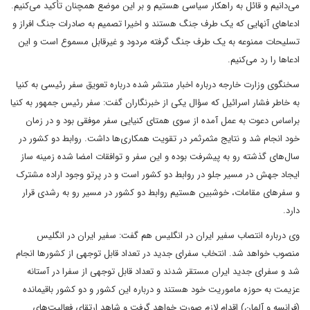
می‌دانیم و قائل به راهکار سیاسی هستیم و بر این موضع همچنان تأکید می‌کنیم.
ادعاهای آنهایی که یک طرف جنگ هستند و اخیرا تصمیم به صادرات جنگ افراز و
تسلیحات ممنوعه به یک طرف جنگ گرفته مردود و غیرقابل مسموع است و این
ادعاها را رد می‌کنیم.
سخنگوی وزارت خارجه درباره اخبار منتشر شده درباره تعویق سفر رئیسی به کنیا
به خاطر فشار اسرائیل که سؤال یکی از خبرنگاران گفت: سفر رئیس جمهور به کنیا
براساس دعوت به عمل آمده از سوی همتای کنیایی سفر موفقی بود و در زمان
خود انجام شد و نتایج مثمرثمر در تقویت همکاری‌ها داشت. روابط دو کشور در
سال‌های گذشته رو به پیشرفت بوده و این سفر و توافقات امضا شده زمینه ساز
ایجاد جهش در مسیر جلو در روابط دو کشور است و در پرتو وجود اراده مشترک
و سفرهای مقامات، خوشبین هستیم روابط دو کشور در مسیر رو به رشدی قرار
دارد.
وی درباره انتصاب سفیر ایران در انگلیس هم گفت: سفیر ایران در انگلیس
منصوب خواهد شد. انتخاب سفرای جدید در تعداد قابل توجهی از کشورها انجام
شد و سفرای جدید ایران مستقر شدند و تعداد قابل توجهی از سفرا در آستانه
عزیمت به حوزه ماموریت خود هستند و درباره این کشور و دو کشور باقیمانده
(فرانسه و آلمان) اقدام لازم صورت خواهد گرفت و شاهد ارتقای فعالیت‌های