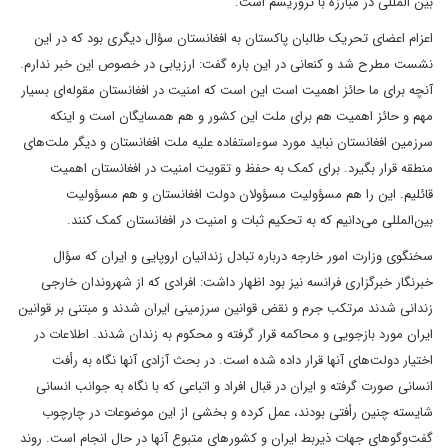
بین المللی در مبارزه با تروریسم است.
اعزام اعضای تحریک طالبان پاکستان به افغانستان سؤال دیگری بود که در این
نشست مطرح شد و کنعانی در این باره گفت: ارزیابی در خصوص این خبر ندارم.
آنچه برای ما حائز اهمیت است این است که امنیت در افغانستان مقوله‌ای بسیار
مهم و حائز اهمیت هم برای ملت این کشور و هم همسایگان است و اینکه
سرزمین افغانستان نباید مورد سوءاستفاده علیه ملت افغانستان و دیگر ملت‌های
منطقه قرار بگیرد. برای کمک به حفظ و تقویت امنیت در افغانستان اهمیت
قائلیم. این را هم مسؤولیت مسؤولان دولت افغانستان و هم مسؤولیت
بین‌المللی می‌دانیم که به تحکیم ثبات و امنیت در افغانستان کمک کنند.
سخنگوی وزارت امور خارجه درباره تبادل زندانیان اروپایی و ایران که سؤال
خبرنگار خبرگزاری فرانسه نیز بود اظهار داشت: افرادی که از شهروندان خارجی
زندانی شدند مرتکب جرم و نقض قوانین سرزمینی ایران شدند و مبتنی بر قوانین
ایران مورد بازجویی و محاکمه قرار گرفته و محکوم به زندان شدند. اطلاعات در
اختیار دولت‌های آنها قرار داده شده است. در بحث آزادی آنها نگاه به رأفت
انسانی صورت گرفته و ایران در قبال افراد و اتباعی که با نگاه به جوانب انسانی
شایسته چنین رأفتی بودند، عمل کرده و بخشی از این موضوعات در چارچوب
گفت‌وگوهای جهات ذیربط ایران و کشورهای متبوع آنها در حال انجام است. روند