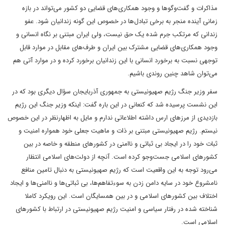
مذاکرات و گفت‌وگوها و وجود همکاری‌های قضایی دو کشور می‌تواند در بازه
زمانی آینده منجر به برخی تبادل‌ها در خصوص این گونه زندانیان شود. عفو
زندانی که مرتکب جرم شده یک حق نیست، ولی ایران مبتنی بر نگاه انسانی و
وجود همکاری‌های قضایی مشترک بین ایران و طرف‌های مقابل در موارد قابل
توجهی نسبت به برخورد انسانی با این زندانیان برخورد کرده و در موارد آتی هم
می‌توان شاهد چنین روندی باشیم.
سفر وزیر جنگ رژیم صهیونیستی به جمهوری آذربایجان سؤال دیگری بود که در
این نشست پرسیده شد که کنعانی در این باره گفت: اینکه وزیر جنگ این رژیم
بازدیدی از مرزهای ارس داشته اطلاعاتی ندارم و مایل به اظهارنظر در این خصوص
نیستم. رژیم صهیونیستی مبتنی بر ذات و ماهیت جعلی خود همواره امنیت و
ثبات خود را در ایجاد بی ثباتی و ناامنی در کشورهای منطقه و خاصه در بین
کشورهای اسلامی جست‌وجو کرده است. آنچه از دولت‌های اسلامی انتظار
می‌رود توجه به این واقعیت است که رژیم صهیونیستی به دنبال تامین منافع
نامشروع خود در سایه دامن زدن به سوءتفاهم‌ها، بی ثباتی‌ها و ناامنی‌ها و ایجاد
اختلاف بین کشورهای اسلامی و در بین همسایگان است. این رویکرد کاملا
شناخته شده در رفتار سیاسی و امنیت رژیم صهیونیستی در ارتباط با کشورهای
اسلامی است.