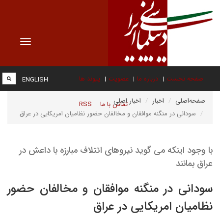
Toggle
vigation
صفحه نخست
درباره ما
عضویت
پیوند ها
ENGLISH
صفحه‌اصلی
اخبار
اخبار اصلی
تماس با ما
RSS
سودانی در منگنه موافقان و مخالفان حضور نظامیان امریکایی در عراق
با وجود اینکه می گوید نیروهای ائتلاف مبارزه با داعش در
عراق بمانند
سودانی در منگنه موافقان و مخالفان حضور
نظامیان امریکایی در عراق