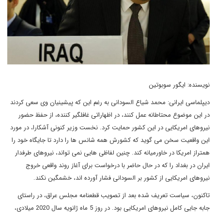
نویسنده: ایگور سوبوتین
دیپلماسی ایرانی: محمد شیاع السودانی به رغم این که پیشینیان وی سعی کردند
در این موضوع محتاطانه عمل کنند، در اظهاراتی غافلگیر کننده، از حفظ حضور
نیروهای امریکایی در این کشور حمایت کرد. نخست وزیر کنونی آشکارا، در مورد
این واقعیت سخن می گوید که کشورش همه شانس ها را دارد تا جایگاه خود را
همتراز امریکا در خاورمیانه کند. چنین لفاظی هایی نمی تواند، نیروهای طرفدار
ایران در بغداد را که در حال حاضر با درخواست برای آغاز روند واقعی خروج
نیروهای امریکایی از کشور بر السودانی فشار آورده اند، خشمگین نکند.
تاکنون، سیاست تعریف شده بعد از تصویب قطعنامه مجلس عراق، در راستای
جابه جایی کامل نیروهای امریکایی بود. در روز 5 ماه ژانویه سال 2020 میلادی،