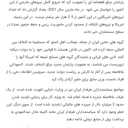
پارلمان عراق قطعنامه ای را تصویب کرد که خروج کامل نیروهای خارجی از این
کشور را خواستار می شود. در ماه مارس سال 2021، بغداد گزارش داد که تعداد
نیروهای امریکایی در این کشور از 2.5 هزار نفر بیشتر نیست. در این زمینه،
امریکا و نیروهای ائتلاف از محدود کردن ماموریت رزمی و حفظ حضور عمدتا در
سطح مستشاران خبر دادند.
گروه های حامی ایران از جمله، عصائب اهل الحق که مستقیما به ائتلاف بین
المللی حمله کرده اند، اکنون در تلاش هستند تا قوانین خود را به دولت دیکته
کنند. لابی های ایرانی و نمایندگان گروه های مسلح شیعه که امریکا آنها را
تروریست می شناسد، به عضویت پارلمان جدید عراق انتخاب شدند. السودانی
بلافاصله پس از آغاز به کارش بر ریاست دولت جدید، سرویس اطلاعات ملی را از
افراد نخست وزیر سابق برای مانور آزادتر پاک کرد.
مواضع سیاستمداران طرفدار ایران نیز در وزارت دارایی تقویت شده است. از یک
طرف، بلافاصله مبارزه با فساد اعلام شد. به ویژه، کار برای ردیابی ناپدید شدن
حدود 2 میلیارد دلار از سپرده های مالیاتی تشدید شده است. از سوی دیگر، این
خطر وجود دارد که سیاستمداران طرفدار ایران مانند کابینه عادل عبدالمهدی به
برداشت پول از منابع دولتی ادامه دهند.