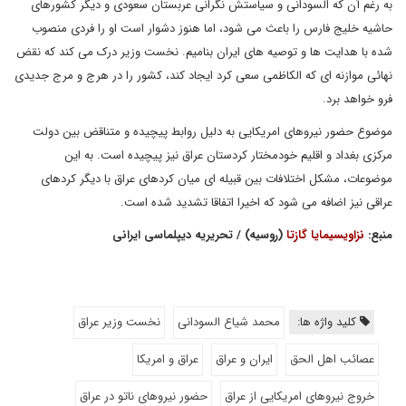
به رغم آن که السودانی و سیاستش نگرانی عربستان سعودی و دیگر کشورهای
حاشیه خلیج فارس را باعث می شود، اما هنوز دشوار است او را فردی منصوب
شده با هدایت ها و توصیه های ایران بنامیم. نخست وزیر درک می کند که نقض
نهائی موازنه ای که الکاظمی سعی کرد ایجاد کند، کشور را در هرج و مرج جدیدی
فرو خواهد برد.
موضوع حضور نیروهای امریکایی به دلیل روابط پیچیده و متناقض بین دولت
مرکزی بغداد و اقلیم خودمختار کردستان عراق نیز پیچیده است. به این
موضوعات، مشکل اختلافات بین قبیله ای میان کردهای عراق با دیگر کردهای
عراقی نیز اضافه می شود که اخیرا اتفاقا تشدید شده است.
منبع:
نزاویسیمایا گازتا
(روسیه) / تحریریه دیپلماسی ایرانی
کلید واژه ها:
محمد شیاع السودانی
نخست وزیر عراق
عصائب اهل الحق
ایران و عراق
عراق و امریکا
خروج نیروهای امریکایی از عراق
حضور نیروهای ناتو در عراق