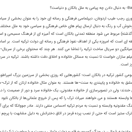
وری رجب طیب اردوغان، دیپلماسی فرهنگی و رسانه ای خود را به عنوان بخشی از سی
 وخوش آب و رنگ به دنبال ارسال پیام های خاص فرهنگی و سیاسی خود به ملل مختلف
ر گذشته) مربوط می شود منطقه تمدنی بالکان است که آمیزه ای از فرهنگ مسیحی و اسل
 ای است که امروزه یکی از اهداف نفوذ فرهنگی و رسانه ای دولت ترکیه است. بر اساس
ر میانگین دو سریال ساخت ترکیه را تماشا می کنند. هر چند که محتوای برخی از سریال¬
 فیلم سازان خواست تا نسبت به مسائل خانواده و اخلاق دقت داشته باشند. ترکیه در سر
وز است.
 عمومی کشور ترکیه در بالکان است؛ کشورهایی که روزی بخشی از سرزمین بزرگ امپراطو
شق به خانواده و پایبندی به سنت¬ها هستند. به عنوان مثال خانواده ارتان که از ترک¬
ندند؛ ولی در تصویرسازی از خانواده مقدونی، یک خانواده سرد و دور از صمیمت را در
 وابسته هستند و می خواهند میراث ترک را که پس از خروج عثمانی‌ها از بالکان نابود 
رهنگ مقدونیه وابسته و نسبت به مردم ترکیه احساس منفی دارند. مادر جووانکا که برای آ
ستیز است که حتی از نصب پرده قرمز در اتاق دخترانش به دلیل مشابهت با پرچم ت
قدونیه شمالی، در جنگ کوسوو به قلمرو دولت عثمانی پیوست و با مهاجرت ترک تبارها