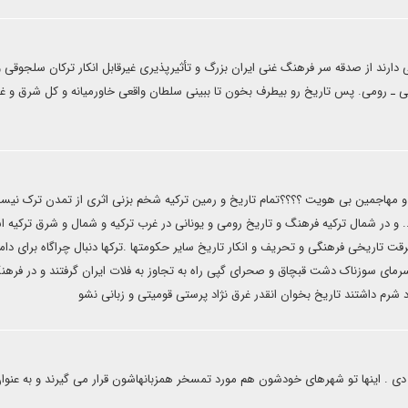
ارند از صدقه سر فرهنگ غنی ایران بزرگ و تأثیرپذیری غیرقابل انکار ترکان سلجوقی و
انی ـ رومی. پس تاریخ رو بیطرف بخون تا ببینی سلطان واقعی خاورمیانه و کل شرق و غ
 و مهاجمین بی هویت ؟؟؟؟تمام تاریخ و رمین ترکیه شخم بزنی اثری از تمدن ترک نیس
... و در شمال ترکیه فرهنگ و تاریخ رومی و یونانی در غرب ترکیه و شمال و شرق ترکیه 
 تاریخی فرهنگی و تحریف و انکار تاریخ سایر حکومتها .ترکها دنبال چراگاه برای دام
سرمای سوزناک دشت قبچاق و صحرای گپی راه به تجاوز به فلات ایران گرفتند و در فرهن
شرم داشتند تاریخ بخوان انقدر غرق نژاد پرستی قومیتی و زبانی نشو
دی . اینها تو شهرهای خودشون هم مورد تمسخر همزبانهاشون قرار می گیرند و به عنوان 