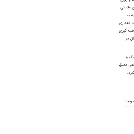
 عثمانی
ه به
د معماری
سخت گیری
ل در
رک و
اهی عمیق
رد.
ونیه