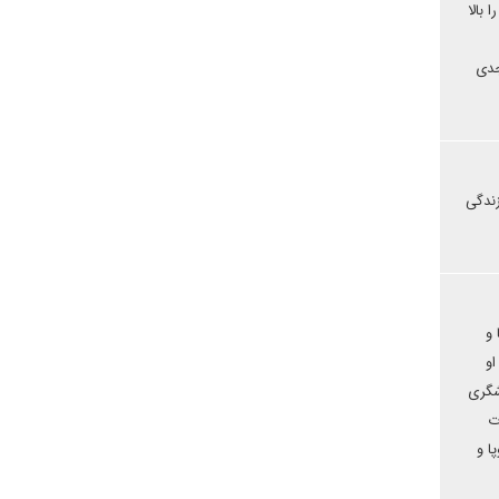
 بالا
 جدی
زندگی
 و
او
شگری
ت
ا و