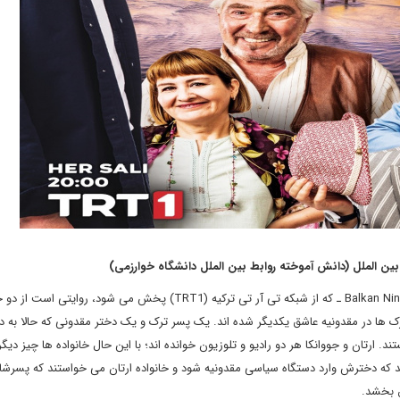
بین الملل (دانش آموخته روابط بین الملل دانشگاه خوارزمی)
سریال لالایی بالکان ـ Balkan Ninisi ـ که از شبکه تی آر تی ترکیه (TRT1) پخش می شود، روایتی
رک ها در مقدونیه عاشق یکدیگر شده اند. یک پسر ترک و یک دختر مقدونی که حالا به دن
. ارتان و جووانکا هر دو رادیو و تلوزیون خوانده اند؛ با این حال خانواده ها چیز دیگر
هد که دخترش وارد دستگاه سیاسی مقدونیه شود و خانواده ارتان می خواستند که پسرشا
ق بخشد.