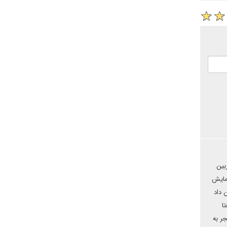
بین
نمایش
 داد
ا
ر به