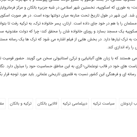
 به طوری که اسکوپیه، نخستین شهر اسلامی در شبه جزیره بالکان و مرکز فرمانروایان
انی شد. این شهر در طول تاریخ تحت منارعه میان دولتها بوده است. در هر صورت اسکوپی
ن را با هم در خود جای داده است. ارتان، پسر خانواده ترک، به ترکیه رفت تا بتوان
به اسکوپیه یک مسجد بسازد و رویای خانواده شان را محقق کند؛ چرا که دولت مقدونیه 
 به ترک تبارها دارد. در بخش هایی از فیلم اشاره می شود که ترک ها یک رسانه مستق
را راه اندازی کند.
می هستند که با زبان های آلبانیایی و ترکی استانبولی سخن می گویند. حضور قومیت ت
ت های خود در قالب نوعثمانی¬گری به این مناطق حساسیت حود را مبذول دارد. نگ
نه ای و فرهنگی این کشور نسبت به قلمروی تاریخی عثمانی ِ باید مورد توجه قرار بگی
 اردوغان
سیاست ترکیه
دیپلماسی ترکیه
لالایی بالکان
ترکیه و بالکان
مقد