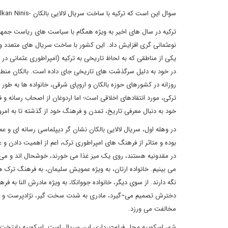
سوال این است که ترکیه با ساخت سریال لالایی بالکان -Balkan Ninis- به دنبال دادن چه پیامی به ملل بالکان و دنیاست؟
ترکیه در سال های اخیر به ویژه همگام با سیاست های ریاست جمه
نوعثمانی گری افزایش داد. این کشور با ساخت سریال های متعدد
یکی از مناطقی که به لحاظ تاریخی به ترکیه (امپراطوری عثمانی د
در خود به دلیل سرگذشت های تاریخی جای داده است. بالکان منطقه
روزانه در کشورهای حوزه بالکان و اروپای شرقی، خانواده ها به طو
ترکی، مورد انتقادهای اخلاقی است؛ اما اردوغان از اصحاب رسانه و
خود به دنبال معرفی تاریخ، تمدن و فرهنگ خود از گذشته تا به امر
در وهله اول، سریال لالایی بالکان نشان گر دیپلماسی رسانه ای و
بوده و متاثر از فرهنگ های امپراطوری ترک، اعم از اهمیت دادن و ع
در مقدونیه هستند، روی یک میز غذا می خورند، خوشحال اند و می خ
می بینیم. خانواده ارتان، به ویژه عمویش سلیمان، به فرهنگ ترک ها
نگه دارند. از سوی دیگر، خانواده جووانکا، به ویژه مادرش النا به ف
دخترش تصمیم می¬گیرد، مادری به شدت سخت گیر، نژادپرست و ترک 
مخالفت می ورزد.
شهر اسکوپیه محل فیلم¬برداری این سریال است. اسکوپیه پایتخت م