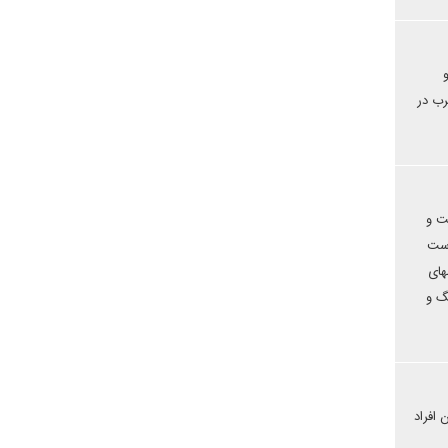
رب در
ت و
است
های
گ و
افراد