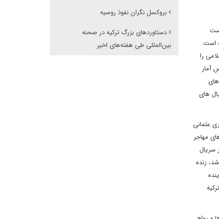
بروکسل نگران نفوذ روسیه
است
دستاوردهای بزرگ ترکیه در صحنه
 است.
بین‌المللی طی هفته‌های اخیر
امی را
 آمار
های
یال های
ری عثمانی
های مهاجر
 سریال
شد، زنده
ینده
رکیه
 و رواج