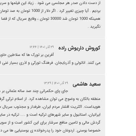
از دست دادن صدر هر مجلسی می شود . زیاد این فیلمها و سریالها را
بردیم . آیا چیزی تغییر کرد 
همینکه 1000 تومان شد 30000 تومان ، وق
نگیرید .
کوروش داریوش راده
۲۹ آذر ۱۴۰۱ | ۱۲:۴۴
آفرین بر تورک ها که سلاطین خاورم
می کنند. اناتولی و آذربایجان. فرهنگ تورکی و اذری بسیار غنی 
سعید هاشمی
۲۹ آذر ۱۴۰۱ | ۱۳:۴۹
جای پای حکمرانی چند صد ساله عثمانی بر م
منطقه بالکان به وضوح می توان مشاهده کرد. از اسلام ترکی گرفته
هویداست. اکثریت اقشار مردم ایران، طرفدار و مجذوب سریال ه
ایرانیان، استانبول و سایر شهرهای ترکیه است و .... ترکیه در سای
گردش مالی و تامین منافع سرشار برای این کشور است و از سویی 
خصوصا بوسنی. اردوغان خود را پدرخوانده ی بوسنیایی ها می داند