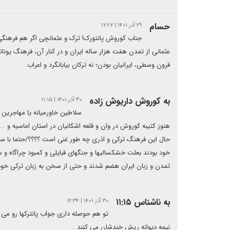
حسام
۲۹ آذر ۱۴۰۱ | ۱۷:۲۷
جناب کوروش پانتورک! ترک و عثمانچی اگر هم فرهنگی د
عثمانی از تمدن هفت هزار ساله ایران و در کنار آن، فرهنگ یون
قرون وسطی، ایرانیان بودن؛ نه ترکان بیابانگرد و اعراب.
به کوروش داریوش زاده
۳۰ آذر ۱۴۰۱ | ۱۱:۱۵
سلاطین خاورمیانه یا مهاجرین
هنوز کتیبه کوروش در وان و قلعه اشکانیان در استان اماسیه و .
حال این فرهنگ ترکی و اذری چه طور غنی است ؟؟؟؟/حتما با سرقت
خود بودند بعلت خشکسالیها و جنگهای قبایلی و کمبود چراگاه و 
تمدن و زبان ایران هضم شدند و حتی از سخن به زبان ترکی خود 
به ناشناس ۱۱:۱۵
۳۰ آذر ۱۴۰۱ | ۱۲:۳۴
تو هم حوصله داری جواب پانترکها رو می 
نیمه دیوانه ریش خندشان می کنند .