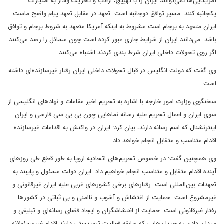
آمریکایی‌ها نمی‌توانند ایران را با تهییج، ارعاب و تحریک وادار به امتیازات
یکجانبه کنند. مسیر توافق دوجانبه است. تعهد در مقابل تعهد پیام واضح ماست.
ایران متعهد به برجام است مشروط به اینکه آمریکا متعهد به شروط برجام و توافق
باشد. می‌دانند ایران از شرایط جاری عبور کرده است چون مسائل را رصد می‌کنند
اگر روی تحولات داخلی ایران شرط بندی کردند اشتباه می‌کنند.
وی گفت که دولت انگلیس در قبال تحولات داخلی ایران رفتار غیرسازنده‌ای داشته
است.
سخنگوی وزارت امور خارجه با اشاره به تحریم اخیر مقامات و نهادهای انگلیسی از
سوی ایران و اعمال تحریم علیه رسانه‌ نماهایی چون بی بی سی فارسی و ایران
اینترنشنال که اسم رسانه دارند، بیان کرد: ایران در واکنش به اقدامات غیرسازنده
اقدام متناسب و متقابل انجام خواهد داد.
وی همچنین گفت: در خصوص تحریم‌های اتحادیه اروپا به طور قطع طی روزهای
آینده اقدام متقابل و متناسب انجام خواهیم داد. ایران دولت مسئول و پایبند به
تعهدات بین‌المللی است. رفتارهای برخی کشورهای غربی علیه ایران غیرقانونی و
غیرمشروع است. حمایت از اغتشاش و آشوب و ناامنی و بی ثباتی در کشورها
رفتار غیرقانونی است. حمایت از اغتشاشگران و ایجاد فضای رسانه‌ای و تبلیغی و
میدان دادن به جریان‌هایی که سابقه فعالیت تروریستی دارند اقدام غیرمسئولانه