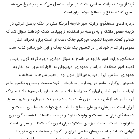
کرد: از روند تحولات سیاسی مثبت در عراق استقبال می‌کنیم وانچه رخ می‌دهد
تامین کننده منافع و مصالح مردم عراق است.
درباره ادعای سخنگوی وزارت امور خارجه آمریکا مبنی بر اینکه پرسنل ایرانی در
کریمه حضور داشته و به روسیه در استفاده از پهپادها کمک کرده‌انند سؤال شد که
کنعانی گفت:‌ شدیدا تکذیب می‌کنیم جنگ رسانه‌ای است برای انحراف افکار
عمومی از اقدام خودشان در تسلیح یک طرف جنگ و این خبررسانی کذب است.
سخنگوی وزارت امور خارجه در پاسخ به سؤال دیگری درباره گزافه گویی رئیس
کمیته امور منطقه‌ای پارلمان جمهوری آذربایجان به اظهارات وزیر امور خارجه
جمهوری اسلامی ایران درباره غیرقابل قبول بودن تغییر مرزها در منطقه و
همچنین برگزاری مانور در رود ارس خاطرنشان کرد: مقامات رسمی و نظامی ما در
ارتباط با مانور نظامی ایران کاملا پاسخ دادند و اهداف آن را توضیح دادند و اینکه
این مانور هم از قبل برنامه ریزی شده بود و هم تمرینات دوره‌ای نیروهای مسلح
ایران است مانورهای نیروهای مسلح ما علیه هیچ دولت همسایه‌ای نیست و
همسایگان برای ما اهمیت و اولویت دارند و توسعه مناسبات با همسایگان برای
ما اولویت است. امنیت مرزهای مشترک برای ایران یک انتخاب راهبردی است
آنهایی که باید پیام مانورهای نظامی ایران را بگیرند و مخاطب این مانورها