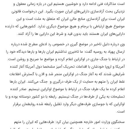
است مذاکرات فنی ادامه دارد و خوشبین هستیم این در بازه زمانی معقول و
نزدیکی بحث آزادسازی دارایی‌های ایران صورت بگیرد. این درخواست قانونی
ایران است برای آزادسازی منابع مالی ایران که متعلق به ملت است و این
موضوع هیچ ارتباطی با برجام و هیچ موضوع دیگری ندارد. کشورهایی که دارنده
دارایی‌های ایران هستند باید بدون قید و شرط این دارایی ها را آزاد کنند.
وی درباره دلیل تاخیر در موضع گیری در خصوص رد ادعای مطرح شده درباره
ارسال پهپاد به روسیه گفت: ما تاخیری نداشتیم ایران بارها و بارها دیدگاه خود را
در ارتباط با جنگ جاری در اوکراین اعلام کرده و مواضع ما صریح و روشن است.
آمریکا و اروپا خودشان با اقدامات تحریک آمیز مشخصا دول آمریکا آغاز کننده
شرایطی شدند که به آغاز جنگ در اوکراین منجر شد و الان با گسترش اطلاعات
غلط ایران را متهم به حمایت از یک طرف درگیری و جنگ می‌کنند. ایران بارها
اعلام کرده ما یک طرف جنگ در ارتباط با موضوع اوکراین نیستیم. صادر کننده
تسلیحات به یکی از طرف‌ها در جنگ نیستیم. رابطه با دو کشور دوستانه بوده و با
اوکراین که با جوسازی طرف‌های دیگر وارد تقلیل رابطه شده روابطمان برقرار
است.
سخنگوی وزارت امور خارجه همچنین بیان کرد: طرف‌هایی که ایران را متهم