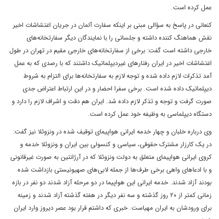
عمل کرده است.
کنعانی در پاسخ به سؤالی مبنی بر اینکه سفارت آلمان در جریان اغتشاشات اخیر
نقش هماهنگ کننده داشته و جلساتی را با نمایندگان دیگر سفارتخانه‌های
خارجی داشته است گفت: برخی از سفارتخانه‌های خارجی مقیم در تهران در طول
اغتشاشات اخیر در ایران رفتارهای غیردیپلماتیک داشتند که با رصدی که به عمل
آمد تذکرات لازم داده شده و توجه لازم به سفارتخانه‌ها برای التزام به شروط
دیپلماتیک داده شده است. برخی سفرا احضار و در این ارتباط اعتراض جدی
صورت گرفت و توجه و تذکر لازم داده شد. ایران هم دقت و اشراف لازم را دارد و
دستگاه دیپلماسی به وظیفه خود عمل کرده است.
وی درباره خلبان و چهار خدمه ایرانی هواپیمای توقیف شده در ونزوئلا نیز گفت:
در یک کارزار مشترک حقوقی، سیاسی و کنسولی بین ایران و ونزوئلا خدمه و
کروی ایرانی هواپیمای متعلق به دولت ونزوئلا که در آرژانتین به صورت غیرقانونی
و با ادعاهای واهی برخی طرف‌ها از جمله لابی‌های صهیونیستی بازداشت شده
بودند آزاد شدند. خدمه ایرانی این هواپیما در دو مرحله آزاد شدند دو نفر در بازه
زمانی کمتر از ۲۰ روز گذشته و سه نفر دیگر در هفته گذشته آزاد شدند و زمینه
برای ورودشان به ایران مهیاست. خبری که داشتم قرار بود عصر دیروز وارد ایران