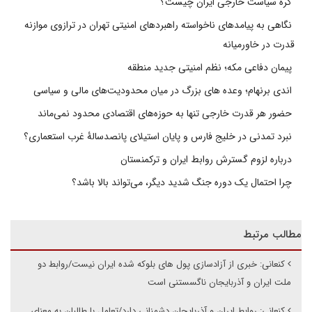
گره سیاست خارجی ایران چیست؟
نگاهی به پیامدهای ناخواسته راهبردهای امنیتی تهران در ترازوی موازنه
قدرت در خاورمیانه
پیمان دفاعی مکه؛ نظم امنیتی جدید منطقه
اندی برنهام؛ وعده های بزرگ در میان محدودیت‌های مالی و سیاسی
حضور هر قدرت خارجی تنها به حوزه‌های اقتصادی محدود نمی‌ماند
نبرد تمدنی در خلیج فارس و پایان استیلای پانصدسالۀ غرب استعماری؟
درباره لزوم گسترش روابط ایران و ترکمنستان
چرا احتمال یک دوره جنگ شدید دیگر، می‌تواند بالا باشد؟
مطالب مرتبط
کنعانی: خبری از آزادسازی پول های بلوکه شده ایران نیست/روابط دو
ملت ایران و آذربایجان ناگسستنی است
کنعانی: روابط ایران و آذربایجان دشمنانی دارد/تعامل با طالبان به معنای