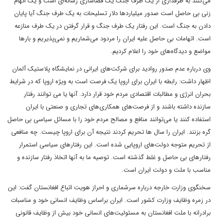
می‌کنند به طرفداری از یک طرف جنگ یک فضاسازی رسانه‌ای است و یک اتهام
زنی بی حاصل است صدور میلیاردها دلار تسلیحات به یک طرف جنگ آیا پایان
دادن به جنگ است. این رفتار یک طرف جنگ و قرار گرفتن در یک طرف منازعه
است. اتهامات بی حاصل علیه ایران را مردود می‌شماریم و نمی‌پذیریم و بارها
مواضع و دیدگاه‌های خود را اعلام کردیم.
وی درباره عدم صدور روادید برای شرکت‌های ایرانی در نمایشگاه پلاستیک آلمان
اظهار داشت: رابطه با ایران برای اروپا یک فرصت است به ویژه اروپا که در شرایط
بحران انرژی و مطالبات اقتصادی مردم خود قرار دارد. آنها یا می توانند رفتار
سازنده داشته باشند و از فرصت‌های همکاری‌های تجاری و صنعتی با ایران
استفاده کنند یا می‌توانند منافع و مصالح مردم خود را با مسائل سیاسی بی حاصل
گره بزنند. ایران را سال ها تحریم کردند نتیجه آن برای اروپا چیست. چه منافعی
از تحریم متوجه دولت‌های اروپایی شده‌ است. این رفتارهای سیاسی استمرار
رفتارهای بی حاصل و غلط گذشته است. توصیه ما به آنها اتخاذ رفتار سازنده و
مناسب با ملت و دولت ایران است.
سخنگوی وزارت خارجه درباره سرشماری و احراز هویت اتباع افغانستان گفت: این
در زمره وظایف وزارت کشور است. ایران براساس وظایف انسانی خود و مناسبات
برادرانه با ملت افغانستان به مسئولیت‌های انسانی خود بیش از وظایف قانونی