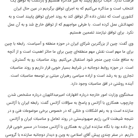
فرصت ندارد. اثبات کردیم پایبند به میز مذاکره هستیم و بازگشت به توافق یک
انتخاب است و مذاکره می‌کنیم که به اجرای توافق برگردیم در عین حال ایران
کشوری است که نشان داده اگر توافق کند به روند اجرای توافق پایبند است و به
تعهداتش عمل کرده است. با طرفی مواجهیم که از توافق خارج شد و به آن عمل
نکرد. برای توافق نیازمند تضمین هستیم.
وی گفت: چین از بزرگترین شرکای ایران در حوزه منطقه و آسیاست. رابطه با چین
برای ما مهم است نقش مهم منطقه‌ای چین برای ما حائز اهمیت است و از آنچه
به منافع ملت چین منجر شود استقبال می‌کنیم. روند مناسبات رو به گسترش
است. در حوزه روابط دوجانبه در شرایط بسیار خوبی قرار داریم و روند مناسبات
تجاری رو به رشد است و اراده سیاسی رهبران مبتنی بر توسعه مناسبات است.
آینده روشنی در افق مناسبات وجود دارد.
سخنگوی وزارت امور خارجه درباره اظهارات امیرعبداللهیان درباره مشخص شدن
چارچوب همکاری با آژانس و پاسخ به سؤالات آژانس گفت: رابطه ایران با آژانس
سازنده است و به رغم اشکالات و خللی که در خصوص برخی موضوعات فنی و در
نتیجه شیطنت لابی رژیم صهیونیستی در روند تعامل و مناسبات ایران و آژانس
رخ داده بود با نگاه سازنده ایران به همکاری با آژانس مجددا در مسیر خوبی قرار
داریم. در سفر چندی پیش آقای اسلامی به وین و دیدار دوجانبه سازنده با گروسی