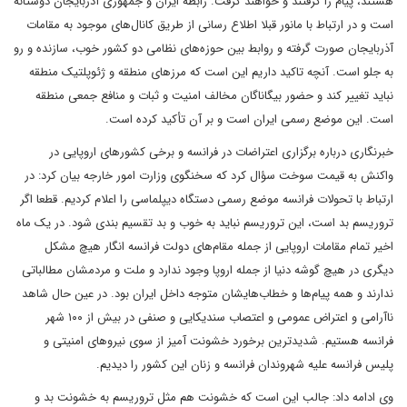
هستند، پیام را گرفتند و خواهند گرفت. رابطه ایران و جمهوری آذربایجان دوستانه
است و در ارتباط با مانور قبلا اطلاع رسانی از طریق کانال‌های موجود به مقامات
آذربایجان صورت گرفته و روابط بین حوزه‌های نظامی دو کشور خوب، سازنده و رو
به جلو است. آنچه تاکید داریم این است که مرزهای منطقه و ژئوپلتیک منطقه
نباید تغییر کند و حضور بیگاناگان مخالف امنیت و ثبات و منافع جمعی منطقه
است. این موضع رسمی ایران است و بر آن تأکید کرده است.
خبرنگاری درباره برگزاری اعتراضات در فرانسه و برخی کشورهای اروپایی در
واکنش به قیمت سوخت سؤال کرد که سخنگوی وزارت امور خارجه بیان کرد: در
ارتباط با تحولات فرانسه موضع رسمی دستگاه دیپلماسی را اعلام کردیم. قطعا اگر
تروریسم بد است، این تروریسم نباید به خوب و بد تقسیم بندی شود. در یک ماه
اخیر تمام مقامات اروپایی از جمله مقام‌های دولت فرانسه انگار هیچ مشکل
دیگری در هیچ گوشه دنیا از جمله اروپا وجود ندارد و ملت و مردمشان مطالباتی
ندارند و همه پیام‌ها و خطاب‌هایشان متوجه داخل ایران بود. در عین حال شاهد
ناآرامی و اعتراض عمومی و اعتصاب سندیکایی و صنفی در بیش از ۱۰۰ شهر
فرانسه هستیم. شدیدترین برخورد خشونت آمیز از سوی نیروهای امنیتی و
پلیس فرانسه علیه شهروندان فرانسه و زنان این کشور را دیدیم.
وی ادامه داد: جالب این است که خشونت هم مثل تروریسم به خشونت بد و