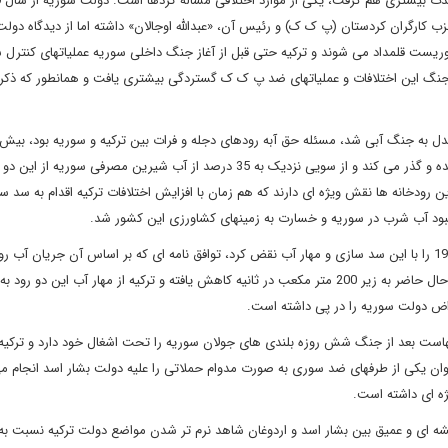
دارای
 کارگران کردستان (پ ک ک) و رئیس آن، «عبدالله اوجالان» داشته اما از دیدگاه دولت 
ریست قلمداد می شوند و ترکیه حتی قبل از آغاز جنگ داخلی سوریه عملیاتهای کنترل 
جنگ این اختلافات و عملیاتهای ضد پ ک ک گستردگی بیشتری یافت و همانطور که ذکر
درصد آب فرات و بیش از 56 درصد آب دجله از خاک ترکیه تأمین شده و گذر می کند و از سویی نزدیک به 35 درصد از آب شیرین مصرفی سوریه ا
دخانه ها نقش ویژه ای دارند که هم زمان با افزایش اختلافات ترکیه اقدام به سد س
مبود آب شرب در سوریه و خسارت به زمینهای کشاورزی این کشور شد.
ترکیه توافقنامه امضا شده بین این کشور و دولت سوریه در سال 1987 را با این سد سازی و مهار آب نقض کرد، توافق نامه ای که بر اساس آن جریان آ
فرات از ترکیه به سوریه 500 متر مکعب در ثانیه ذکر شده بود اما در حال حاضر به زیر 200 متر مکعب در ثانیه کاهش یافته و ترکیه از مهار آب این دو
راض دولت سوریه را در پی داشته است.
است بعد از جنگ شش روزه بلندی های جولان سوریه را تحت اشغال خود دارد و ترکیه 
نوان یکی از طرفهای ضد سوری به صورت مدوام حملاتی را علیه دولت بشار اسد انجام م
ژه ای داشته است.
ریشه ای و عمیق بین بشار اسد و اردوغان شاهد نرم تر شدن مواضع دولت ترکیه نسبت ب