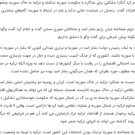
ام کرد آنکارا مشکلی برای مذاکره با حکومت سوریه نداشته و ترکیه به خاک سوریه چشم
ارات گفت: رنجش در سیاست جایی ندارد و باید در ارتباط با سوریه، گام‌های بیشتری ب
از لزوم مصالحه میان رژیم بشار اسد و مخالفان سوری سخن گفت و اعلام کرد گفت وگوه
چگونه پیش شرطی برای گفت وگو با دمشق نداریم.
ه ثبات رسیدن دولت بشار اسد در سوریه و برتری میدانی کنونی که بشار در سوریه دار
با سوریه باشند، کشوری که از جنگ آسیب بسیاری دیده و حال در جهت بازسازی مجدد
احتمالی اقتصادی را در رقابت با دیگر کشورها از دست دهد به ویژه آنکه ترکیه در ج
یجه مطلوب مورد نظرش که همان سرنگونی بشار اسد بوده نیز حاصل نشده است.
 نسبت به عملکرد ترکیه در خاک سوریه است، ایران و روسیه دو پشتیبان اصلی بشار اسد
ور نظامی ترکیه در خاک سوریه ناخرسند هستند مسئله ای که می تواند به همکاریهای اقت
دمکراتیک سوریه وابسته به ی پ گ در شمال سوریه که حکومت خودمختاری تشکیل داده‌
متحدان آمریکا در سوریه محسوب می شوند و آمریکا نیز از حضور مداوم تر
کیه برخودار هستند از اقدامات ترکیه ابراز نارضایتی می کنند آن هم در شرایطی که دیگر
وند گذشته می تواند به انزوای ترکیه منجر شود.
ه به مصالحه با سوریه نزدیک بودن انتخابات این کشور است، ترکیه با توجه به وضعیت ن