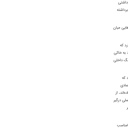
‌داشتی
رداشته
ایی میان
د که
 به خاکی
نگ داخلی
 که
صادی
اند، از
کیه در شمال سوریه و عملیات نظامی علیه کردها ناراضی است، وقتی 3 قدرت اصلی درگیر
امناسب