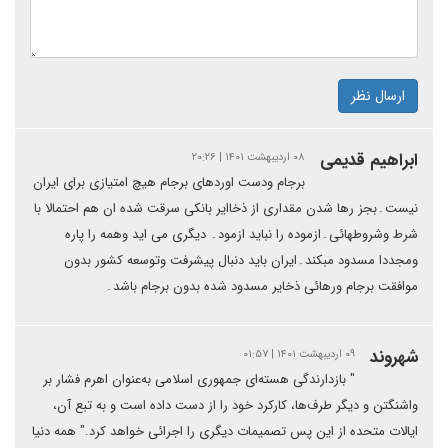
ارسال نظر
ابراهیم قدیمی
۰۸ اردیبهشت ۱۴۰۱ | ۲۰:۲۶
برجام ودست اوردهای برجام هیچ امتیازی برای ایران
نیست۔بجز رها شدن مقداری از ذخاایر بانکی سرقت شده ان هم احتمالا با
شرط وشروطهائی۔ازموده را نباید ازمود۔ دیگری می اید وهمه را پاره
ومجددا مسدود مبکند۔ایران باید دنبال پیشرفت وتوسعه کشور بدون
موافقت برجام ورهائی ذخایر مسدود شده بدون برجام باشد۔
شهروند
۰۹ اردیبهشت ۱۴۰۱ | ۰۱:۵۷
" بازدارندگی هسته‌ای جمهوری اسلامی به‌عنوان اهرم فشار بر
واشنگتن و دیگر طرف‌ها، کارکرد خود را از دست داده است و به تبع آن،
ایالات متحده از این پس تصمیمات دیگری را اجرائی خواهد کرد." همه دنیا