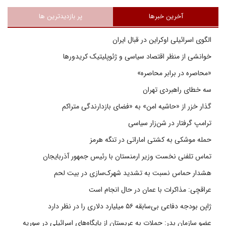
آخرین خبرها
پر بازدیدترین ها
الگوی اسرائیلی اوکراین در قبال ایران
خوانشی از منظر اقتصاد سیاسی و ژئوپلیتیک کریدورها
«محاصره در برابر محاصره»
سه خطای راهبردی تهران
گذار خزر از «حاشیه امن» به «فضای بازدارندگی متراکم
ترامپ گرفتار در شن‌زار سیاسی
حمله موشکی به کشتی اماراتی در تنگه هرمز
تماس تلفنی نخست وزیر ارمنستان با رئیس جمهور آذربایجان
هشدار حماس نسبت به تشدید شهرک‌سازی در بیت‌ لحم
عراقچی: مذاکرات با عمان در حال انجام است
ژاپن بودجه دفاعی بی‌سابقه ۵۶ میلیارد دلاری را در نظر دارد
عضو سازمان بدر: حملات به عربستان از پایگاه‌های اسرائیلی در سوریه