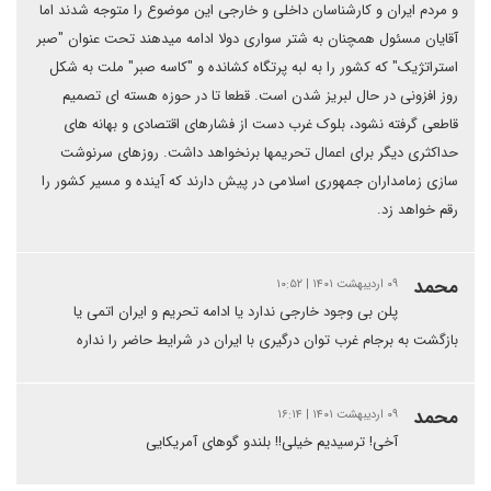
و مردم ایران و کارشناسان داخلی و خارجی این موضوع را متوجه شدند اما
آقایان مسئول همچنان به شتر سواری دولا ادامه میدهند تحت عنوان "صبر
استراتژیک" که کشور را به لبه پرتگاه کشانده و "کاسه صبر" ملت به شکل
روز افزونی در حال لبریز شدن است. قطعا تا در حوزه هسته ای تصمیم
قاطعی گرفته نشود، بلوک غرب دست از فشارهای اقتصادی و بهانه های
حداکثری دیگر برای اعمال تحریمها برنخواهد داشت. روزهای سرنوشت
سازی زمامداران جمهوری اسلامی در پیش دارند که آینده و مسیر کشور را
رقم خواهد زد.
محمد
۰۹ اردیبهشت ۱۴۰۱ | ۱۰:۵۲
پلن بی وجود خارجی ندارد یا ادامه تحریم و ایران اتمی یا
بازگشت به برجام غرب توان درگیری با ایران در شرایط حاضر را نداره
محمد
۰۹ اردیبهشت ۱۴۰۱ | ۱۶:۱۴
آخی! ترسیدیم خیلی!! بلندو گوهای آمریکایی