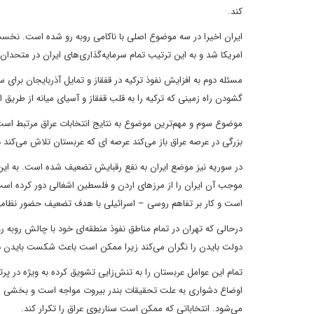
کند.
ایران اخیرا در سه موضوع اصلی با ناکامی روبه رو شده است. نخ
امریکا شد و به این ترتیب تمام سرمایه‌گذاری‌های ایران در متحدا
مسئله دوم به افزایش نفوذ ترکیه در قفقاز و تمایل آذربایجان برای 
گشودن راه زمینی که ترکیه را به قلب قفقاز و آسیای میانه از طریق
موضوع سوم و مهم‌ترین موضوع به نتایج انتخابات عراق مرتبط است؛
بزرگی در عرصه عراق باز می‌کند عرصه ای که عربستان تلاش می‌کند د
در سوریه نیز موضع ایران به نفع رقبایش تضعیف شده است. به این 
موجب آن ایران را از مرزهای اردن و فلسطین اشغالی دور کرده است.
است و کار بر تفاهم روسی – اسرائیلی با هدف تضعیف حضور نظامی ایرا
درحالی که تهران در تمام مناطق نفوذ منطقه‌ای خود با چالش روب
دولت بایدن را نگران می‌کند زیرا ممکن است باعث شکست بایدن در ان
تمام این عوامل عربستان را به تنش‌زایی تشویق کرده به ویژه در پرت
اوضاع دشواری به علت تحقیقات بندر بیروت مواجه است و بخشی از م
می‌شود. انتخاباتی که ممکن است سناریوی عراق را تکرار کند.