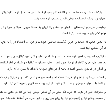
ست: بازگشت طالبان به حکومت در افغانستان پس از گذشت بیست سال از سرنگونی‌اش
ن هزاره‌ای، ازبک، تاجیک و برخی قبایل پشتون از دست رفت.
سیطره بر مرزهای ارمنستان – ایران و بستن راه ایران به سمت دریای سیاه و اروپا و در م
 اقیلم نخجوان می‌رساند، مرتبط است.
 یعنی جایی که متحدان ایران شکست سختی خوردند و این امر احتمالا در را به روی ت
ر آن نقشی ایفا کند.
ترتیب که روسیه اخیرا توانسته است با واشنگتن، امان و تل آویو توافق‌هایی صورت ده
 هم زمان ایران کاملا از توافق های شمال میان مسکو – آنکارا و واشنگتن کنار گذاشت
ن در کریدور زمینی امتداد یافته از مرزهای سوریه با عراق تا لبنان ادامه دارد.
ه رو است، عربستان از افزایش قیمت نفت کمی احساس قدرت می‌کند. این افزایش قیمت
تخابات میان دوره‌ای در سال آتی شود. از این رو به همکاری با عربستان نیاز دارد.
و تحولات اخیر در مارب که حزب الله لبنان در آن نقش مهمی ایفا می‌کند در حالی که هم
سیحی‌های لبنان (نیروهای لبنان) برای رویارویی با این حزب در آستانه انتخابات مج