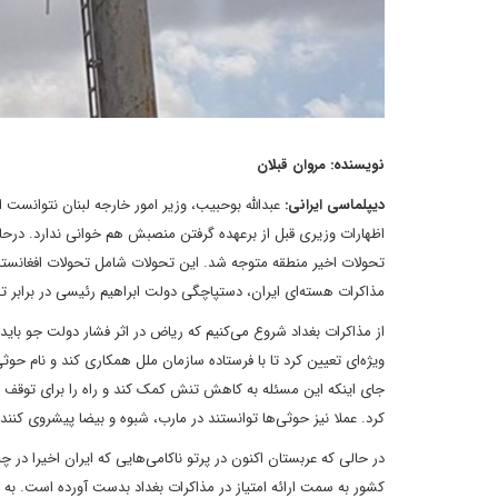
نویسنده: مروان قبلان
دیپلماسی ایرانی:
عبدالله بوحبیب، وزیر امور خارجه لبنان نتوانست 
اظهارات وزیری قبل از برعهده گرفتن منصبش هم خوانی ندارد. درحالی
تحولات اخیر منطقه متوجه شد. این تحولات شامل تحولات افغانستان، 
مذاکرات هسته‌ای ایران، دستپاچگی دولت ابراهیم رئیسی در برابر ت
از مذاکرات بغداد شروع می‌کنیم که ریاض در اثر فشار دولت جو بایدن
ویژه‌ای تعیین کرد تا با فرستاده‌ سازمان ملل همکاری کند و نام حو
جای اینکه این مسئله به کاهش تنش کمک کند و راه را برای توقف ج
کرد. عملا نیز حوثی‌ها توانستند در مارب، شبوه و بیضا پیشروی کنند و 
در حالی که عربستان اکنون در پرتو ناکامی‌هایی که ایران اخیرا د
کشور به سمت ارائه امتیاز در مذاکرات بغداد بدست آورده است. به ع