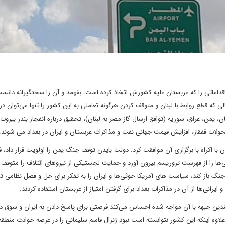
اقداماتی را که عربستان علیه کشورش اتخاذ کرده است، بفهمد و آن را سختگیرانه دانست
 که قطع روابط با لبنان و متوقف کردن هرگونه تعاملی به این کشور را تنها می‌توان د
یمن، عراق، سوریه (توافق ارسال گاز مصر به لبنان)، تحقیق درباره انفجار بندر بیروت
حولات قفقاز، افزایش قیمت جهانی نفت و مذاکرات عربستان و ایران در بغداد می شوند.
 با اکراه با برگزاری آن موافقت کرد. دولت بایدن توقف جنگ یمن را اولویت قرار داد، فر
ثی‌ها را از فهرست تروریسم بیرون آورد و حمایت لجستیکی از نیروهای ائتلاف را متوقف ک
نگ باز کند، سیاست های آمریکا حوثی‌ها و ایران را به تفکر برای حل و فصل نظامی 
ایرانی‌ها از آن در مذاکرات بغداد برای گرفتن امتیاز از عربستان استفاده کردند.
ر چندین جبهه با آن مواجه شده احساس می‌کند فرصتی برای پاسخ دادن به ایران و سوق د
لاوه اینکه این کشور نتوانسته است نبود ژنرال قاسم سلیمانی را در عرصه حوادث منطقه