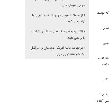
جهانی سرمایه داری
 که توسط
از تعاملات سرد با بایدن تا اتحاد دوباره با
ترامپ در ۲۰۲۵
قابل
آنکارا و ریاض دیگر فشار حداکثری ترامپ
را بر نمی تابند
غییر
توافق سه‌جانبه امریکا، عربستان و اسرائیل
یک خواسته دور و دراز
د که به
ه شده
 نفت
زمان با
لس آماده