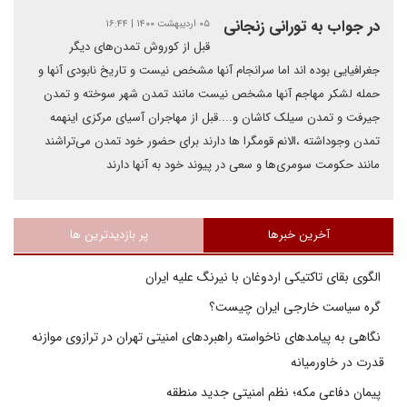
در جواب به تورانی زنجانی
۰۵ اردیبهشت ۱۴۰۰ | ۱۶:۴۴
قبل از کوروش تمدن‌های دیگر
جغرافیایی بوده اند اما سرانجام آنها مشخص نیست و تاریخ نابودی آنها و
حمله لشکر مهاجم آنها مشخص نیست مانند تمدن شهر سوخته و تمدن
جیرفت و تمدن سیلک کاشان و....قبل از مهاجران آسیای مرکزی اینهمه
تمدن وجوداشته ،الانم قومگرا ها دارند برای حضور خود تمدن می‌تراشند
مانند حکومت سومری‌ها و سعی در پیوند خود به آنها دارند
آخرین خبرها
پر بازدیدترین ها
الگوی بقای تاکتیکی اردوغان با نیرنگ علیه ایران
گره سیاست خارجی ایران چیست؟
نگاهی به پیامدهای ناخواسته راهبردهای امنیتی تهران در ترازوی موازنه
قدرت در خاورمیانه
پیمان دفاعی مکه؛ نظم امنیتی جدید منطقه