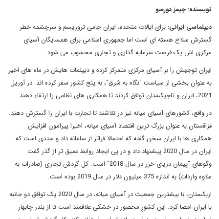
نویسنده: جیمز دورسو
دیپلماسی ایرانی:
برای ایالات متحده، ایران حامی تروریسم و سرچشمه خطر
گسترش سلاح هسته ای است اما جمهوری اسلامی برای همسایگان آسیای
مرکزی اش یک فرصت سرمایه گذاری و تجاری محسوب می شود.
ایران توجهش را بر آسیای مرکزی متمرکز کرده و دیپلمات هایش در ماه های اخیر
به عنوان بخشی از سیاست "نگاه به شرق"، به پنج کشور سفر کرده اند. در آوریل
2021، ایران و تاجیکستان توافق کردند تا همکاری های نظامی را ارتقاء دهند.
در واقع، کشورهای آسیای میانه نیز در تلاشند تا تجارت با ایران را گسترش دهند.
قزاقستان به عنوان بزرگ ترین اقتصاد آسیای میانه، اخیرا پیرامون افزایش
همکاری ها با ایران سخن گفته که احتمالا فراتر از سامانه داد و ستدی است که
ایران در سال 2020 پیشنهاد داد و در پی ایجاد روابط عمیق تر از گذر گفت
وگوهای "پیمان دریای خزر در سال 2018" است. کل گردش تجاری (صادرات به
علاوه واردات) به اندازه 375 میلیون دلار در سال 2019 بوده است.
ازبکستان، با بیشترین جمعیت در آسیای میانه، در سال 2020 یک توافق دو جانبه
با ایران امضا کرد. این کشورِ محصور در خشکی علاقمند است تا از بندر چابهار