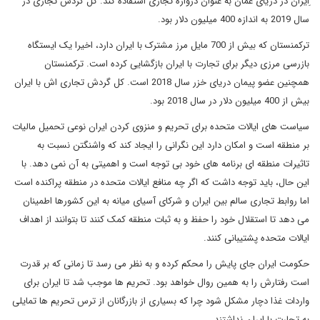
ِایران در دریای عمان به عنوان دروازه تجاری استفاده کند. کل گردش تجاری در
سال 2019 به اندازه 400 میلیون دلار بود.
ترکمنستان که بیش از 700 مایل مرز مشترک با ایران دارد، اخیرا یک ایستگاه
بازرسی مرزی دیگر برای تجارت با ایران بازگشایی کرده است. ترکمنستان
همچنین عضو پیمان دریای خزر سال 2018 است. کل گردش تجاری اش با ایران
بیش از 400 میلیون دلار در سال 2018 بود.
سیاست های ایالات متحده برای تحریم و منزوی کردن ایران نوعی تحمیل مالیات
بر منطقه است و امکان دارد این نگرانی را ایجاد کند که واشنگتن نسبت به
تاثیرات منطقه ای برنامه های خود بی توجه است و اهمیتی به آن نمی دهد. با
این حال، باید توجه داشت که اگر چه منافع ایالات متحده در منطقه پراکنده است
اما روابط تجاری سالم بین ایران و شرکای آسیای میانه به این کشورها اطمینان
می دهد تا استقلال خود را حفظ و به ثبات منطقه کمک کنند تا بتوانند از اهداف
ایالات متحده پشتیبانی کنند.
حکومت ایران جای پایش را محکم کرده و به نظر می رسد تا زمانی که بر قدرت
است رفتارش را به همین روال خواهد بود. تحریم ها موجب شد تا ایران برای
واردات غذا دچار مشکل شود چرا که بسیاری از بازرگانان از ترس تحریم ها تمایلی
به تجارت با ایران نداشتند.