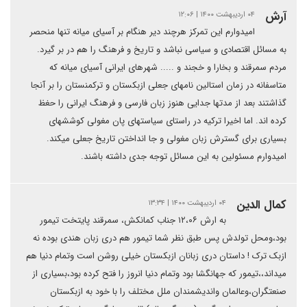
آرش
۰۴ اردیبهشت ۱۴۰۰ | ۱۲:۰۶
امیدوارم این تمرکز هرچند دیر هنگام بر آسیای میانه تنها منحصر
به مسائل اقتصادی و سیاسی نباشد و تاریخ و فرهنگ را هم در بر گیرد.
مردم سمرقند و بخارا و خجند و ..... شهرهای ایرانی آسیای میانه که
متاسفانه در زمان استالین نامهای جعلی ازبکستان و ترکمنستان را بر آنجا
گذاشتند بعد از مدتها جدایی هنوز زبان فارسی و فرهنگ ایرانی را حغظ
کرده اند. اما اخیرا ترکیه در راستای سیاستهای پان مغولی کوششهای
بسیاری برای گسترش زبان مغولی و جا انداختن تاریخ جعلی میکند.
امیدوارم مسئولین به این مسائل توجه جدی داشته باشند.
کمال الدین
۰۴ اردیبهشت ۱۴۰۰ | ۱۳:۳۴
به ارش ۱۲،۰۶ جناب کمانکش، سمرقند پایتخت تیمور
بود،ومحل تولدش پس طبق نظر شما تیمور هم دری زبان هندی بوده نه
ازبک ترک ! داستان دری زبانان ازبکستان خیلی روشن است وتمام دنیا هم
میداند،،تیمور که جهانگشا بود وتمام دنیا انروز را فتح کرده بود،بسیاری از
صنعتگران،وعالمان واندیشمندان ملل مختلف را با خود به ازبکستان