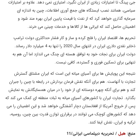
جی پینگ تا امتیازات زیادی از ایران نگیرد، امتیازی نمی دهد. علاوه بر امتیازات
سیاسی، همانند نصب ایستگاه های جمع آوری اطلاعات، چین به اندازه ای
سرمایه گذاری خواهد کرد که از نفت با قیمت پایین ایران بهره مند شود و
اطمینان حاصل کند که ایرانی ها از کالاها و خدمات چینی می خرند.
تحریم ها، اقتصادِ ایران را فلج کرده و ساز و کار فشار حداکثری دولت ترامپ
ذخایر نقدی دلاری ایران در انتهای سال 2020 را تنها به 4 میلیارد دلار رساند.
دولت ایران برای نجات خود به توافق هسته ای چنگ می اندازد اما آن هم به
تنهایی برای تسکین فوری و گسترده، کافی نیست.
نتیجه این پویایش ها برای آسیای میانه این است که ایران مشتاق گسترش
تجارت با آنهاست. هم برای آنکه نقش فرمان بردارش در رابطه با چین را جبران
کند و هم برای آنکه چهره دوستانه ای از خود را در میان همسایگانش به نمایش
بگذارد. تجارت ایران با کشورهای آسیای میانه به ثبات منطقه ای کمک می کند که
پس از خروج آمریکا از افغانستان دچار آشفتگی خواهد شد و این اطمینان را می
دهد که کشورهای کوچک می توانند در برقراری توازن قدرت بین چین، روسیه،
ترکیه و ایران، نقش ایفا کنند.
منبع:
هیل
/ تحریریه دیپلماسی ایرانی/11