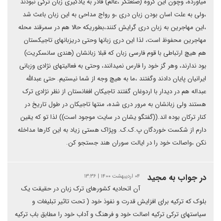
میاورده، وچون این گروه (صنعتگر ،عالم) قادر به یادگیری زبان ترکی نبودند
،ولی به علت اسان بودن زبان دری ،و رواج مداحی به این زبان باعث شد
،این مهاجرین به زبان دری گرایش کنند،بطوریکه حالا هم در سمرقند محله
مهاجرین محفوظ است، لذا این دری زبانها وحتی دریزبانهای تاجیکستان
هم هیچ ارتباطی با قوم فارسی زبان که قبلا زبانشان (هندی سانسکریت)
بود ندارند، وهر گز خود را فارس نمیدانند، وحتی به فعالیتهای نژادی وزبانی
ایرانیان پایان دادند وگفتند ،ما به هیچ وجه از شما نیستیم. حتی عبدالله
عبداله هم در دیدار با اردوغان گفتند تاجیکان افغانستان از نظر نژادی ترک
هستند ولی زبانشان به مرور دری شده، منتها تاجیکان در طول تاریخ در
کنار ترکان بوده اند.((گفتگو یشان در سایت موجود است)) لذا تو که یقین
دارم از شکست خوردگان پ.ک.ک. وپژاک هستی زیاد به این کارها مداخله
نکن ،واصالت خود را در ایالت سوران هند جستجو کن.
در جواب به مجید
۰۴ اردیبهشت ۱۴۰۰ | ۱۳:۳۶
آن اتحادیه کشورهای ترک زبان در حقیقت یک
بلوک که ترکیه برای افزایش قدرت و نفوذ خود ( تحت تاثیر تبلیغات و
سیاستهای ترکی ترکیه اصالت خود و فرهنگ و آداب خود را مطابق باب ترکیه