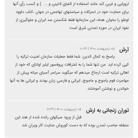
اروپایی و غربی کند مانند استفاده از الفبای لاتینی و..... ) و کسب رأی آنها
برای حمایت خود در تحرکات و سیاستهای تهاجمی در جهان ،کتاب داوود
اوغلو را بخوان هدف این سازمانها فقط شکستن سد ایران و جلوگیری از
نفوذ ایران در حوزه تمدنی شرق است
آرش
۰۵ اردیبهشت ۱۴۰۰ | ۱۰:۲۶
پاسخ به کمال الدین: شما فقط جعلیات سازمان امنیت ترکیه را
کپی کرده اید. من تنها شما را به اعترافات پروفسور ایلبر اولتای که خود از
اهالی ترکیه است ارجاع میدهم که میگوید سراسر آسیای میانه پیش از
مهاجرت قوم یاجوج و ماجوج، ایرانی و فارسی زبان بودند و ایرانی ها به آنها
خواندن و نوشتن آموختند.
توران زنجانی به ارش
۰۵ اردیبهشت ۱۴۰۰ | ۱۲:۴۹
قبل از ورود سیکهای رانده شده از هند این
منطقه صاحب تمدن بوده که به دست کوروش جنایت کار ویران شد