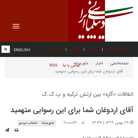
Toggle
navigation
صفحه نخست
درباره ما
عضویت
پیوند ها
ENGLISH
صفحه‌اصلی
اخبار
خاورمیانه
تماس با ما
RSS
آقای اردوغان شما برای این رسوایی متهمید
فاقات «گاره» بین ارتش ترکیه و پ.ک.ک
قای اردوغان شما برای این رسوایی متهمید
۲۹ بهمن ۱۳۹۹ | ۱۳:۳۷
کد : ۲۰۰۰۰۶۲
خاورمیانه
انتخاب سردبیر
یسنده خبر:
صلاح الدین خدیو