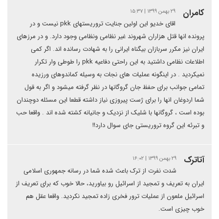
كامران
۲۹ بهمن ۱۳۹۹ | ۱۵:۳۷
اقای خدیو این اولین جنایت تروریستهای pkk نیست و در
پرونده انها قتل هزاران شهروند غیر نظامی ونظامی وجود دارد. و در مرزهای
ایران نیز مکرر سربازان بیگناه ایرانی را به شهادت رسانده اند. اگر کمی
اطلاعات نظامی داشتید به این راحتی دفاعیه pkk را طوطی وار تکرار
نمیکردید . در اینگونه عملیات های نجات به وسیله کماندوهای ورزیده
تمامی جوانب برای حفظ جان گروگانها در نظر گرفته میشود و اگر به قول
شما اردوغان انها را برای ژست پیروزی نیاز داشته قطعا این مسئله دوچندان
بوده است ، گروگانها با شلیک از نزدیک و جانیانه کشته شده اند . واقعا حب
و تبرئه این گروه تروریستی جای سوال دارد!!
آتاترک
۲۹ بهمن ۱۳۹۹ | ۱۶:۰۲
شدت نفرت از ترک باعث شده شما در رسانه جمهوری اسلامی
ایران به تعریف و تمجید از اسرائیل رو بیاورید، حالا خوب که برای تعریف از
اسرائیل ملعون از عملیات ترور فخری زاده تمجید نکردید. واقعا عقل هم
خوب چیزی است.