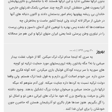
بدون ترکها معنایی ندارد و این ترکها هستند که با جانفشانی و دلاوریهایشان
آنرا بصورت فعلی حفظش کردند اگرچه چند صباحی بکمک قدرتهای خارجی
خاندان بی ریشه پهلویها زمام امور بدستمان دادند و اکنون دنباله های آنها
در خیلی از مراکز لانه کردند ولی اینجا کشور ماست و بخاطرش چه
مجاهدت‌ها که نشده پس بهتره با توهین ادای آدمای دلسوز و وطن پرست
را در نیاوری وطن پرستی شما یعنی ایران منهای ترکها و این هم جز محالاته
بهروز
۳۰ بهمن ۱۳۹۹ | ۰۰:۰۸
یه سری که اینجا مدام ترک ترک میکنن. آقا از خواب غفلت بیدار
میشی یا نه؟ مگه یادتون رفته تروریستهای مورد حمایت ترکیه تو کوچه
های سوریه با سر بریده کودکان فوتبال بازی میکردن. اخه کوته فکری هم
حدی داره. من خودم اصالت آذری دارم و به قول شما ترک هستم. ولی واقعا
دولت ترکیه نسبت به کردها داره جنایت میکنه. اون آدم متوهم که میگه
ترکها دارن متحد میشن و میخوان دولت بزرگ تشکیل بدهند. وجود داشته
باش و حرفت رو واضح بزن که خود ما ترک های ایرانی دهن تو و امثال تو
را گل بگیریم. هنوز صدها هزار باکری تو آذربایجان هستن که حاضرن جون
خودشان را برای ایران فدا کنند .