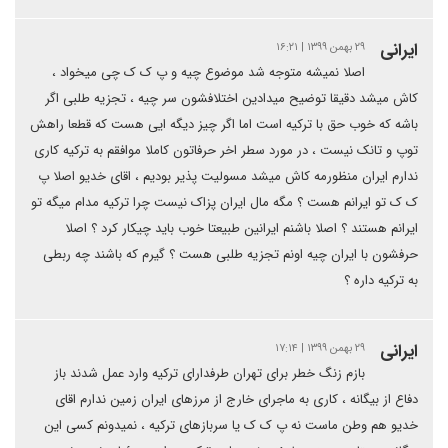
ایرانی
۲۹ بهمن ۱۳۹۹ | ۱۶:۲۱
اصلا نمیشه متوجه شد موضوع چیه و پ ک ک چی میخواد ،
کاش میشد دقیقا توضیح میدادین اختلافشون سر چیه ، تجزیه طلبی اگر
باشه که خوب حق با ترکیه است اما اگر چیز دیگه ایی هست که قطعا راهش
توپ و تانک نیست ، در مورد سطر اخر حرفاتون کاملا موافقم به ترکیه کاری
ندارم ایران منظورمه کاش میشد مسولیت پذیر بودیم ، اقای خدیو اصلا پ
ک ک تو ایرانم هست ؟ مگه مال ایران پزاک نیست چرا ترکیه مدام میگه تو
ایرانم هستند ؟ اصلا باشنم ایرانین طبیعتا خوب باید چیکار کرد ؟ اصلا
حرفشون با ایران چیه اونم تجزیه طلبی هست ؟ گیرم که باشند چه ربطی
به ترکیه داره ؟
ایرانی
۲۹ بهمن ۱۳۹۹ | ۱۷:۱۴
بازم زنگ خطر برای تهران طرفدارای ترکیه وارد عمل شدند باز
دفاع از بیگانه ، کاری به ماجرای خارج از مرزهای ایران زمین ندارم اقای
خدیو هم وطن ماست نه پ ک ک یا سربازهای ترکیه ، نمیدونم کسی این