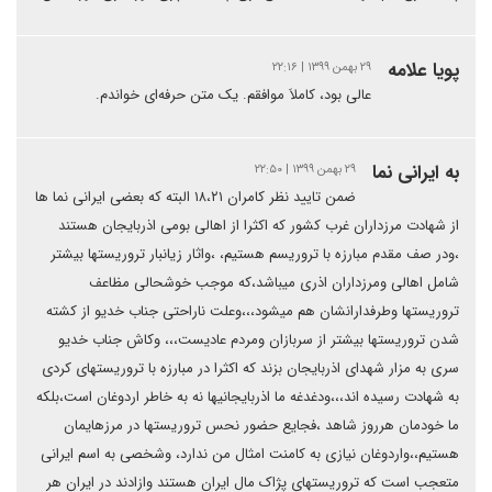
پویا علامه
۲۹ بهمن ۱۳۹۹ | ۲۲:۱۶
عالی بود، کاملاَ موافقم. یک متن حرفه‌ای خواندم.
به ایرانی نما
۲۹ بهمن ۱۳۹۹ | ۲۲:۵۰
ضمن تایید نظر کامران ۱۸،۲۱ البته که بعضی ایرانی نما ها
از شهادت مرزداران غرب کشور که اکثرا از اهالی بومی اذربایجان هستند
،ودر صف مقدم مبارزه با تروریسم هستیم، ،واثار زیانبار تروریستها بیشتر
شامل اهالی ومرزداران اذری میباشد،که موجب خوشحالی مظاعف
تروریستها وطرفدارانشان هم میشود،،،وعلت ناراحتی جناب خدیو از کشته
شدن تروریستها بیشتر از سربازان ومردم عادیست،،، وکاش جناب خدیو
سری به مزار شهدای اذربایجان بزند که اکثرا در مبارزه با تروریستهای کردی
به شهادت رسیده اند،،،ودغدغه ما اذربایجانیها نه به خاطر اردوغان است،بلکه
ما خودمان هرروز شاهد ،فجایع حضور نحس تروریستها در مرزهایمان
هستیم،،واردوغان نیازی به کامنت امثال من ندارد، وشخصی به اسم ایرانی
متعجب است که تروریستهای پژاک مال ایران هستند وازادند در ایران هر