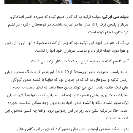
پلماسی ایرانی:
دولت ترکیه پ.ک.ک را متهم کرده که سیزده افسر اطلاعاتی،
باز و پلیس ترک را که سال ها در اسارت داشت، در کوهستان «گاره» در اقلیم
دستان، اعدام کرده است.
ک.ک هم می گوید این ترکیه بود که پس از کشف مخفیگاه آنها، آن را از زمین
هوا مورد حمله قرار داد و بدست سربازان خود آنها را کشت.
ریکا هم گفته با محکوم کردن پ.ک.ک در کنار ترکیه می ایستد.
اما به راستی حقیقت ماجرا چیست؟ از 10 تا 14 فوریه در گاره جنگ سختی میان
تش ترکیه و نیروهای پ.ک.ک در جریان بود که نهایتا با کشته شدن گروگان
ی ترک خاتمه یافت. این می تواند بدین معنا باشد که ترکها دست به انجام
لیات نجات برای رهایی افسرانشان زده اند. عملیاتی که نه تنها به آزادی اسرای
ک منجر نشده، بلکه با کشته شدن آنها، به بدترین وجه ممکن شکست خورده
ت. حالا در ترکیه یکی باید زیر بار این رسوایی برود. واقعا چه کسی مسئول این
ست است؟
ون شک، شخص اردوغان! می توان تصور کرد که وی بر اثر ناکامی های