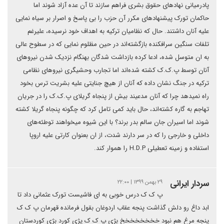
پادرمیانی نهادهای حقوق بشری فراهم سازند تا آن عدە آزاد شوند اما
حاکمان تورک پیشنهادهای مکرر آن حزب را بی پاسخ و اصرار بر سیاە نمایی
علیە آنان داشتند. حال کە نظامیان ترکیە بە اهداف خود نرسیدە، علیرغم
تلفات سنگین سرافکندە بازگشتەاند در حین مظلوم نمایی کە در سطوح عالی
بە ان متوسل شدە، ادعا کردە بازداشت شدگان بهنگام نزدیک شدن نیروهای
آنان توسط پ.ک.ک کشتە شدەاند اما تجارب وحشیگری نیروهای نظامی
ترکیە در جنگ نشان دادە کە آنان از هیچ جنایتی علیە بشریت ترس بخود
راە نمیدهد چرا کە آنان مدعیند بیش از پنجاە گریلای پ.ک.ک را در جریان
تهاجم بە گارە کشتەاند، حال باید کمی تامل کرد کە چگونە پنجاە گریلا کشتە
شوند اما اسیران جان سالم بدر برند؟ با این شیوە میخواهند توطئەهای
داخلی و خارجی را کە در سر دارند شدت، از ان بعنوان کارتی علیە اروپا
استفادە و زمینە تعطیلی H.D.P را هموار کند.
سردار ایرانی
۲۹ بهمن ۱۳۹۹ | ۲۲:۰۰
پ ک ک درس خوبی به ای فاشیست تورک عثمانی داد تا
ابد داغ رو دلش گذاشت پنجه عقاب اردوغان بقول فرمانده قهرمان پ ک ک
پنجه مرغ هم نبود خخخخخخخخ بژی پ ک ک پژی کورد بژی کوردستان