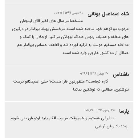
شاه اسماعیل یونانی
۳۰ بهمن ۱۳۹۹ | ۰۰:۴۵
مشخصا در سال های اخیر آقای اردوغان
مرعوب دو توهم خود ساخته شده است: درخشش پهپاد بیرقدار در درگیری
های منطقه و عملیات ربودن عبدالله اوجالان در کنیا. اوجالان با کمک و
مداخله مستقیم موساد به ترکیه آورده شد و قطعات حساس بیرقدار هم
حداقل از ده کشور خارجی وارد شده است.
ناشناس
۳۰ بهمن ۱۳۹۹ | ۰۲:۴۶
گاره کجاست؟ منظورتون قارا هست؟ حتی اسم‌مکانو درست
ننوشتین، مطالبی که نوشتین بماند!
پارسا
۳۰ بهمن ۱۳۹۹ | ۰۵:۳۶
ما ایرانی هستیم و هیچوقت مرعوب افکار پلید اردوغان نمی شویم
.زنده باد وطن آریایی