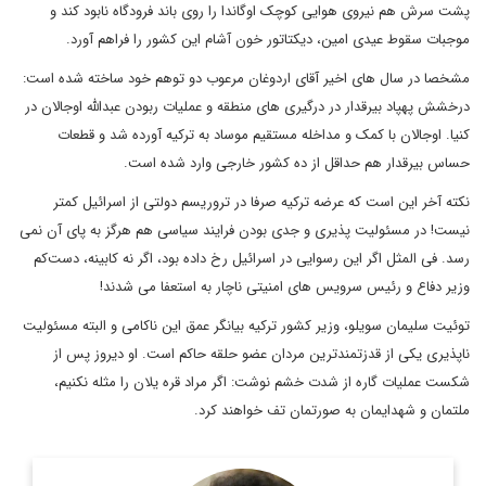
ت سرش هم نیروی هوایی کوچک اوگاندا را روی باند فرودگاه نابود کند و
جبات سقوط عیدی امین، دیکتاتور خون آشام این کشور را فراهم آورد.
خصا در سال های اخیر آقای اردوغان مرعوب دو توهم خود ساخته شده است:
خشش پهپاد بیرقدار در درگیری های منطقه و عملیات ربودن عبدالله اوجالان در
یا. اوجالان با کمک و مداخله مستقیم موساد به ترکیه آورده شد و قطعات
اس بیرقدار هم حداقل از ده کشور خارجی وارد شده است.
ته آخر این است که عرضه ترکیه صرفا در تروریسم دولتی از اسرائیل کمتر
ست! در مسئولیت پذیری و جدی بودن فرایند سیاسی هم هرگز به پای آن نمی
د. فی المثل اگر این رسوایی در اسرائیل رخ داده بود، اگر نه کابینه، دست‌کم
یر دفاع و رئیس سرویس های امنیتی ناچار به استعفا می شدند!
ئیت سلیمان سویلو، وزیر کشور ترکیه بیانگر عمق این ناکامی و البته مسئولیت
پذیری یکی از قدزتمندترین مردان عضو حلقه حاکم است. او دیروز پس از
ست عملیات گاره از شدت خشم نوشت: اگر مراد قره یلان را مثله نکنیم،
تمان و شهدایمان به صورتمان تف خواهند کرد.