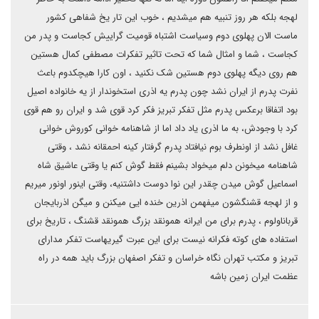
لهجه بلکه هر روز تنبیه هم میشدیم ، خوب این تار یخ شفاهی کشور
ماست الان پهلوی دوم وسیاست اشتباه قومیت گراییش کجاست و پدر من
کجاست ، شما و امثال شما که تحت تاثیر تفکرات مصطفی کمال هستین
هم روی دیگه پهلوی دوم هستین شک نکنید ، اون کارا هیچکدوم باعث
نفرت پدرم از ایران نشد چون پدرم یه اذری استخوندار از یه خانواده اصیل
بود اتفاقا برعکس پدرم مثل تفکر تبریز فکر کرد قوی شد و ایران رو هم قوی
کرد با وجودش، به ما اذری یاد داد اما از شاهنامه خوانی کوروش خوانی
غافل نشد از اونطرف بوم نیافتاد پدرم گرفتار کینه احمقانه نشد ، وقتی
شاهنامه میخونن دلم میخواد بشینم فقط گوش کنم یا وقتی عاشیق شاه
اسماعیل گوش میدن چقدر این نوا دوست داشتنیه، وقتی اینور اونور میریم
و از لهجه قشنگشون میفهمن اذرین خنده ایی میکنن و میگن اذربایجان
قرباناولوم ، پدرم برای من ایرانه همونقد بزرگ همونقد قشنگ ، تاریخ برای
استفاده های کوته فکرانه نیست برای این عبرت گیریهاست تفکر مدارای
تبریز و مکتب تهران نگاه خراسان و تفکر اصفهان بزرگ باید همه در راه
عظمت ایران زمین باشه