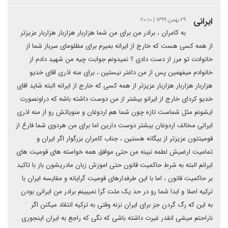
ایرانی
۲۹ بهمن ۱۳۹۹ | ۲۰:۱۰
به کامران ، برادر من برای من شما هزاربار هزاربار هزاربار عزیزتر
از همه کسی هست که خارج از ایرانه بمیرم برای مظلومای سرباز شما از
خانوادت تو مرز از دست دادی ؟ نمیدونم جوابت چیه من شهید دادم از
خانوادم میفهمین پس از من داغتر نیستین ، برای منه اذری اقای خدیو
هزاربار هزاربار هزاربار عزیزتر از همه کسی که خارج از ایرانه البته شاید اقای
خدیو کردای خارج از ایرانو بیشتر از من دوست داشته باشه که دراونصورت
ایشونم مثل شماست تازه چون شما هم اردوغان و منویاتش رو از منه اذری
ایرانی مخالف اردوغان بیشتر دوست دارین اما برای من هردوی شما فارغ از
قومیتتون عزیزتر از بیگانه هستین ، جناب کامران بزرگوار اگر ایران و
تمامیت ارضیش لطمه نبینه من حتی موافق همه خواسته های قومیت های
ایرانم البته به شرط حاکمیت قانون حتی اموزش زبان مادریشون باز با تاکید
بر حاکمیت قانون ، اما با این طرفدارهای قومیت گرایانه و مقایسه ایران با
ترکیه اصلا و ابدا شما رو در حد یک ملت گرا نمیبینم برادر من ایرانی بودن
به این که رگ گردن جز برای ایران نزنه وقتی به ترکیه انتقاد میکنن اگر
ناراحتم میشی انقدر غیرت داشته باشی که نگی که راجع به ایران اینجوری