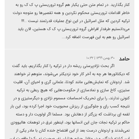
کنار بگذارید. در تمام متن حتی یکبار هم گروه تروریستی پ ک ک رو به
خاطر اقدامات تروریستی محکوم نکردین و همه تقصیرها رو متوجه دولت
ترکیه کردین که مثل اسرائیل در این نوع عملیات قدرتمند نیست ..!!!
می‌دانستیم طرفدار افراطی گروه تروریستی پ ک ک هستین‌، الان باید
اسرائیل رو هم به این فهرست اضافه کرد...
حامد
۳۰ بهمن ۱۳۹۹ | ۱۰:۳۲
اگر بحث نژادپرستی ریشه دار در ترکیه را کنار بگذاریم، باید گفت
که دیکتاتورها هر چه به آخر کار خود نزدیکتر می‌شوند، متوهم تر خواهند
شد. اردوغان که نمایش‌هایی مانند کودتا، عثمانی گری و احیای آن، اقلیت
ستیزی، کاخ سازی و نمادسازی از حکومت‌هایی که هیچ ربطی به ترکیه
کنونی ندارند، را برای تحریک احساسات مسموم نژادی و دیگرستیزی و در
نتیجه کسب رای و جلوگیری از ریزش محبوبیت خود اجرا کرده بود، این بار
لقمه ای برداشت که بزرگتر از دهانش بود. مسلما اگر اولویت دار و دسته
حاکم بر ترکیه نجات جان این انسانها بود، اینطور غرق در توهمات هالیوودی
نمی‌شدند و اردوغان درست بعد از این افتضاح خنده کنان با مادر یکی از
این کشته شدگان و در مقابل چشم هزاران نفر صحبت نمی‌کرد! واقعیت این