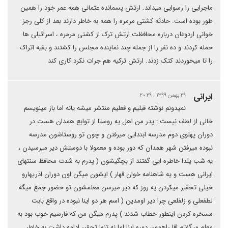
ماجرایی را رسوایی میداند. ارتش پسمانده عثمانی همه عمر خود را همین
طور بوده است. حادثه کشتی مرمره را همه به خاطر دارند بعد از کلی رجز
خوانی اردوغان درباره محافظت ارتش ترک از کشتی مرمره ، اسرائیلی ها
حمله کردند و ده نفر را از جمله چند نماینده مجلس را کشتند و بقیه اتراک
را تا میخوردند کتک زدند. ارتش ترکیه هم جرات نکرد کاری کند
ایرانی
۲۹ بهمن ۱۳۹۹ | ۲۰:۲۹
نمیدونم نوشته قبلیم و فعلیم منتشر میشه یانه اما باز مینویسم
خالی از لطف نیست : پدر من اهل یه روستا از توابع همدان هست در
دوران پهلوی دوم مدرسه ابتدایی میرفتن و چون تو روستاشون مدرسه
نبوده میرفتن شهر همدان که دور بوده و معمولا با دوستش دیر میرسیدن ،
یه شب یلدا خاطره ایی گفتند از بچگیشون ( پدرم به شدت محافظ سنتهای
ایرانی هست و یه شاهنامه خوان قهار ) ایشون میگن اون دوران اذریهارو
خیلی تحقیر میکردن یه روز که دیر میرسن معلمشون تو حضور جمع میگه
لطفعلی و زلفلعی چرا دیر اومدین ( اسم هر دو اینا نبوده در واقع بابت
مسخره کردن اینطور خطاب شدند ) پدرم میگن من که فارسیم خوب بود به
معلم میگفتم اقا راهمون دوره اینا اما نه تنها تحقیر ادامه داشت به خاطر