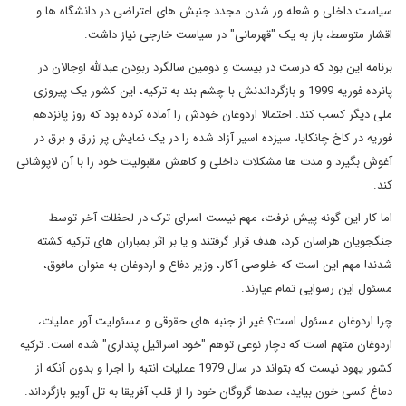
است داخلی و شعله ور شدن مجدد جنبش های اعتراضی در دانشگاه ها و
شار متوسط، باز به یک "قهرمانی" در سیاست خارجی نیاز داشت.
نامه این بود که درست در بیست و دومین سالگرد ربودن عبدالله اوجالان در
پانرده فوریه 1999 و بازگرداندنش با چشم بند به ترکیه، این کشور یک پیروزی
ی دیگر کسب کند. احتمالا اردوغان خودش را آماده کرده بود که روز پانزدهم
ریه در کاخ چانکایا، سیزده اسیر آزاد شده را در یک نمایش پر زرق و برق در
وش بگیرد و مدت ها مشکلات داخلی و کاهش مقبولیت خود را با آن لاپوشانی
د.
ا کار این گونه پیش نرفت، مهم نیست اسرای ترک در لحظات آخر توسط
گجویان هراسان کرد، هدف قرار گرفتند و یا بر اثر بمباران های ترکیه کشته
ند! مهم این است که خلوصی آکار، وزیر دفاع و اردوغان به عنوان مافوق،
ئول این رسوایی تمام عیارند.
ا اردوغان مسئول است؟ غیر از جنبه های حقوقی و مسئولیت آور عملیات،
دوغان متهم است که دچار نوعی توهم "خود اسرائیل پنداری" شده است. ترکیه
کشور یهود نیست که بتواند در سال 1979 عملیات انتبه را اجرا و بدون آنکه از
اغ کسی خون بیاید، صدها گروگان خود را از قلب آفریقا به تل آویو بازگرداند.