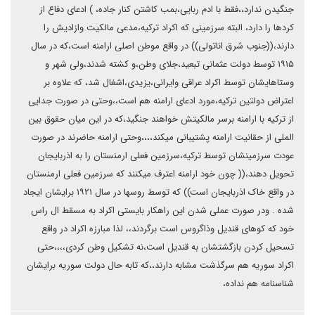
جنگیدن ندارد،،فقط با ادم ربایی،بمب کاشتن کنار جاده، ) ادعای دفاع از
کردها را دارد، البته سرزمینی که اکراد ترکیه،مدعی مالکیت وازادیش را
دارند،((جنوب شرق اناتولی)) در واقع موطن اصلی ارامنه است،که در سال
۱۹۱۵ توسط دولت عثمانی تبعید،جلای وطن،و کشته شدند،ولی شهر و
وستاهایشان توسط اکراد عراقی وایرانی،یزیدی،اشغال شد، که علاوه بر
اعتراض دولتین ترکیه،مورد ادعای ارامنه هم است،،وحتی در صورت جدایی
از ترکیه با ارامنه برسر مالکیتش خواهند جنگید،که در این میان حقوق بین
الملی از حقانیت ارامنه پشتیبانی میکند،،،،وحتی ارامنه حاضرند در صورت
عودت سرزمینشان توسط ترکیه،سرزمین فعلی ارمنستان را به اذربایجان
تحویل دهند،(( چون خود ارامنه اعترف میکنند که سرزمین فعلی ارمنستان
در واقع خاک اذربایجان است)) که توسط روسها در سال ۱۹۲۱ برایشان ایجاد
شده . ودر صورت عملی شدن این راهکار بایستی اکراد به مسقط ال راس
خود که کوهای قندیل وذاگروس است برگردند،، لذا مبارزه اکراد در واقع
تسحیل کردن بازگشتشان به قندیل است،نه تشکیل وطن کردی،،،،حتی
اکراد سوریه هم سرگذشت مشابه دارند،،که تابه حال دولت سوریه برایشان
شناسنامه هم نداده،