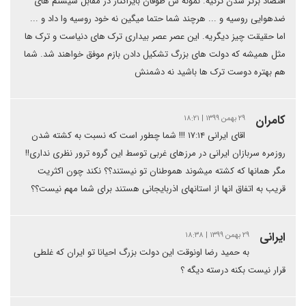
اقتصاد برتر شدن ترکیه. نمونه ش طوفان بایراکتار در مقابل سیستم های
ضدهوایی روسیه و ... هرچند شما حتما میگین نه خود روسیه وا داد و ...
اما حقیقت چیز دیگریه. این عصر عصر بیداری ترک های دنیاست و ترک ها
مثل همیشه که دولت های بزرگ تشکیل دادن بازم موفق خواهند شد. شما
هم بهتره دوست ترک ها باشید نه دشمنش
كامران
۲۹ بهمن ۱۳۹۹ | ۱۸:۲۱
اقای ایرانی ۱۷:۱۴ !!! شما چطور است که نسبت به کشته شدن
روزمره سربازان ایرانی در مرزهای غربی توسط این گروه ترور نظری نداری!!
مگر همانها که کشته میشوند هموطنان تو نیستند؟؟ نکند چون اکثریت
قریب به اتفاق انها از استانهای اذربایجانی هستند برای شما مهم نیست؟؟
ایرانی
۲۹ بهمن ۱۳۹۹ | ۱۸:۳۸
به حمید رضا اونوقت این دولت بزرگ احیانا تو ایران که غلطی
قرار نیست بکنه درسته دیگه ؟