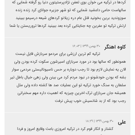
کردها در ترکیه می خوان بوی تعفن نژادپرستیتون دنیا رو گرفته شمایی که
سالهاست حامی داعشید شمایی که تو شهر جزیره جوانای کرد زنده زنده
سوزوندید برین بخونید قتل عام دره زیلانو کردهای شیعه درسیمو ببینید
ارتش ترکیه تو عفرین چه جنایتایی کرده بعد ببینید کردها تروریستن یا شما
کاوه اهنگر
۳۰ بهمن ۱۳۹۹ | ۱۶:۰۳
ترکیه کم ترین ارزشی برای مردمو سربازش قایل نیست
همونطور که سالها بود در مورد سربازای اسیرشون سکوت کرده بودن ولی
الان یه نمایش لازم بود تا رجب دوباره بر حس ناسیونالیستی مردمی سوار
بشه که بودن خودشونو در نبود مردم کرد می بینن ولی زهی خیال باطل تیر
سلطان به سنگ خورد ترکیه تو این عملیات صد ها کشته داده ولی مثل
همیشه جان سربازای ترک اخرین چیزیه که اهمیت داره مهم سخنرانی
رجب بود که از بد شانسیش خوب پیش نرفت
علی
۳۰ بهمن ۱۳۹۹ | ۱۸:۲۹
کشتار و انکار قوم کرد در ترکیه امروزی باعث وقایع امروز و فردا