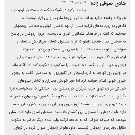
هادی صوفی زادە
۲۹ بهمن ۱۳۹۹ | ۲۱:۴۲
جامعە ترکیە در شوک شکست خفت بار اردوغان،
هیچگاە جامعە ترکیە بە اندازە این روزها ملتهب و بی قرار نبودەاست.
نگاهی بە روزنامەهای ترکیە نشان از بهم تاختن، فوش و فحاشی بهمدیگر
هستند کە البتە در فرهنگ عثمانیان امری عادیست. امروز اردوغان در پاسخ
بە سخنان کمال قلیچداراغلو کە او را مسئول کشتار سربازانش دانستە و
سوالاتی از او نمودە تاختە و او را فردی بی لیاقت و بی تربیت خواند.
اردوغان جنگ افروز تصور میکرد هر کاری انجام دهد میتواند بهرەبردای
فردی و حزبی از ان بکند، مخالفینش را سرکوب و منکوب کند اما ناکام ماند.
در اولین روز تهاجم بە گارە اردوغان در تلویزیون بە مردمش گفت بە زودی
خبری خوبی اعلام خواهم کرد اما خبر خوبش بمباران و کشتار نیروهای
خودش در زندانهای حزب کارگران کوردستان بود . جنایتی کە میخواست انرا
بگردن پ.ک.ک بیاندازد اما نە اینکە امریکا و دیگر کشورهای جهان حاضر بە
تایید دروغهای اردوغان نشدند اپوزسیون و یاران دیرین خودش نظیر احمد
داوداغلو اردوغان را مسئول این کشتار دانستند. سخنان امروز داوداغلو نشان
میدهد کە علیرغم شوکی کە بە جامعە ترکیە وارد شدە دیگر حاضر بە سکوت
مقابل رفتارهای اردوغان نیستند. داوداغلو از اردوغان سوال کردە در کجای