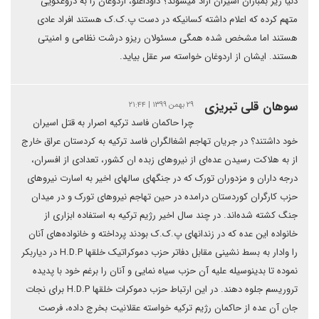
دنیا زیر بمباران اسیران ازاد میشوند؟ داوداغلو، اردوغان را بە دروغگویی
متهم کردە کە اعلام داشتە کسانیکە در دست پ.ک.ک هستند افراد عادی
هستند اما مشخص شدە همگی مسئولان ریزو درشت نظامی و امنیتی
هستند. ایشان از اردوغان خواستە سر عقل بیاید.
سوهان قلی تبریزی
۲۹ بهمن ۱۳۹۹ | ۲۱:۴۴
چرا حاکمان فاسد ترکیە اصرار بە قتل اسیران
خود داشتند؟ در جریان تهاجم اشغالگران فاسد ترکیە بە کردستان عراق خارج
از بە هلاکت رسیدن عدەای از نیروهای زبدە ان کشور، تعدادی از افسران،
درجە داران و مزدوران تورک کە در جنگهای سالهای اخیر بە اسارت نیروهای
حزب کارگران کوردستان درامدە در حین تهاجم نیروهای تورک و در میدان
جنگ کشتە شدەاند. در چند سال اخیر رژیم ترکیە بە استفادە ابزاری از
خانوادە این عدە کە در زندانهای پ.ک.ک بودند پرداختە و خانوادەهای آنان
را وادار بە بسط نشینی مقابل دفاتر حزب دموکراتیک خلقها H.D.P در دیاربکر
نمودە تا بدینوسیلە علیە آن حزب سیاە نمایی و آنان را برغم خود با پدیدە
تروریسم جلوە دهند. در این ارتباط حزب دموکرات خلقها H.D.P برای نجات
جان آن عدە از حاکمان رژیم ترکیە خواستە عقلانیت بخرج دادە، فرصت