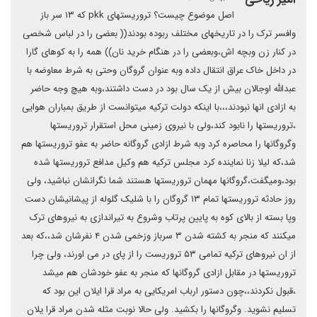
اصل موضوع چیست؟ تروریستهای pkk که ۱۳ سر باز
وافسر ترک را در تاریخهای مختلف ربوده بودند(( بعضی را در لباس شخصی
در کنار زن وبچه اش،وبعضی را در هنگام خرید نان)) همه را به کوهای گارا
در داخل خاک عراق انتقال داده وبه عنوان گروگان وحتی به شرط معاوضه با
عبدالله اوجالان بیش از یک سال بود در دست داشتند،وبه هیچ وجه حاضر
به ازادی انها نبودند،،،با اینکه دولت ترکیه میتوانست از طریق بمباران هوایی
،تروریستها را نابود کند،ولی با نیروی زمینی محل استقرار تروریستها
وگروگانها را محاصره کرد وبه شرط ازادی گروگانه حاضر به عفو تروریستها هم
شد،که لیلا زنا نماینده کرد مجلس ترکیه هم وکیل مدافع تروریستها شده
بود،ومیگفت،گروگانها مهمان تروریستها هستند شما نگرانشان نباشید، ولی
روز حادثه تروریستها تمام ۱۳ گروگان را با شلیک گلوله از پیشانیشان دست
وپا بسته از بالای کوه به پایین پرتاب وشروع به تیراندازی به نیروهای ترک
میکنند که منجر به کشته شدن ۳ سرباز وزخمی شدن ۴ نفرشان شد،،که بعد
از ان نیروهای ترکیه تمامی ۵۳ تروریست را از پای در می اورند، ولی چرا
تروریستها در مقابل ازادی گروگانها که منجر به عفو خودشان هم میشد
،قبول نکردند،،چون دستور ارباب امریکایی به مراد قرا ایلان این بود که
تسلیم نشوید. وگروگانها را بکشید. ولی حالا نوبت مثله شدن مراد قرا یلان