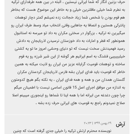
حرف بزنین انگار که شما ایرانی نیستین ، البته در بین همه طرفدارای ترکیه
به نطرم شما خیلی عاقلترین خیلی و به خاطر این موضوع هست که بخاطر
هم قوم بودن با شخص شما زیاد خجالت زده نمیشم کمتر دچار توهمات
پانترکی هستین و انصافا یه جاهایی وقتی انتخاب میاد وسط طرف ایران رو
میگیرین نه ترکیه ، بزرگوار در سختی مکران به داد تو میرسه نه استانبول
همونطور که قطر و امارات به داد خوزستان نرسیدن اذربایجان به دادش
رسید فهمیدنش سخت نیست که تو دنیای وحشی امروز ما تو یه کشتی
خیلیییییی قشنگ به اسم ایرانیم هر گوشه از این شیر شرزه رو یه قوم
ساخته و توهمات قومیت گرایانه عزیز من ایران رو اذیت میکنه به همین
خاطر که قومیت باید فدای ایران بشه فارس اذربایجان کردستان مکران
گلستان همدان من و همه و همه فدای ایران ، یه نکته بگم هیچ کدومتون
به اندازه من موافق اجرای اصل 15 قانون اساسی نیست با اطمینان میگم
چرا چون دغدغه من ایرانه اما با همه اینا تا شماها رو اینجوری میبینم اصلا
صلاح نمیدونم راجع به قومیت های ایرانی حرف زده بشه ،
آرش
۲۹ بهمن ۱۳۹۹ | ۲۰:۲۳
نویسنده محترم ارتش ترکیه را خیلی جدی گرفته است که چنین