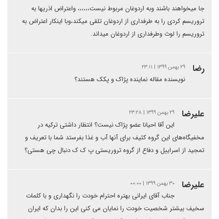
جا میخواهند باشند وبه اردوغان مربوط نیست،،،،،، واعتراض اذریها به
تروریسم کردی را به طرفداری از اردوغان تلقی میکند،وبا اینکار اعتراض به
تروریسم را لوث وطرفداری از اردوغان میداند.
رضا
۲۹ بهمن ۱۳۹۹ | ۲۳:۱۱
نویسنده مقاله نماینده پژاک و پکک هستند؟
علیرضا
۲۹ بهمن ۱۳۹۹ | ۲۳:۲۸
این آقا احیانا عضو پژاک نیست؟ انتظار داشتی ترکیه در
مخفیگاه‌های این گروه کثیف برای آنها آب و غذا بفرستد شما با تعریف و
تمجید از اسراییل و دفاع از گروه تروریستی پ ک ک دنبال چی هستی؟
علیرضا
۳۰ بهمن ۱۳۹۹ | ۰۰:۰۰
جناب آقای ایرانی بهتره احترام خودت را نگهداری و با کلمات
سخیف بیشتر شخصیت خودت را نمایان می کنی این را بدان که ایران