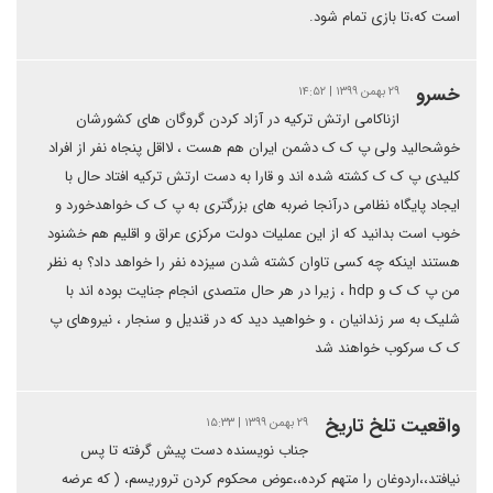
است که،تا بازی تمام شود.
خسرو
۲۹ بهمن ۱۳۹۹ | ۱۴:۵۲
ازناکامی ارتش ترکیه در آزاد کردن گروگان های کشورشان
خوشحالید ولی پ ک ک دشمن ایران هم هست ، لااقل پنجاه نفر از افراد
کلیدی پ ک ک کشته شده اند و قارا به دست ارتش ترکیه افتاد حال با
ایجاد پایگاه نظامی درآنجا ضربه های بزرگتری به پ ک ک خواهدخورد و
خوب است بدانید که از این عملیات دولت مرکزی عراق و اقلیم هم خشنود
هستند اینکه چه کسی تاوان کشته شدن سیزده نفر را خواهد داد؟ به نظر
من پ ک ک و hdp ، زیرا در هر حال متصدی انجام جنایت بوده اند با
شلیک به سر زندانیان ، و خواهید دید که در قندیل و سنجار ، نیروهای پ
ک ک سرکوب خواهند شد
واقعیت تلخ تاریخ
۲۹ بهمن ۱۳۹۹ | ۱۵:۳۳
جناب نویسنده دست پیش گرفته تا پس
نیافتد،،اردوغان را متهم کرده،،عوض محکوم کردن تروریسم، ( که عرضه