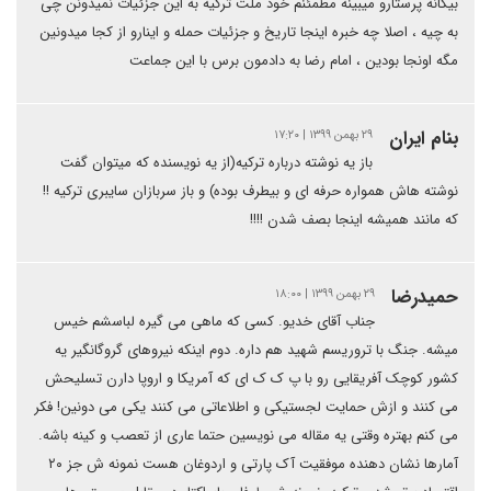
بیگانه پرستارو میبینه مطمئنم خود ملت ترکیه به این جزئیات نمیدونن چی
به چیه ، اصلا چه خبره اینجا تاریخ و جزئیات حمله و اینارو از کجا میدونین
مگه اونجا بودین ، امام رضا به دادمون برس با این جماعت
بنام ایران
۲۹ بهمن ۱۳۹۹ | ۱۷:۲۰
باز یه نوشته درباره ترکیه(از یه نویسنده که میتوان گفت
نوشته هاش همواره حرفه ای و بیطرف بوده) و باز سربازان سایبری ترکیه !!
که مانند همیشه اینجا بصف شدن !!!!
حمیدرضا
۲۹ بهمن ۱۳۹۹ | ۱۸:۰۰
جناب آقای خدیو. کسی که ماهی می گیره لباسشم خیس
میشه. جنگ با تروریسم شهید هم داره. دوم اینکه نیروهای گروگانگیر یه
کشور کوچک آفریقایی رو با پ ک ک ای که آمریکا و اروپا دارن تسلیحش
می کنند و ازش حمایت لجستیکی و اطلاعاتی می کنند یکی می دونین! فکر
می کنم بهتره وقتی یه مقاله می نویسین حتما عاری از تعصب و کینه باشه.
آمارها نشان دهنده موفقیت آک پارتی و اردوغان هست نمونه ش جز ۲۰