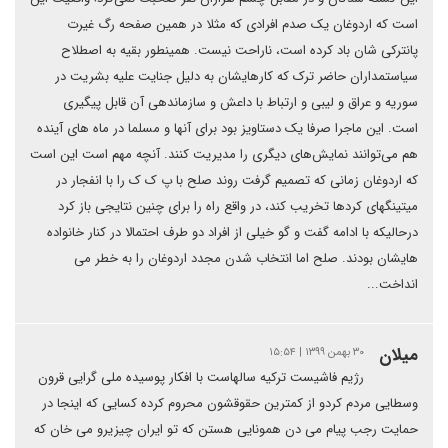
است که اردوغان یک صدم افرادی که مثلا در همین صفحه رگ غیرت
پانترکی شان باد کرده است، ناراحت نیست. همینطور بقیه به اصطلاح
سیاستمداران حاضر ترک که کارهایشان به دلیل جنایت علیه بشریت در
سوریه و عراق و لیبی و ارتباط با داعش و سازماندهی آن قابل پیگیری
است. این ماجرا صرفا یک دستاویز بود برای آنها و مسلما در ماه های آینده
هم می‌توانند نمایش‌های دیگری را مدیریت کنند. آنچه مهم است این است
که اردوغان زمانی که تصمیم گرفت روند صلح با پ ک ک را با انفجار در
میتینگهای کردها تخریب کند، در واقع راه را برای چنین نتایجی باز کرد
درحالیکه با ادامه گفت و گو خیلی از افراد دو طرف احتمالا در کنار خانواده
هایشان بودند. صلح اما انتخاب شدن مجدد اردوغان را به خطر می
انداخت...
ميلان
۳۰ بهمن ۱۳۹۹ | ۱۵:۵۴
رژیم فاشیست ترکیه سالهاست با افکار پوسیده ملی گرایی قرون
وسطایی مردم کردو از کمترین حقوقشون محروم کرده کسایی که اینجا در
حمایت رجب پیام می دن همونایی هستن که تو ایران چیزیرو می خان که