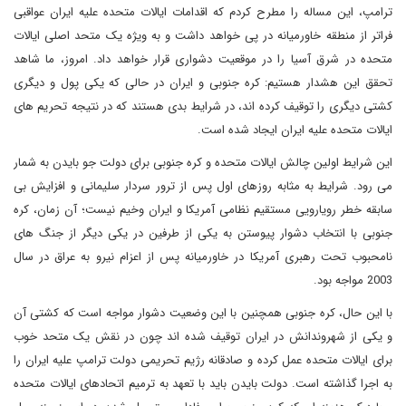
ترامپ، این مساله را مطرح کردم که اقدامات ایالات متحده علیه ایران عواقبی
فراتر از منطقه خاورمیانه در پی خواهد داشت و به ویژه یک متحد اصلی ایالات
متحده در شرق آسیا را در موقعیت دشواری قرار خواهد داد. امروز، ما شاهد
تحقق این هشدار هستیم: کره جنوبی و ایران در حالی که یکی پول و دیگری
کشتی دیگری را توقیف کرده اند، در شرایط بدی هستند که در نتیجه تحریم های
ایالات متحده علیه ایران ایجاد شده است.
این شرایط اولین چالش ایالات متحده و کره جنوبی برای دولت جو بایدن به شمار
می رود. شرایط به مثابه روزهای اول پس از ترور سردار سلیمانی و افزایش بی
سابقه خطر رویارویی مستقیم نظامی آمریکا و ایران وخیم نیست؛ آن زمان، کره
جنوبی با انتخاب دشوار پیوستن به یکی از طرفین در یکی دیگر از جنگ های
نامحبوب تحت رهبری آمریکا در خاورمیانه پس از اعزام نیرو به عراق در سال
2003 مواجه بود.
با این حال، کره جنوبی همچنین با این وضعیت دشوار مواجه است که کشتی آن
و یکی از شهروندانش در ایران توقیف شده اند چون در نقش یک متحد خوب
برای ایالات متحده عمل کرده و صادقانه رژیم تحریمی دولت ترامپ علیه ایران را
به اجرا گذاشته است. دولت بایدن باید با تعهد به ترمیم اتحادهای ایالات متحده