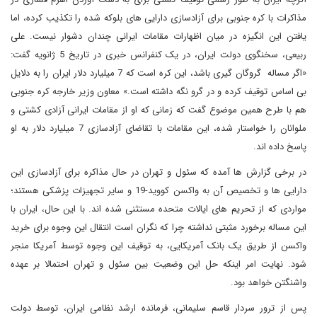
مذاکرات با کره جنوبی برای آزادسازی دارایی های بلوکه شده را تکذیب کرده، اما
یافتن این انگیزه در میان اظهارات مقامات ایرانی چندان دشوار نیست. علی
ربیعی، سخنگوی دولت ایران، در یک کنفرانس خبری در تاریخ 5 ژانویه گفت:
«اگر مساله گروگان گیری باشد، این کره است که 7 میلیارد دلار ایران را به دلایل
بی اساس توقیف کرده و در گرو نگه داشته است.» معاون وزیر خارجه کره جنوبی
هم با طرح همین موضوع گفت که زمانی که او از مقامات ایرانی آزادی کشتی و
ملوانان را خواستار شده، این مقامات با تقاضای آزادسازی 7 میلیارد دلار به او
پاسخ داده اند.
در برخی گزارش ها آمده که سئول و تهران در حال مذاکره برای آزادسازی این
دارایی ها و تخصیص آن به واکسن کووید-19 و سایر تجهیزات پزشکی هستند؛
مواردی که از تحریم های ایالات متحده مستثنی شده اند. با این حال، ایران با
این مساله برخورد مثبتی نداشته چرا که نگران است انتقال این وجوه برای خرید
واکسن از طریق یک بانک آمریکایی، به توقیف این وجوه توسط آمریکا منجر
شود. نهایت امر اینکه حل این وضعیت بین سئول و تهران احتمالا بر عهده
واشنگتن خواهد بود.
پس از ترور سردار قاسم سلیمانی، فرمانده ارشد نظامی ایران، توسط دولت