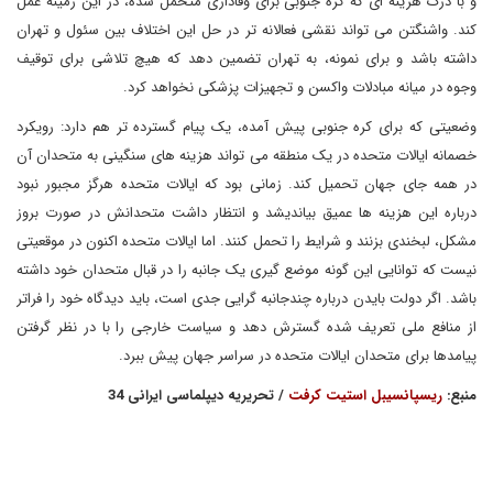
و با درک هزینه ای که کره جنوبی برای وفاداری متحمل شده، در این زمینه عمل
کند. واشنگتن می تواند نقشی فعالانه تر در حل این اختلاف بین سئول و تهران
داشته باشد و برای نمونه، به تهران تضمین دهد که هیچ تلاشی برای توقیف
وجوه در میانه مبادلات واکسن و تجهیزات پزشکی نخواهد کرد.
وضعیتی که برای کره جنوبی پیش آمده، یک پیام گسترده تر هم دارد: رویکرد
خصمانه ایالات متحده در یک منطقه می تواند هزینه های سنگینی به متحدان آن
در همه جای جهان تحمیل کند. زمانی بود که ایالات متحده هرگز مجبور نبود
درباره این هزینه ها عمیق بیاندیشد و انتظار داشت متحدانش در صورت بروز
مشکل، لبخندی بزنند و شرایط را تحمل کنند. اما ایالات متحده اکنون در موقعیتی
نیست که توانایی این گونه موضع گیری یک جانبه را در قبال متحدان خود داشته
باشد. اگر دولت بایدن درباره چندجانبه گرایی جدی است، باید دیدگاه خود را فراتر
از منافع ملی تعریف شده گسترش دهد و سیاست خارجی را با در نظر گرفتن
پیامدها برای متحدان ایالات متحده در سراسر جهان پیش ببرد.
منبع:
ریسپانسیبل استیت کرفت
/ تحریریه دیپلماسی ایرانی 34