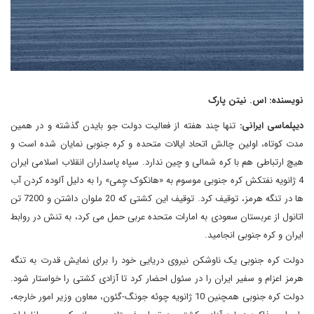
نویسنده: اس. نیتن پارک
دیپلماسی ایرانی:
تنها چند هفته از فعالیت دولت جو بایدن گذشته و در همین
مدت کوتاه، اولین چالش اتحاد ایالات متحده و کره جنوبی نمایان شده است و
هیچ ارتباطی هم با کره شمالی و چین ندارد. سپاه پاسداران انقلاب اسلامی ایران
4 ژانویه نفتکش کره جنوبی موسوم به «هانکوک چِمی» را به دلیل آلوده کردن آب
ها در تنگه هرمز، توقیف کرد. توقیف این کشتی که 20 ملوان داشتن و 7200 تن
اتانول از عربستان سعودی به امارات متحده عربی حمل می کرد، به تنش در روابط
ایران و کره جنوبی انجامید.
دولت کره جنوبی یک ناوشکن نیروی دریایی خود را برای نمایش قدرت به تنگه
هرمز اعزام و سفیر ایران را در سئول احضار کرد تا آزادی کشتی را خواستار شود.
دولت کره جنوبی همچنین 10 ژانویه چوئه جونگ-گئون، معاون وزیر امور خارجه،