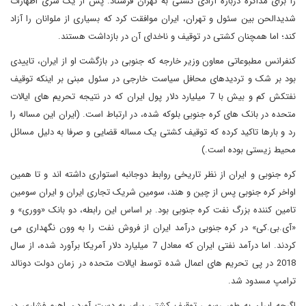
را برای مذاکره درباره آزادی کشتی به تهران فرستاد. پس از یک سری اظهارات
شدیدالحن بین سئول و تهران، ایران موافقت کرد که بسیاری از ملوانان را آزاد
کند؛ اما همچنان کشتی در توقیف و ناخدای آن در بازداشت هستند.
کنفرانس مطبوعاتی معاون وزیر خارجه که جنوبی در بازگشت او از ایران، تاییدی
بود بر شک و تردیدهای محافل سیاست خارجی در سئول مبنی بر اینکه توقیف
نفتکش کم و بیش با 7 میلیارد دلار پول ایران که در نتیجه تحریم های ایالات
متحده در بانک های کره جنوبی بلوکه شده، در ارتباط است. (ایران این مساله را
رد و بارها تاکید کرده که توقیف کشتی یک مساله قضایی و صرفا به دلیل مسائل
محیط زیستی بوده است.)
کره جنوبی و ایران از نظر تاریخی روابط دوجانبه استواری داشته اند و تا همین
اواخر کره جنوبی پس از چین و هند، سومین شریک تجاری ایران و ایران سومین
تامین کننده بزرگ نفت کره جنوبی بود. بر اساس این رابطه، دو بانک «ووری» و
«آی.بی.کی» در کره جنوبی درآمد ایران از فروش نفت را به وون نگهداری می
کردند. اما درآمد نفتی ایران که معادل 7 میلیارد دلار آمریکا برآورد شده، از سال
2018 در پی تحریم های اعمال شده توسط ایالات متحده در زمان دولت دونالد
ترامپ مسدود شد.
اگرچه ایران به طور رسمی توقیف کشتی برای به دست آوردن اهرم فشاری در