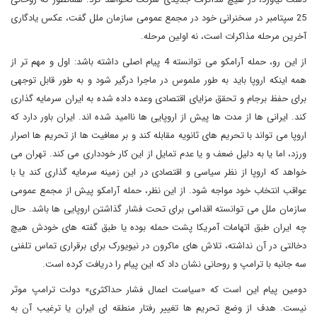
25 سپتامبر در سخنرانی خود در مجمع عمومی سازمان ملل گفت، عکس یادگاری
آخرین مرحله مذاکرات است، نه اولین مرحله.
از این رو، حمله آرامکو می توانسته 4 پیام اصلی داشته باشد: اول و مهم تر از
همه اینکه اروپا باید به طور ملموس در ماجرا درگیر شود و به طور قابل توجهی
برای حفظ برجام و تحقق مزایای اقتصادی وعده داده شده به ایران سرمایه گذاری
کند. ایرانی ها از مدت ها پیش از اروپایی ها ناامید شده اند. ایران باور دارد که
اروپا می تواند با تحریم های ثانویه مقابله کند و بر معافیت ها از تحریم ها اصرار
ورزد، اما یا به دلیل ضعف و یا عدم تمایل از این کار خودداری می کند. تهران می
خواهد که اروپا از نظر سیاسی و اقتصادی در این زمینه سرمایه گذاری کند یا با
عواقب انتخاب خود مواجه شود. از این نظر، حمله آرامکو پیش از مجمع عمومی
سازمان ملل می توانسته اقدامی برای تحت فشار گذاشتن اروپایی ها باشد. حال
چه ایران طبق اتهامات آمریکا پشت حمله بوده یا طبق گفته های خودش هیچ
دخالتی در آن نداشته، تلاش های ماکرون در نیویورک برای برقراری تماس تلفنی
سه جانبه با ترامپ و روحانی نشان داد که این پیام را دریافت کرده است.
دومین پیام این است که «سیاست اعمال فشار حداکثری» دولت ترامپ موثر
نیست. هدف از وضع تحریم ها تغییر رفتار منطقه ای ایران یا ترغیب آن به