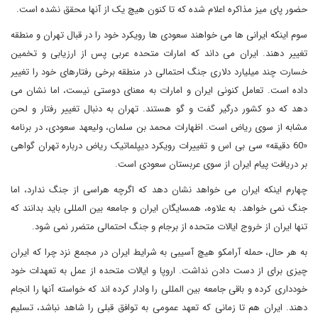
حضور پای میز مذاکره اعلام شده که تا کنون هیچ یک از آنها محقق نشده است.
سوم اینکه ایرانی ها می خواهند سعودی ها رویکرد خود را در قبال تهران و منطقه
تغییر دهند. ایران می داند که امارات متحده عربی پس از ارزیابی و تخمین
خسارت چند میلیارد دلاری جنگ احتمالی در منطقه برخی رفتارهای خود را تغییر
داده است. تعامل کنونی ایران و امارات به معنای دوستی نیست، اما نشان می
دهد که دو کشور درگیر گفت و گو هستند. تهران به دنبال تغییر رفتار و لحن
مشابه از سوی ریاض است. اظهارات محمد بن سلمان، ولیعهد سعودی، در برنامه
«60 دقیقه» سی بی اس و تغییرات رویکرد دیپلماتیک ریاض درباره تهران گواهی
بر دریافت پیام ایران از سوی عربستان سعودی است.
چهارم اینکه ایران می خواهد نشان دهد که اگرچه هراسی از جنگ ندارد، اما
جنگ نمی خواهد. به علاوه، همسایگان ایران و جامعه بین المللی باید بدانند که
تنها ایران از خروج ایالات متحده از برجام و جنگ احتمالی متضرر نمی شود.
به هر حال، حمله آرامکو هیچ آسیبی به شرایط ایران در مجمع نزد چرا که ایران
چیزی برای از دست دادن نداشت. اروپا و ایالات متحده از عمل به تعهدات خود
خودداری کرده و باقی جامعه بین المللی را وادار کرده اند که خواسته آنها را انجام
دهند. ایران هم تا زمانی که تعهد عمومی به توافق قبلی را شاهد نباشد، تسلیم