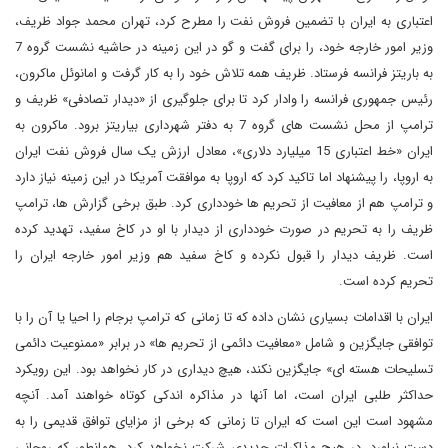
اعتباری به ایران با تضمین فروش نفت را مطرح کرد، تهران محمد جواد ظریف،
وزیر امور خارجه خود، را برای گفت و گو در این زمینه در حاشیه نشست گروه 7
به باریتز فرانسه فرستاد. ظریف همه تلاش خود را به کار گرفت و امانوئل ماکرون،
رئیس جمهوری فرانسه را وادار کرد تا برای جلوگیری از «دیدار تصادفی» ظریف و
ترامپ از محل نشست های گروه 7 به دفتر شهرداری بیاریتز برود. ماکرون به
ایران «خط اعتباری 15 میلیارد دلاری»، معادل ارزش یک سال فروش نفت ایران
به اروپا، را پیشنهاد اما تاکید کرد که اروپا به موافقت آمریکا در این زمینه نیاز دارد
و ترامپ هم از معافیت از تحریم ها خودداری کرد. طبق برخی گزارش ها، ترامپ
ظریف را به تحریم در صورت خودداری از دیدار با او در کاخ سفید، تهدید کرده
است. ظریف دیدار را قبول نکرده و کاخ سفید هم وزیر امور خارجه ایران را
تحریم کرده است.
ایران با اقدامات بسیاری نشان داده که تا زمانی که ترامپ برجام را احیا یا آن را با
توافقی جایگزین و شامل «معافیت دائمی از تحریم ها» در برابر «ممنوعیت دائمی
تسلیحات هسته ای» جایگزین نکند، هیچ دیداری در کار نخواهد بود. این رویکرد
حداکثر طلبی ایران است، اما آنها در مذاکره اندکی کوتاه خواهند آمد. آنچه
مشهود است این است که ایران تا زمانی که برخی از مزایای توافق قدیمی را به
دست نیاورد، در هیچ مذاکرات جدیدی شرکت نخواهد کرد. همانطور که روحانی