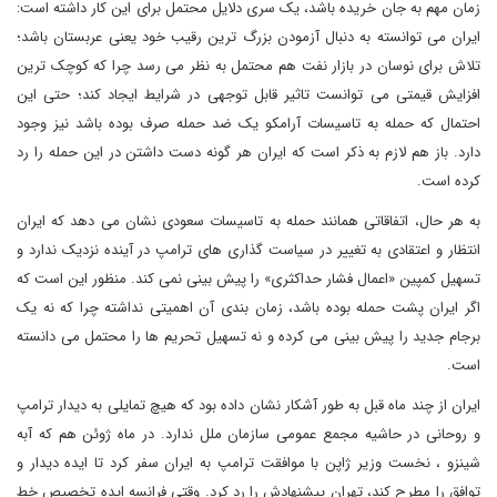
زمان مهم به جان خریده باشد، یک سری دلایل محتمل برای این کار داشته است:
ایران می توانسته به دنبال آزمودن بزرگ ترین رقیب خود یعنی عربستان باشد؛
تلاش برای نوسان در بازار نفت هم محتمل به نظر می رسد چرا که کوچک ترین
افزایش قیمتی می توانست تاثیر قابل توجهی در شرایط ایجاد کند؛ حتی این
احتمال که حمله به تاسیسات آرامکو یک ضد حمله صرف بوده باشد نیز وجود
دارد. باز هم لازم به ذکر است که ایران هر گونه دست داشتن در این حمله را رد
کرده است.
به هر حال، اتفاقاتی همانند حمله به تاسیسات سعودی نشان می دهد که ایران
انتظار و اعتقادی به تغییر در سیاست گذاری های ترامپ در آینده نزدیک ندارد و
تسهیل کمپین «اعمال فشار حداکثری» را پیش بینی نمی کند. منظور این است که
اگر ایران پشت حمله بوده باشد، زمان بندی آن اهمیتی نداشته چرا که نه یک
برجام جدید را پیش بینی می کرده و نه تسهیل تحریم ها را محتمل می دانسته
است.
ایران از چند ماه قبل به طور آشکار نشان داده بود که هیچ تمایلی به دیدار ترامپ
و روحانی در حاشیه مجمع عمومی سازمان ملل ندارد. در ماه ژوئن هم که آبه
شینزو ، نخست وزیر ژاپن با موافقت ترامپ به ایران سفر کرد تا ایده دیدار و
توافق را مطرح کند، تهران پیشنهادش را رد کرد. وقتی فرانسه ایده تخصیص خط