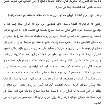
کردند؛ اما اکنون که تحریم های ایالات متحده مانع از این اتفاقی می شود، چنین
تحریم هایی هم اهمیت چندانی ندارد.
چقدر طول می کشد تا ایران به توانایی ساخت سلاح هسته ای دست یابد؟
زمانی که برجام به امضا رسید، باور عمومی این بود که ایران تنها چند ماه با
توانایی انباشت مواد کافی برای ساخت سلاح هسته ای فاصله دارد. با اجرای توافق
هسته ای تخمین بازه زمانی دست یابی ایران به قابلیت ساخت سلاح به بیش از
یک سال افزایش یافت. نقض محدودیت های هسته ای توسط ایران با افزایش
ذخایر اورانیوم با غنای پایین و افزایش سطح غنی سازی، در این بازه زمانی تغییر
شدیدی ایجاد نمی کند، اما به مرور زمان می تواند در این مساله تاثیرگذار باشد.
ایران حتی با در اختیار داشتن مواد کافی برای ساخت بکم، باز هم باید اطلاعات و
مهارت کافی در ساخت تسلیحات هسته ای که فرآیندی پیچیده متشکل از
دستیابی به قابلیت منفجر کردن مواد و جا به جایی یک بمب هسته ایست، دست
یابد. بیشتر کارشناسان معتقدند که ایران فعالیت ها در این زمینه را بیش از یک
دهه پیش متوقف کرده است. اهمیت گام برداشتن ایران در نقض این مفاد از
توافق در این نیست که ایران را به قابلیت ساخت سلاح نزدیک می کند، بلکه در
این است که نابودی توافق درها را به روی ایران برای قدم برداشتن در این راه می
گشاید.