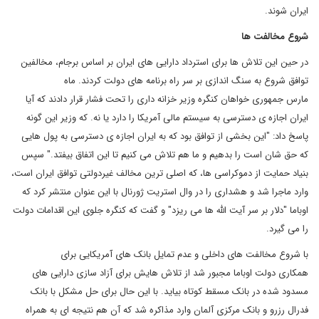
ایران شوند.
شروع مخالفت ها
در حین این تلاش ها برای استرداد دارایی های ایران بر اساس برجام، مخالفین
توافق شروع به سنگ اندازی بر سر راه برنامه های دولت کردند. ماه
مارس جمهوری خواهان کنگره وزیر خزانه داری را تحت فشار قرار دادند که آیا
ایران اجازه ی دسترسی به سیستم مالی آمریکا را دارد یا نه. که وزیر این گونه
پاسخ داد: "این بخشی از توافق بود که به ایران اجازه ی دسترسی به پول هایی
که حق شان است را بدهیم و ما هم تلاش می کنیم تا این اتفاق بیفتد." سپس
بنیاد حمایت از دموکراسی ها، که اصلی ترین مخالف غیردولتی توافق ایران است،
وارد ماجرا شد و هشداری را در وال استریت ژورنال با این عنوان منتشر کرد که
اوباما "دلار بر سر آیت الله ها می ریزد" و گفت که کنگره جلوی این اقدامات دولت
را می گیرد.
با شروع مخالفت های داخلی و عدم تمایل بانک های آمریکایی برای
همکاری دولت اوباما مجبور شد از تلاش هایش برای آزاد سازی دارایی های
مسدود شده در بانک مسقط کوتاه بیاید. با این حال برای حل مشکل با بانک
فدرال رزرو و بانک مرکزی آلمان وارد مذاکره شد که آن هم نتیجه ای به همراه