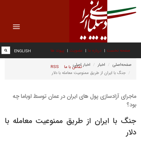
Toggle
vigation
صفحه نخست
درباره ما
عضویت
پیوند ها
ENGLISH
صفحه‌اصلی
اخبار
اخبار اصلی
تماس با ما
RSS
جنگ با ایران از طریق ممنوعیت معامله با دلار
ماجرای آزادسازی پول های ایران در عمان توسط اوباما چه
بود؟
جنگ با ایران از طریق ممنوعیت معامله با
دلار