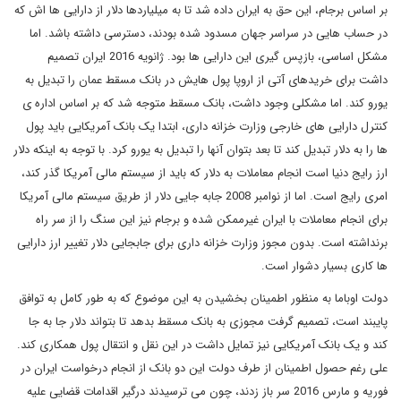
بر اساس برجام، این حق به ایران داده شد تا به میلیاردها دلار از دارایی ها اش که
در حساب هایی در سراسر جهان مسدود شده بودند، دسترسی داشته باشد. اما
مشکل اساسی، بازپس گیری این دارایی ها بود. ژانویه 2016 ایران تصمیم
داشت برای خریدهای آتی از اروپا پول هایش در بانک مسقط عمان را تبدیل به
یورو کند. اما مشکلی وجود داشت، بانک مسقط متوجه شد که بر اساس اداره ی
کنترل دارایی های خارجی وزارت خزانه داری، ابتدا یک بانک آمریکایی باید پول
ها را به دلار تبدیل کند تا بعد بتوان آنها را تبدیل به یورو کرد. با توجه به اینکه دلار
ارز رایج دنیا است انجام معاملات به دلار که باید از سیستم مالی آمریکا گذر کند،
امری رایج است. اما از نوامبر 2008 جابه جایی دلار از طریق سیستم مالی آمریکا
برای انجام معاملات با ایران غیرممکن شده و برجام نیز این سنگ را از سر راه
برنداشته است. بدون مجوز وزارت خزانه داری برای جابجایی دلار تغییر ارز دارایی
ها کاری بسیار دشوار است.
دولت اوباما به منظور اطمینان بخشیدن به این موضوع که به طور کامل به توافق
پایبند است، تصمیم گرفت مجوزی به بانک مسقط بدهد تا بتواند دلار جا به جا
کند و یک بانک آمریکایی نیز تمایل داشت در این نقل و انتقال پول همکاری کند.
علی رغم حصول اطمینان از طرف دولت این دو بانک از انجام درخواست ایران در
فوریه و مارس 2016 سر باز زدند، چون می ترسیدند درگیر اقدامات قضایی علیه