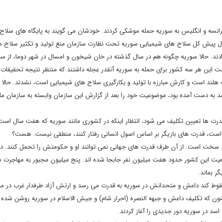
 ۱۳۹۷ آمریکا به همراه فرانسه و انگلیس به سوریه حمله موشکی کردند. خودشان می گویند به پایگاه های سل
سال پیش کل سلاح های شیمیایی سوریه تحت نظارت سازمان منع تولید و تکثیر سلاح ه
دند. حالا سوریه چگونه هم در سال گذشته در خان شیخون و امسال در شهر دوما، از سل
ست این هر سه کشور برای حمله به سوریه آنقدر عجله داشتند که منتظر نتیجه تحقیقات 
رش در لاهه هلند است و کارش مبارزه با تولید و بکارگیری سلاح های شیمیایی است، نشدند. حالا
د به دست آمده بود، موضوعیت خود را بعد از گزارش این سازمان وابسته به سازمان م
درت ها تعیین تکلیف می شود، انتظار اینکه در کشوری مانند سوریه که هفت سال است
 است، قدرت های بازیگر بر اساس اصول انسانی رفتار کنند، منطقی نیست. هست؟
سد سخت است. از آن طرف قدرت های جهانی نمی توانند او و حکومتش را تحمل کنند. در
رتکب شده اند؟ ازحدود ۱۸ میلیون نفر جمعیت این کشور حدود هفت میلیون نفر جابجا شده اند. پنج میلیون مجبور به مهاجر
سقوط کند داعش و متحدانش در سوریه به قدرت می رسد و ارتش آزاد طرفدار غرب در م
کنون که تکلیف داعش و جبهه النصره (احرار شام) و جیش الاسلام در سوریه روشن شده 
د در سوریه دور جدیدی را آغاز کردند.