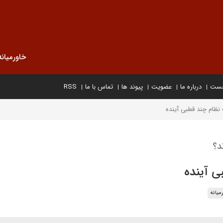
خاورمیانه
خست
درباره ما
عضویت
پیوند ها
تماس با ما
RSS
نظام چند قطبی آینده
د؟
ی آینده
میانه