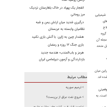
انفجار یک پهپاد در خاک بلغارستان نزدیک
مرز رومانی
اح شیمیایی
ای
درگیری شدید میان ارتش یمن و شبه
اح
نظامیان وابسته به عربستان
گروه
هشدار چین به ژاپن: با آتش بازی نکنید
 عجله آن
بازی جنگ ۱۲ روزه و رمضان
لل متحد
هرمز و باب‌المندب؛ هندسه جدید
بازدارندگی و آزمون دیپلماسی ایران
این میان
مطالب مرتبط
ت شده اند.
ترمیم سوریه
وقعیتی
است، به
خروج نفت عراق از بن‌بست؟
احمد الشرع در کشورهای حاشیه خلیج