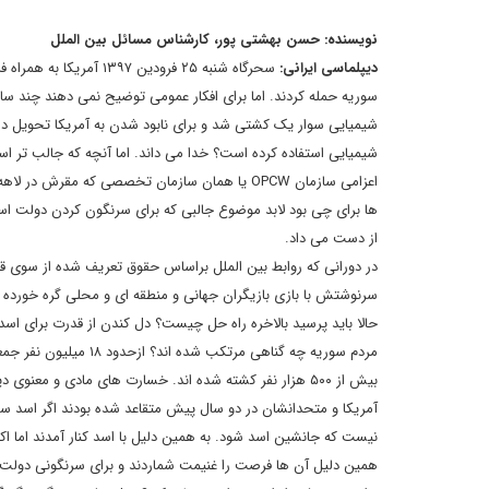
نویسنده: حسن بهشتی پور، کارشناس مسائل بین الملل
دیپلماسی ایرانی:
سحرگاه شنبه ۲۵ فرودین
سوریه حمله کردند. اما برای افکار عمومی توضیح نمی دهند چند 
شیمیایی سوار یک کشتی شد و برای نابود شدن به آمریکا تحویل دا
شیمیایی استفاده کرده است؟ خدا می داند. اما آنچه که جالب تر ا
اعزامی سازمان OPCW یا همان سازمان تخصصی که مق
ها برای چی بود لابد موضوع جالبی که برای سرنگون کردن دولت اس
از دست می داد.
در دورانی که روابط بین الملل براساس حقوق تعریف شده از سوی ق
سرنوشتش با بازی بازیگران جهانی و منطقه ای و محلی گره خورده
حالا باید پرسید بالاخره راه حل چیست؟ دل کندن از قدرت برای ا
مردم سوریه چه گناهی م
بیش از ۵۰۰ هزار نفر کشته شده اند. خسارت های مادی و معنوی دیگر بماند.
آمریکا و متحدانشان در دو سال پیش متقاعد شده بودند اگر اسد 
نیست که جانشین اسد شود. به همین دلیل با اسد کنار آمدند اما ا
همین دلیل آن ها فرصت را غنیمت شماردند و برای سرنگونی دولت اس