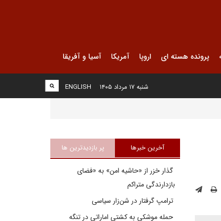
پرونده هسته ای
اروپا
آمریکا
آسیا و آفریقا
شنبه ۱۷ مرداد ۱۴۰۵
ENGLISH
آخرین خبرها
پر بازدیدترین ها
گذار خزر از «حاشیه امن» به «فضای
بازدارندگی متراکم
ترامپ گرفتار در شن‌زار سیاسی
حمله موشکی به کشتی اماراتی در تنگه