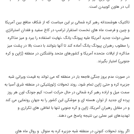
آب در هاون کوبیدن است.
تاکتیک هوشمندانه رهبر کره شمالی بر این مبناست که از شکاف منافع بین آمریکا
و چین و فرصت ماه های نخست استقرار ترامپ در کاخ سفید و فقدان استراتژی
عملی دولت جدید آمریکا علیه پیونگ یانگ ،نهایت استفاده را ببرد و میز مذاکره
را مطلوب رهبران پیونگ یانگ آماده کند تا آنها بتوانند با دست بالا در پشت میز
مذاکره از ایالات متحده آمریکا و کشورهای متحد واشنگتن در منطقه (ژاپن و کره
جنوبی) امتیاز بگیرند.
در صورت عدم بروز جنگی فاجعه بار در منطقه که می تواند به قیمت ویرانی شبه
جزیره کره و حتی ژاپن تمام شود، روند تحولات ژئوپلتیکی در منطقه شرق آسیا به
سمت میل و اراده رهبر کره شمالی در حال حرکت است؛ کیم جونگ اون هر روز
پرده ای جدید از توان هسته ای و موشکی این کشور را به جهان رونمایی می کند
و در مقابل رهبران آمریکا، ژاپن و کره جنوبی تنها با لفاظی های تکراری و
تهدیدهای غیر عملی بی نتیجه پاسخ می دهند.
اگر روند تحولات کنونی در منطقه شبه جزیره کره به منوال و روال ماه های