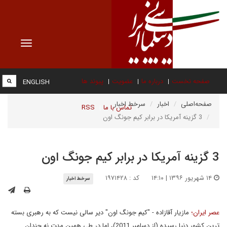
Toggle
vigation
صفحه نخست
درباره ما
عضویت
پیوند ها
ENGLISH
صفحه‌اصلی
اخبار
سرخط اخبار
تماس با ما
RSS
3 گزینه آمریکا در برابر کیم جونگ اون
3 گزینه آمریکا در برابر کیم جونگ اون
۱۴ شهریور ۱۳۹۶ | ۱۴:۱۰
کد : ۱۹۷۱۴۲۸
سرخط اخبار
عصر ایران؛
مازیار آقازاده - "کیم جونگ اون" دیر سالی نیست که به رهبری بسته
ترین کشور دنیا رسیده (از دسامبر 2011)، اما در طی همین مدت نه چندان