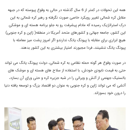
همه این تحولات در کمتر از 6 سال گذشته در حالی به وقوع پیوسته که در جبهه
مقابل کره شمالی تغییر رویکرد خاصی صورت نگرفته و رهبر کره شمالی به این
درک استراتژیک رسیده که مادام پیشرفت رو به جلو برنامه هسته ای و موشکی
این کشور، جامعه جهانی و کشورهای متحد آمریکا در منطقه( ژاپن و کره جنوبی)
هیچ ابزاری برای مقابله با پیونگ یانگ ندارندو اگر امروز پشت میز معامله با
پیونگ یانگ ننشینند، فردا مجبورند امتیاز بیشتری به این کشور بدهند.
در صورت وقوع هر گونه حمله نظامی به کره شمالی، دولت پیونگ یانگ می تواند
حتی به قیمت نابودی خودش، با استفاده از سلاح های هسته ای و موشک های
بالستیک جهنمی از آتش و ویرانی را در شبه جزیره کره و حتی ورای آن بسازد،
آتشی که می تواند ژاپن و کره جنوبی به عنوان دو اقتصاد بزرگ و توسعه یافته دنیا
را درون خود بسوزاند.