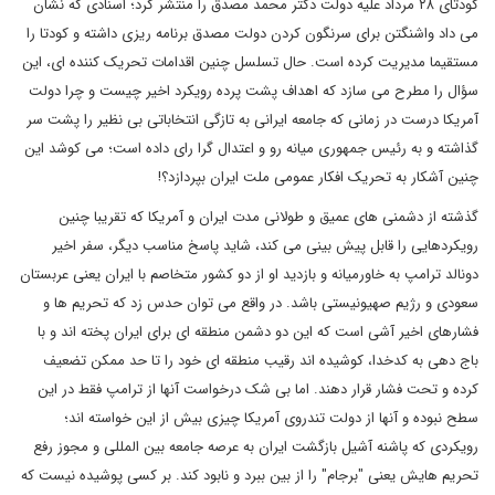
کودتای ۲۸ مرداد علیه دولت دکتر محمد مصدق را منتشر کرد؛ اسنادی که نشان
می داد واشنگتن برای سرنگون کردن دولت مصدق برنامه ریزی داشته و کودتا را
مستقیما مدیریت کرده است. حال تسلسل چنین اقدامات تحریک کننده ای، این
سؤال را مطرح می سازد که اهداف پشت پرده رویکرد اخیر چیست و چرا دولت
آمریکا درست در زمانی که جامعه ایرانی به تازگی انتخاباتی بی نظیر را پشت سر
گذاشته و به رئیس جمهوری میانه رو و اعتدال گرا رای داده است؛ می کوشد این
چنین آشکار به تحریک افکار عمومی ملت ایران بپردازد؟!
گذشته از دشمنی های عمیق و طولانی مدت ایران و آمریکا که تقریبا چنین
رویکردهایی را قابل پیش بینی می کند، شاید پاسخ مناسب دیگر، سفر اخیر
دونالد ترامپ به خاورمیانه و بازدید او از دو کشور متخاصم با ایران یعنی عربستان
سعودی و رژیم صهیونیستی باشد. در واقع می توان حدس زد که تحریم ها و
فشارهای اخیر آشی است که این دو دشمن منطقه ای برای ایران پخته اند و با
باج دهی به کدخدا، کوشیده اند رقیب منطقه ای خود را تا حد ممکن تضعیف
کرده و تحت فشار قرار دهند. اما بی شک درخواست آنها از ترامپ فقط در این
سطح نبوده و آنها از دولت تندروی آمریکا چیزی بیش از این خواسته اند؛
رویکردی که پاشنه آشیل بازگشت ایران به عرصه جامعه بین المللی و مجوز رفع
تحریم هایش یعنی "برجام" را از بین ببرد و نابود کند. بر کسی پوشیده نیست که