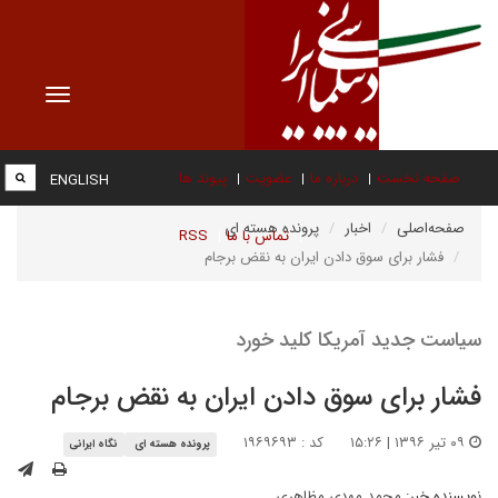
Toggle
vigation
صفحه نخست
درباره ما
عضویت
پیوند ها
ENGLISH
صفحه‌اصلی
اخبار
پرونده هسته ای
تماس با ما
RSS
فشار برای سوق دادن ایران به نقض برجام
سیاست جدید آمریکا کلید خورد
فشار برای سوق دادن ایران به نقض برجام
۰۹ تیر ۱۳۹۶ | ۱۵:۲۶
کد : ۱۹۶۹۶۹۳
پرونده هسته ای
نگاه ایرانی
نویسنده خبر:
محمد مهدی مظاهری