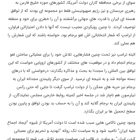
سوای از برخی محافظه کاران دولت آمریکا، کشورهای حوزه خلیج فارس به
رهبری عربستان و نیز رژیم صهیونیستی فقط دو مجموعه ای بودند که از توافق
هسته ای ایران با قدرت های جهانی برآشفتند و آن را خطری برای خود و منطقه
توصیف کردند. با چنین رویکردی عجیب نیست که آنها با دادن امتیازاتی فراوان،
از ترامپ که شعار انتخاباتی اش لغو برجام بود، خواسته باشند که این شعارش را
هم عملی کند.
البته ترامپ نیز تحت چنین فشارهایی، تلاش خود را برای عملیاتی ساختن لغو
برجام انجام داد و در موقعیت های مختلف از کشورهای اروپایی خواست که این
توافق بین المللی را مجددا به بحث و مذاکره بگذارند؛ درخواستی که با درهای
بسته مواجه شد و به نتیجه ای نرسید. از سوی دیگر پایبندی مجدانه ایران به
برجام نیز حربه های ممکن را از دولت ترامپ گرفت تا جایی که حتی رکس
تیلرسون هم ناچار شد در جلسه اخیر کمیته روابط خارجی مجلس نمایندگان، از
پایبندی ایران به برجام گلایه کند و آن را به حساب بد بودن توافق و پایین بودن
سطح تحمیل ها بر ایران بگذارد.
وجود چنین ناکامی هایی سبب شده است تا دولت آمریکا از شیوه "ایجاد اجماع
علیه ایران" ناامید شود و به سیاست تک روانه "تهدید و تحریم برای عصبانی
کردن ایران" رو بیاورد. در قالب این سیاست جدید تلاش می شود تا مجموعه ای