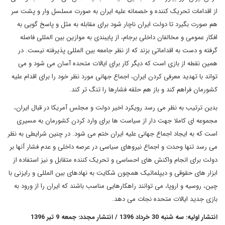
از اقدامات تحریک کننده و خصمانه علیه ایران به صورت مسلسل وار و پشت سر
هم صورت بگیرد تا دولت ایران ناچار شود برای مقابله به مثل و پاسخ گویی به
افکار عمومی و مخالفان داخلی برجام، از پایبندی به موازین بین المللی فاصله
گرفته و دست به اقداماتی بزند که از نظر جامعه بین المللی پذیرفته نیست. در
همین نقطه از بازی است که دیگر کار برای ایالات متحده آسان می شود و می
تواند با تهدید معرفی کردن ایران، اجماع جهانی مورد نظر خود را برای اقدام علیه
کشورمان فراهم کند و باز هم حلقه فشارها را تنگ تر کند.
بدین ترتیب به نظر می رسد رویکرد اخیر دولت و مجلس آمریکا در قبال ایران،
مجموعه ای کاملا جهت دار از سیاست ها برای وارد کردن کشورمان به مسیری
است که به ایجاد اجماع جهانی علیه ایران ختم می شود. در چنین شرایطی به نظر
می رسد تنها وحدت و اجماع نیروهای سیاسی در عرصه داخلی و عدم فشار آنها بر
دولت برای انجام واکنش های احساسی و تحریک کننده متقابل و نیز استفاده از
ابزار های حقوقی و دیپلماتیک همچون شکایت به نهادهای بین المللی و رایزنی با
چین، روسیه و اروپا، می توانند راهکارهایی مناسب باشند که ایران را از ورود به
بازی جدید ایالات متحده نجات می دهد.
انتشار اولیه: سه شنبه 30 خرداد 1396 / انتشار مجدد: جمعه 9 تیر 1396