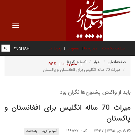
Toggle
vigation
صفحه نخست
درباره ما
عضویت
پیوند ها
ENGLISH
صفحه‌اصلی
اخبار
آسیا و آفریقا
تماس با ما
RSS
میراث 70 ساله انگلیس برای افغانستان و پاکستان
باید از واکنش پشتون‌ها نگران بود
میراث 70 ساله انگلیس برای افغانستان و
پاکستان
۱۹ دی ۱۳۹۵ | ۱۳:۳۷
کد : ۱۹۶۵۷۷۱
آسیا و آفریقا
یادداشت