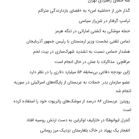
سه خطای راهبردی تهران
گذار خزر از «حاشیه امن» به «فضای بازدارندگی متراکم
ترامپ گرفتار در شن‌زار سیاسی
حمله موشکی به کشتی اماراتی در تنگه هرمز
تماس تلفنی نخست وزیر ارمنستان با رئیس جمهور آذربایجان
هشدار حماس نسبت به تشدید شهرک‌سازی در بیت‌ لحم
عراقچی: مذاکرات با عمان در حال انجام است
ژاپن بودجه دفاعی بی‌سابقه ۵۶ میلیارد دلاری را در نظر دارد
عضو سازمان بدر: حملات به عربستان از پایگاه‌های اسرائیلی در سوریه
انجام شد
رویترز: عربستان ۸۶ درصد از موشک‌های پاتریوت خود را استفاده کرده
است
کنترل ایوانوفکا در خارکیف اوکراین به دست ارتش روسیه افتاد
انفجار یک پهپاد در خاک بلغارستان نزدیک مرز رومانی