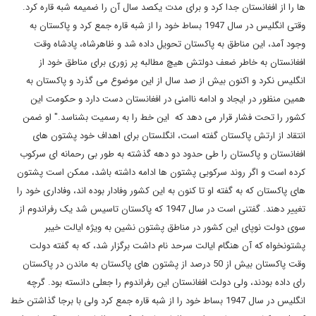
ها را از افغانستان جدا کرد و برای مدت یکصد سال آن را ضمیمه شبه قاره کرد.
وقتی انگلیس در سال 1947 بساط خود را از شبه قاره جمع کرد و پاکستان به
وجود آمد، این مناطق به پاکستان تحویل داده شد و ظاهرشاه، پادشاه وقت
افغانستان به خاطر ضعف دولتش هیچ مطالبه پر زوری برای مناطق خود از
انگلیس نکرد و اکنون بیش از صد سال از این موضوع می گذرد و پاکستان به
همین منظور در ایجاد و ادامه ناامنی در افغانستان دست دارد و حکومت این
کشور را تحت فشار قرار می دهد که این خط را به رسمیت بشناسد." او ضمن
انتقاد از ارتش پاکستان گفته است، انگلستان برای اهداف خود پشتون های
افغانستان و پاکستان را طی حدود دو دهه گذشته به طور بی رحمانه ای سرکوب
کرده است و اگر روند سرکوبی پشتون ها ادامه داشته باشد، ممکن است پشتون
های پاکستان که به گفته او تا کنون به این کشور وفادار بوده اند، وفاداری خود را
تغییر دهند. گفتنی است در سال 1947 که پاکستان تاسیس شد یک رفراندوم از
سوی دولت نوپای این کشور در مناطق پشتون نشین به ویژه ایالت خیبر
پشتونخواه که آن هنگام ایالت سرحد نام داشت برگزار شد، که به گفته دولت
وقت پاکستان بیش از 50 درصد از پشتون های پاکستان به ماندن در پاکستان
رای داده بودند، ولی دولت افغانستان این رفراندوم را جعلی دانسته بود. گرچه
انگلیس در سال 1947 بساط خود را از شبه قاره جمع کرد ولی با برجا گذاشتن خط