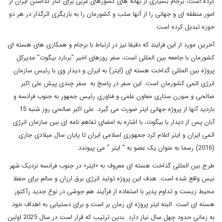
کرده است، برجام بسیاری از بهانه های کشورهای غربی برای کنار گذاشتن ایران از
امور منطقه ای و جهانی را از آنها سلب و کشورمان را به بازیگری اثرگذار در هر دو
حوزه تبدیل کرده است.
آخرین مورد از این فرایند که دقیقا نیز در ارتباط با برجام و همکاری های هسته ای
کشورمان با جامعه بین المللی است، سفر روزهای اخیر "برنارد بیگوت" مدیرکل
پروژه بین المللی گداخت هسته ای (ایتر) به ایران و دیدار وی با رئیس سازمان
انرژی اتمی کشورمان است. این سفر در پاسخ به سفر چندی پیش علی اکبر
صالحی و سورن ستاری معاون علمی و فناوری رئیس جمهور به جنوب فرانسه و
بازدید آنها از پروژه جهانی ایتر صورت می گیرد. علی اکبر صالحی روز شنبه 15
آبان پس از دیدار با بیگوت، با اشاره به امضای تفاهم نامه ای بین سازمان انرژی
اتمی ایران و ایتر اعلام کرد جمهوری اسلامی ایران تا پایان سال میلادی جاری
(2016) رسما به عنوان یک عضو به " ایتر " می پیوندد.
طرح بین المللی گداخت هسته ای معروف به «ایتر» در جنوب فرانسه نزدیک شهر
نیس واقع شده است. هدف این پروژه تولید انرژی برق ارزان و سالم برای حفظ
محیط زیست و تداوم پذیر با استفاده از فرآیند هم جوشی در نوع جدید رآکتور
هسته ای است. البته ایتر پروژه ای زمان بر است و برای دستیابی به اهداف خود
به زمانی حدود چهل سال نیاز دارد. بدین ترتیب که قرار است در سال 2025 اولین