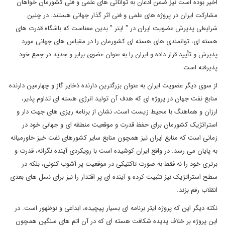
اخیر بوده است نیز ضمن اذعان به توانائی های علمی و فنی کشورمان خواهان
مشارکت ایران در پروژه های علمی و فنی اثر گذار جهانی هستند. در چنین
شرایطی پذیرش عضویت ایران در " ایتر " بدین معناست که باشگاه قدرت های
هسته ای، توانمندی های هسته ای کشورمان را در مقیاس های جهانی مورد
پذیرش و تأیید قرار داده و ایران را به عنوان عضوی برابر و جدید در جمع خود
پذیرفته است.
از سوی دیگر عضویت ایران به عنوان بزرگترین دارنده ذخایر گاز و چهارمین دارنده
منابع نفت جهان در پروژه ای که هدف آن تولید انرژی هسته ای تداوم پذیر،
ارزان و هماهنگ با محیط زیست است، نشان از برنامه ریزی های جهت دار و
استراتژیک کشورمان برای حفظ قدرت و موقعیت منطقه ای و جهانی خود در
زمانی است که منابع ایران نیز همچون منابع سایر کشورهای نفت خیز خاورمیانه
به پایان می رسد. در واقع ایران کوشیده است با رویکردی آینده نگرانه، قدرت و
برتری خود را نه فقط به صورت تاکتیکی در موقعیت پر آشوب کنونی، بلکه در
سطح استراتژیک نیز تثبیت کرده و آینده ای پر اقتدار را نیز برای نسل های بعدی
انقلاب رقم بزند.
نکته دیگر این که پروژه ایتر برنامه ای بسیار پیچیده، ابداعی و نوظهور است. در
این پروژه بر خلاف پدیده شکافت هسته ای که در آن اتم های سنگین همچون