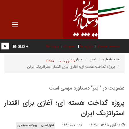
Toggle
vigation
صفحه نخست
درباره ما
عضویت
پیوند ها
ENGLISH
صفحه‌اصلی
اخبار
اخبار اصلی
تماس با ما
RSS
پروژه گداخت هسته ای؛ آغازی برای اقتدار استراتژیک ایران
عضویت در "ایتر" دستاورد مهمی است
پروژه گداخت هسته ای؛ آغازی برای اقتدار
استراتژیک ایران
۱۸ آبان ۱۳۹۵ | ۱۹:۳۰
کد : ۱۹۶۴۵۰۷
اخبار اصلی
پرونده هسته ای