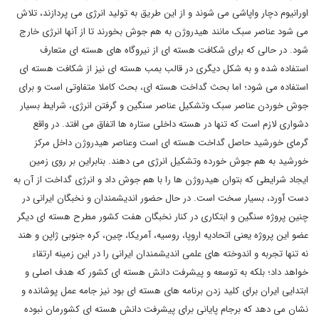
اورانیوم دچار واپاشی می شوند و از این طریق به تولید انرژی می پردازند، تلاش
می شود عناصر سبک مانند هیدروژن به هم جوش بخورند تا از آنها انرژی خارج
شود. در حالی که برای شکافت هسته ای از نیروگاه های هسته ای متعارف
استفاده شده و به شکل دیگری در قالب بمب هسته ای نیز از شکافت هسته ای
استفاده می شود؛ اما بحث گداخت هسته ای، بحث کاملا متفاوتی است و برای
جوش خوردن عناصر سبک وتشکیل عناصر سنگین و گرفتن انرژی، شرایط بسیار
دشواری لازم است که تنها در هسته داخلی ستاره ها اتفاق می افتد. در واقع
گرمای خورشید حاصل گداخت هسته ای است وعناصر هیدروژن داخل مرکز
خورشید به هم جوش خورده وتشکیل انرژی می دهند. بنابراین بر روی زمین
ایجاد شرایطی که بتوان هیدروژن ها را با هم جوش داد و انرژی گداخت از آن به
دست آورد، بسیار سخت است. در حال حضور اندیشمندان و نخبگان ایرانی در
چنین پروژه سنگین و ابتکاری در کنار نخبگان هفت کشور مطرح هسته ای دیگر
عضو این پروژه یعنی اتحادیه اروپا، روسیه، آمریکا، چین، کره جنوبی ژاپن و هند
نه تنها تجربه و اندوخته های علمی اندیشمندان ایرانی را در این زمینه ارتقاء
خواهد داد؛ بلکه به توسعه و پیشرفت دانش هسته ای کشور که هدف اصلی و
ابتدایی ایران برای کلید زدن برنامه های هسته ای بود نیز جامه عمل پوشانده و
نشان می دهد که برجام پایانی برای پیشرفت دانش هسته ای کشورمان نبوده