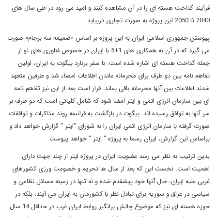
فرآیند گداخت هسته ای را در آن مشاهده کنند و امید می رود در طی سال های
2040 تا 2050 این پروژه به صورت تجاری دربیاید.
پیوستن جمهوری اسلامی ایران به این پروژه بر اساس «ضمیمه سه برجام» صورت
می گیرد که در آن به همکاری های 1+5 با ایران در خصوص فناوری های نو از
جمله گداخت هسته ای اشاره شده است. با سفر برنارد بیگوت به ایران، اولین
تفاهم نامه بین دو طرف برای محرمانه ماندن اطلاعات امضاء شد و طرفین متعهد
شدند اطلاعات بین آنها محرمانه باقی بماند. قرار است بعد از این نیز تفاهم نامه
ای بین سازمان انرژی اتمی و ایتر امضا شود که شامل کلیاتی است که دو طرف بر
سر آنها به توافق رسیده اند. بیگوت در بازگشت به فرانسه روند مذاکرات و توافقات
صورت گرفته با سازمان انرژی اتمی ایران را به شورای "ایتر " گزارش خواهد داد و
براساس این گزارش، ایران رسما به پروژه " ایتر " خواهد پیوست.
بدین ترتیب به نظر می رسد عضویت ایران در پروژه ایتر از چند جهت دارای
اهمیت است. نخست این که بعد از سال ها تحریم و خصومت ورزی کشورهای
غربی علیه ایران، حال آنها خود پیشقدم شده و نه تنها در زمینه مسائل نظامی و
سیاسی در عراق و سوریه برای تبادل نظر با کشورمان به ایران می آیند؛ بلکه در
حوزه هسته ای نیز که موضوع چالش برانگیز روابط ایران غرب در حداقل 14 سال