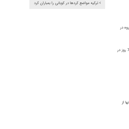
ترکیه مواضع کردها در کوبانی را بمباران کرد
سارت این گروه در
عبدالفتاح سیسی رئیس جمهور مصر در واکنش به این فیلم، وعده انتقام داد. او همچنین به دنبال انتشار این فیلم و تایید کشته شدن 21 مسیحی مصری، 7 روز در
ا از