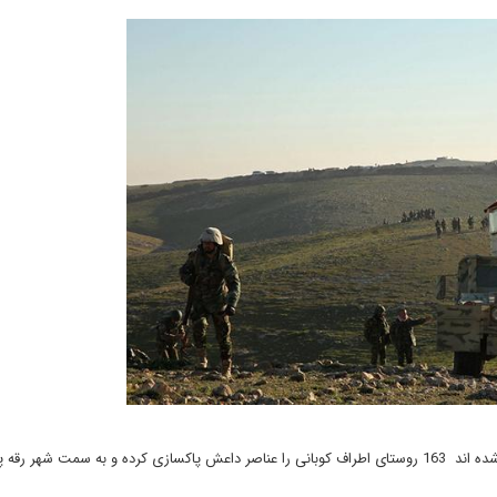
نیروهای کرد در هفته های گذشته و پس از آزادسازی کوبانی موفق شده اند 163 روستای اطراف کوبانی را عناصر داعش پاکسازی کرده و به سمت ش