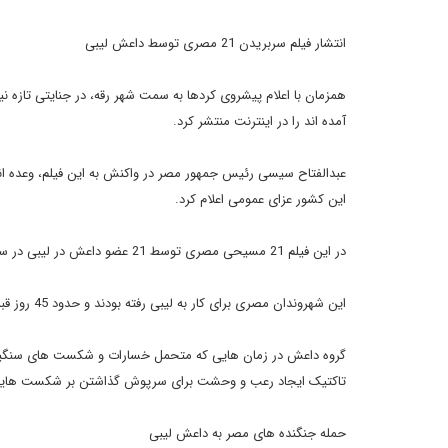
انتشار فیلم سربریدن 21 مصری توسط داعش لیبی
آمده اند را در اینترنت منتشر کرد.
این کشور عزای عمومی اعلام کرد.
در این فیلم 21 مسیحی مصری توسط 21 عضو داعش در لیبی در ساحل دریای مدیترانه سربریده می شوند.
این شهروندان مصری برای کار به لیبی رفته بودند و حدود 45 روز قبل به دست داعش دزدیده شدند. داعش هم اکنون کنترل 7 شهر لیبی را در دست دارد.
گروه داعش در زمان هایی که متحمل خسارات و شکست های سنگین در
تاکتیک ایجاد رعب و وحشت برای سرپوش گذاشتن بر شکست هایش
حمله جنگنده های مصر به داعش لیبی