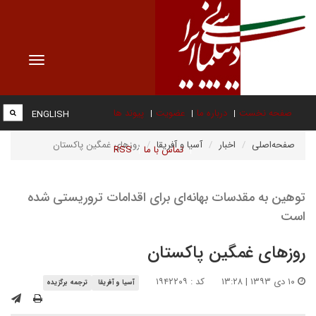
Toggle
vigation
صفحه نخست
درباره ما
عضویت
پیوند ها
ENGLISH
صفحه‌اصلی
اخبار
آسیا و آفریقا
روزهای غمگین پاکستان
تماس با ما
RSS
توهین به مقدسات بهانه‌ای برای اقدامات تروریستی شده
است
روزهای غمگین پاکستان
۱۰ دی ۱۳۹۳ | ۱۳:۲۸
کد : ۱۹۴۲۲۰۹
آسیا و آفریقا
ترجمه برگزیده