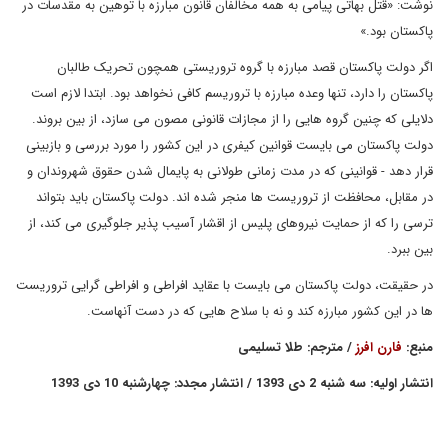
نوشت: «قتل بهاتی پیامی به همه مخالفان قانون مبارزه با توهین به مقدسات در
پاکستان بود.»
اگر دولت پاکستان قصد مبارزه با گروه تروریستی همچون تحریک طالبان
پاکستان را دارد، تنها وعده مبارزه با تروریسم کافی نخواهد بود. ابتدا لازم است
دلایلی که چنین گروه هایی را از مجازات قانونی مصون می سازد، از بین بروند.
دولت پاکستان می بایست قوانین کیفری در این کشور را مورد بررسی و بازبینی
قرار دهد - قوانینی که در مدت زمانی طولانی به پایمال شدن حقوق شهروندان و
در مقابل، محافظت از تروریست ها منجر شده اند. دولت پاکستان باید بتواند
ترسی را که از حمایت نیروهای پلیس از اقشار آسیب پذیر جلوگیری می کند، از
بین ببرد.
در حقیقت، دولت پاکستان می بایست با عقاید افراطی و افراطی گرایی تروریست
ها در این کشور مبارزه کند و نه با سلاح هایی که در دست آنهاست.
منبع:
فارن افرز
/ مترجم: طلا تسلیمی
انتشار اولیه: سه شنبه 2 دی 1393 / انتشار مجدد: چهارشنبه 10 دی 1393