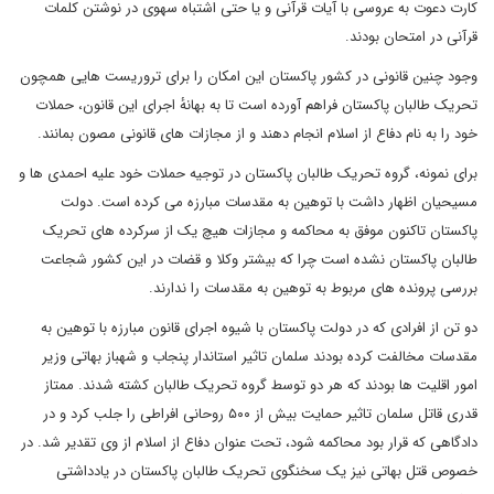
کارت دعوت به عروسی با آیات قرآنی و یا حتی اشتباه سهوی در نوشتن کلمات
قرآنی در امتحان بودند.
وجود چنین قانونی در کشور پاکستان این امکان را برای تروریست هایی همچون
تحریک طالبان پاکستان فراهم آورده است تا به بهانهٔ اجرای این قانون، حملات
خود را به نام دفاع از اسلام انجام دهند و از مجازات های قانونی مصون بمانند.
برای نمونه، گروه تحریک طالبان پاکستان در توجیه حملات خود علیه احمدی ها و
مسیحیان اظهار داشت با توهین به مقدسات مبارزه می کرده است. دولت
پاکستان تاکنون موفق به محاکمه و مجازات هیچ یک از سرکرده های تحریک
طالبان پاکستان نشده است چرا که بیشتر وکلا و قضات در این کشور شجاعت
بررسی پرونده های مربوط به توهین به مقدسات را ندارند.
دو تن از افرادی که در دولت پاکستان با شیوه اجرای قانون مبارزه با توهین به
مقدسات مخالفت کرده بودند سلمان تاثیر استاندار پنجاب و شهباز بهاتی وزیر
امور اقلیت ها بودند که هر دو توسط گروه تحریک طالبان کشته شدند. ممتاز
قدری قاتل سلمان تاثیر حمایت بیش از ۵۰۰ روحانی افراطی را جلب کرد و در
دادگاهی که قرار بود محاکمه شود، تحت عنوان دفاع از اسلام از وی تقدیر شد. در
خصوص قتل بهاتی نیز یک سخنگوی تحریک طالبان پاکستان در یادداشتی