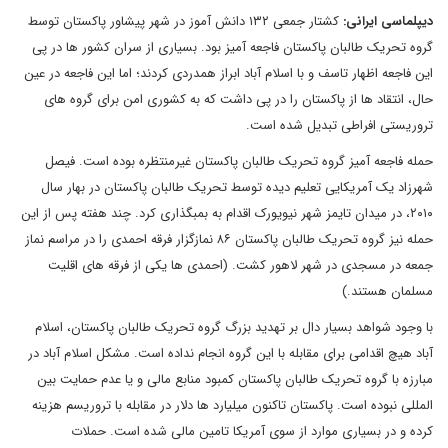
دیپلماسی ایرانی:
کشتار جمعی ۱۳۲ دانش آموز در شهر پیشاور پاکستان توسط
گروه تحریک طالبان پاکستان فاجعه آمیز بود. بسیاری از سران کشور ها در پی
این فاجعه اظهار تاسف و با اسلام آباد ابراز همدردی کردند؛ اما این فاجعه در عین
حال، انتقاد ها از پاکستان را در پی داشت که به کشوری امن برای گروه های
تروریستی افراطی تبدیل شده است.
حمله فاجعه آمیز گروه تحریک طالبان پاکستان غیرمنتظره بوده است. فیصل
شهرزاد یک آمریکایی تعلیم دیده توسط تحریک طالبان پاکستان در بهار سال
۲۰۱۰، در میدان تایمز شهر نیویورک اقدام به بمبگذاری کرد. چند هفته پس از این
حمله نیز گروه تحریک طالبان پاکستان ۸۶ نمازگزار فرقه احمدی را در مراسم نماز
جمعه در مسجدی در شهر لاهور کشت. (احمدی ها یکی از فرقه های اقلیت
مسلمان هستند.)
با وجود شواهد بسیار دال بر تهدید بزرگ گروه تحریک طالبان پاکستان، اسلام
آباد هیچ اقدامی برای مقابله با این گروه انجام نداده است. مشکل اسلام آباد در
مبارزه با گروه تحریک طالبان پاکستان کمبود منابع مالی و یا عدم حمایت بین
المللی نبوده است. پاکستان تاکنون میلیارد ها دلار در مقابله با تروریسم هزینه
کرده و در بسیاری موارد از سوی آمریکا تامین مالی شده است. حملات