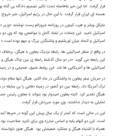
قرار گرفت. اما این خبر بلافاصله تحت تاثیر تصمیم دادگاه بی گنا
هسته ای ایران قرار گرفت. با این حال در رژیم اسرائیل، خبر خروج
مایکل ویلنر و هرب کینون در روزنامه جروزالم پست نوشتند «وزیر 
اسرائیل نامید. این جملات در تضاد کامل با مواضعی بود که وی دو
اسرائیل و اتحاد میان اورشلیم و واشنگتن بزرگ و مهم بوده است.»
در واقع از منظر اسرائیلی ها، رابطه نزدیک یعلون با هیگل، برخلاف
این رابطه می گوید: «در دو سال گذشته رابطه ی بین چاک هیگل و م
اسرائیلی ها و آمریکایی ها شد. این روابط عمیق، صمیمی و در زمی
در جریان سفر یعلون به واشنگتن در ماه اکتبر، هیگل تنها مقام دولت ا
ترک آمریکا داد، رابطه بین دو کشور در زمینه دفاعی را بی سابقه 
هیگل تقدیر کرد. البته یعلون امیدوار بود بتواند با معاون رئیس ج
تمایلی به دیدار نداشتند، وی مورد سرزنش قرار گرفت.
این در حالی است که کمتر از یک سال پیش این گونه در خبرها آمد
است. این دو اتهام پایه و اساس مبارزه وی برای تایید صلاحیت ب
همراه با اشتباه هیگل و عملکرد ضعیفش بود. هیگل هنوز نتوانسته از