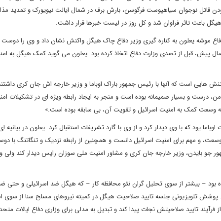
ه بودن قاتل نوجوان سیاهپوست فرگوسن، بارش برف در شمال ایالت نیویورک و تمدید مذا
 هیگل باعث تاثر فراوان شد و کل روز در لیست خبرها قرار داشت.
دفاع موشه یعلون به کناره گیری وزیر دفاع چاک هیگل واکنش نشان داد و وی را دوست
 سال پیش، قبل از تصدی وزارت دفاع اتخاذ کرده بود. یعلون می گوید کمک هیگل به امن
 تنش هایی است که آنها با رئیس جمهور باراک اوباما و وزیر خارجه اش جان کری داشتند
ن، درست و بسیار صمیمانه بوده است و منجر به ایجاد رابطه ویژه ای در تشکیلات امن
نه وسعت کمک به امنیت اسرائیل و تقویت آن، بی سابقه بوده است.»
وباما یود که با وی دیدار کرد و از وی با گارد تشریفات استقبال کرد. یعلون در بیانیه ای 
در وسعت، و مهم برای امنیت اسرائیل دانست و همچنین از رابطه نزدیک و تنگاتنگ با 
مهور جو بایدن، وزیر خارجه جان کری و مشاور امنیت ملی سوزان رایس دیدار کند ولی وق
ه بود – بیشتر از سوی تحلیل گران نئو محافظه کار – که هیگل ضد اسرائیلی و حتی ضد
ود. پوشش تلویزیونی جلسه تایید صلاحیت هیگل در کمیته نیروهای مسلح سنا از سوی اس
 فرآیند تایید صلاحیتش نجات پیدا کند و تبدیل به مدلی برای وزاری دفاع ایالات متحد