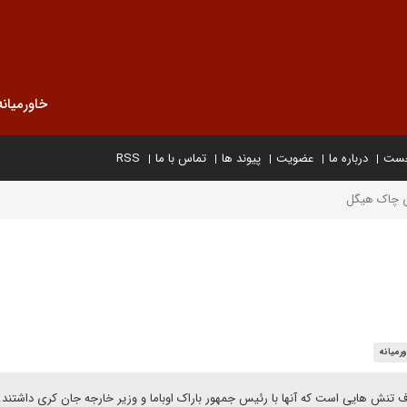
خاورمیانه
خست
درباره ما
عضویت
پیوند ها
تماس با ما
RSS
اری چاک هیگل
رمیانه
لاف تنش هایی است که آنها با رئیس جمهور باراک اوباما و وزیر خارجه جان کری داشتند.