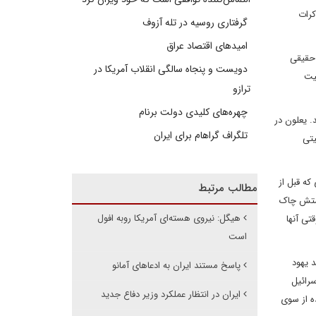
کرات
گرفتاری روسیه در تله آزوف
امیدهای اقتصاد عراق
 حقیقی
دویست و پنجاه سالگی انقلاب آمریکا در
یت
ترازو
چهره‌های کلیدی دولت برنام
. یعلون در
تلگراف گراهام برای ایران
یتی
که قبل از
مطالب مرتبط
دوستش چاک
هیگل: نیروی هسته‌‎ای آمریکا روبه افول
تی آنها
است
 یهود
پاسخ مستند ایران به ادعاهای آمانو
رائیل
ایران در انتظار عملکرد وزیر دفاع جدید
ه از سوی