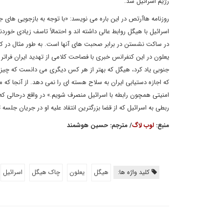
رژیم اسرائیل شد.
روزنامه هاآرتص در این باره می نویسد: «با توجه به بازجویی ها
اسرائیل با هیگل روابط عالی داشته اند و احتمالاً تاسف زیادی خورد
در ساکت نشستن در برابر صحبت های آنها است. به طور مثال در ک
یعلون در این کنفرانس خبری با فصاحت کلامی از تهدید ایران فراتر 
جنوبی یاد کرد، هیگل که بهتر از هر کس دیگری می دانست که چیزی 
که اجازه دستیابی ایران به سلاح هسته ای را نمی دهد. از آنجا که م
امنیتی همچون رابطه با اسرائیل منصرف شویم.» در واقع درحالی که 
ربطی به اسرائیل که از قضا بزرگترین انتقاد علیه او در جریان جلس
منبع:
لوب لاگ
/ مترجم: حسین هوشمند
کلید واژه ها:
هیگل
یعلون
چاک هیگل
اسرائیل