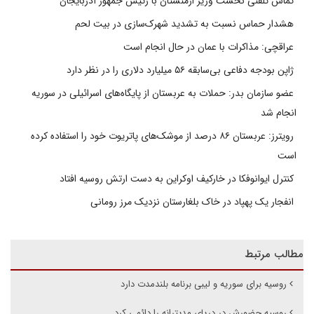
تماس تلفنی نخست وزیر ارمنستان با رئیس جمهور آذربایجان
هشدار حماس نسبت به تشدید شهرک‌سازی در بیت‌ لحم
عراقچی: مذاکرات با عمان در حال انجام است
ژاپن بودجه دفاعی بی‌سابقه ۵۶ میلیارد دلاری را در نظر دارد
عضو سازمان بدر: حملات به عربستان از پایگاه‌های اسرائیلی در سوریه
انجام شد
رویترز: عربستان ۸۶ درصد از موشک‌های پاتریوت خود را استفاده کرده
است
کنترل ایوانوفکا در خارکیف اوکراین به دست ارتش روسیه افتاد
انفجار یک پهپاد در خاک بلغارستان نزدیک مرز رومانی
مطالب مرتبط
روسیه برای سوریه و لیبی برنامه بلندمدت دارد
روسیه حضورش در دریای مدیترانه را دائمی کرد