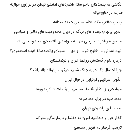
نگاهی به پیامدهای ناخواسته راهبردهای امنیتی تهران در ترازوی موازنه
قدرت در خاورمیانه
پیمان دفاعی مکه؛ نظم امنیتی جدید منطقه
اندی برنهام؛ وعده های بزرگ در میان محدودیت‌های مالی و سیاسی
حضور هر قدرت خارجی تنها به حوزه‌های اقتصادی محدود نمی‌ماند
نبرد تمدنی در خلیج فارس و پایان استیلای پانصدسالۀ غرب استعماری؟
درباره لزوم گسترش روابط ایران و ترکمنستان
چرا احتمال یک دوره جنگ شدید دیگر، می‌تواند بالا باشد؟
الگوی اسرائیلی اوکراین در قبال ایران
خوانشی از منظر اقتصاد سیاسی و ژئوپلیتیک کریدورها
«محاصره در برابر محاصره»
سه خطای راهبردی تهران
گذار خزر از «حاشیه امن» به «فضای بازدارندگی متراکم
ترامپ گرفتار در شن‌زار سیاسی