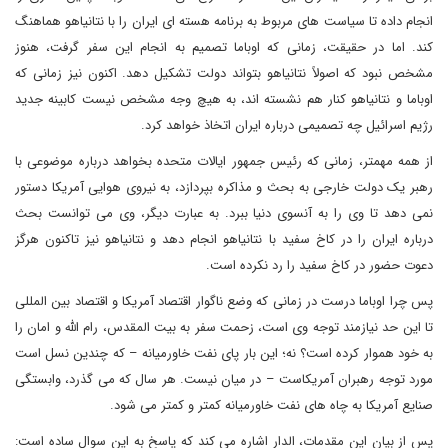
انجام داده تا سیاست های مربوط به برنامه هسته ای ایران را با نتانیاهو هماهنگ
کند. اما در حقیقت، زمانی که اوباما تصمیم به انجام این سفر گرفت، هنوز
مشخص نبود که اصولاً نتانیاهو بتواند دولت تشکیل دهد. اکنون نیز زمانی که
اوباما و نتانیاهو کنار هم نشسته اند، به هیچ وجه مشخص نیست کابینه جدید
رژیم اسرائیل چه تصمیمی درباره ایران اتخاذ خواهد کرد.
از همه مهمتر، زمانی که رئیس جمهور ایالات متحده بخواهد درباره موضوعی با
رهبر یک دولت خارجی به بحث و مذاکره بپردازد، به نیروی هوایی آمریکا دستور
نمی دهد تا وی را به آنسوی دنیا ببرد. به عبارت دیگر، وی می توانست بحث
درباره ایران را در کاخ سفید با نتانیاهو انجام دهد و نتانیاهو نیز تاکنون هرگز
دعوت حضور در کاخ سفید را رد نکرده است.
پس چرا اوباما درست در زمانی که وضع ناگوار اقتصاد آمریکا و اقتصاد بین المللی
تا این حد نیازمند توجه وی است، زحمت سفر به بیت المقدس، رام الله و امان را
به خود هموار کرده است؟ نه؛ این بار پای نفت خاورمیانه – که چندین نسل است
مورد توجه رهبران آمریکاست – در میان نیست. هر سال که می گذرد، وابستگی
صنایع آمریکا به چاه های نفت خاورمیانه کمتر و کمتر می شود.
پس از بیان این مقدمات، الدار اشاره می کند که پاسخ به این سوال ساده است: