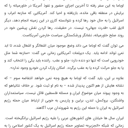
اوباما به این سفر رفته تا آخرین اجزای حضور و نفوذ آمریکا در خاورمیانه را که
برایش در منطقه باقی مانده، بازیافته و احیا کند. آمریکایی که منازعه اعراب و
اسرائیل را به حال خود رها کرده و نتوانسته کاری در این زمینه انجام دهد، دیگر
لایق لقب «قدرت جهانی» نیست. در حقیقت، رها کردن نقش پیشین خود در
روند صلح خاورمیانه، نشانگر ورشکستگی سیاست خارجی آمریکاست.
می توان گفت که اوباما می داند وضع موجود میان اشغالگر و اشغال شده، تا ابد
نمی تواند ادامه یابد. یک دیپلمات آمریکایی زمانی می گفت: «منازعه شما مثل
خودرویی است که تنها دو دنده دارد؛ جلو و عقب. راننده باید یکی را انتخاب کند و
یا به جلو حرکت کرده یا به عقب برگردد. امکان پارک کردن خودرو وجود ندارد».
علاوه بر این، باید گفت که اوباما به هیچ وجه نمی خواهد انتفاضه سوم – که
نشانه هایش از هم اکنون پدیدار شده – به نام او ثبت شود. بر خلاف نتانیاهو که
به وجود پیوند میان موضوع ایران و مسئله فلسطین قائل نیست، سیاستمداران
واشنگتن، بروکسل، لندن، برلین و پاریس به خوبی از ارتباط میان حمله رژیم
اسرائیل به ایران با حمله این رژیم به شهروندان عرب آگاهند.
ایران سال ها خیابان های کشورهای عربی را علیه رژیم اسرائیل برانگیخته است.
زمانی که شبکه «الجزیره» تصاویر حمله رژیم اسرائیل به یک کشور اسلامی را به