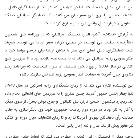
بین المللی تبدیل شده است. اما در شرایطی که هر یک از تحلیلگران دلایل و
اهداف مختلفی را برای این سفر بیان می کنند، یک تحلیلگر اسرائیلی دیدگاه
متفاوتی را درباره دلیل واقعی این سفر مطرح کرده است.
به گزارش «تابناک»، آکیوا الدار، تحلیلگر اسرائیلی که در روزنامه های همچون
«هاآرتص» مطلب می نویسد، در مطلبی درباره سفر اوباما می نویسد هرچند
اغلب تحلیلگران، دلیل اصلی این سفر را تلاش اوباما برای ترمیم روابط خود با
افکار عمومی رژیم اسرائیل می دانند که به سبب عدم بازدید اوباما از سرزمین های
اشغالی در سال 2009 از وی دلخور هستند، اما سوال اینجاست که چرا باید رهبر
کشوری چون آمریکا به حمایت افکار عمومی رژیم اسرائیل نیازمند باشد؟
این نویسنده اشاره می کند که از زمان بنیانگذاری رژیم اسرائیل در سال 1948،
تنها چهار رئیس جمهور آمریکا چنین سفری را به سرزمین های اشغالی انجام داده
اند: ریچارد نیکسون، جیمی کارتر، بیل کلینتون و جرج بوش پسر). از سوی دیگر،
با آغاز به کار اوباما در دوره دوم ریاست جمهوری خود، وی دیگر نیازی به جلب
حمایت رأی دهندگان یهودی آمریکا ندارد و تا زمان انتخابات میان دوره ای کنگره
نیز هنوز بیش از یک سال و نیم زمان باقی است.
برخی دیگر از تحلیلگران این گمانه را مطرح می کنند که اوباما چنین سفری را