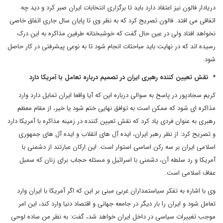
دریادار فالون نیز اعتقاد دارد باید تا برگزاری انتخابات ایران صبر کرد و دید چه
اتفاقی می افتد. فالون تصریح کرد که به نظر وی تا پایان سال جاری اتفاق خاصی
نخواهد افتاد ولی در عین حال گفت که خوشبختانه طرفین مذاکره به این درک
رسیده اند که در نهایت باید مباحثات انجام شود تا به نوعی پیشرفتی در کار حاصل
شود.
* نقش تعیین کننده رهبری ایران در تصمیم درباره تعامل با آمریکا دارد
کریم سجادپور در پاسخ به سوالی درباره این که آیا واقعا ایران تمایل دارد وارد
مذاکره ای شود که ممکن است به توافق نهایی ختم شود یا خیر، از مقام معظم
رهبری به عنوان فردی یاد کرد که نقش تعیین کننده در زمینه مذاکره با آمریکا دارد
و تصریح کرد: از نظر رهبر ایران، ایده آل های انقلاب و ایده آل های جمهوری
اسلامی ایران بر سه رکن اساسی استوار است. این ارکان عبارتند از دشمنی با
آمریکا و رد سلطه آن، دشمنی با اسرائیل و مسئله حجاب برای زنان که سمبل
عفاف اسلامی است.
وی با اشاره به تفکر سیاستمداران غربی مبنی بر این که اگر آمریکا با ایران وارد
تعامل شود و ایران را بار دیگر در جامعه جهانی و اقتصاد دنیا وارد کند، این امر
موجب تغییرات سیاسی در داخل ایران خواهد شد، گفت: به نظر من ساده لوحی