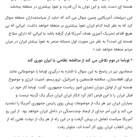
هسته ای دست یابد و این توان به آن قدرت و نفوذ بیشتری در منطقه ببخشد.
این دیپلمات آمریکایی چنین سوال می کند که «باید از سیاستمداران منطقه سوال
کرد که به نظر شما کدام ایران نفوذ بیشتری بر منطقه خواهد داشت. ایرانی که بی
هیچ اقدام تحریک آمیزی هدف آمریکا قرار گرفته باشد یا ایرانی که دارای سلاح
هسته ای است؟ به نظر من صورت اول مسئله منجر به نفوذ بیشتر ایران در میان
مردم منطقه خواهد شد.»
* اوباما در دوم تلاش می کند از مناقشه نظامی با ایران دوری کند
سجادپور نیز در پاسخ به این سوال با اشاره به درگیری اوباما با موضوعاتی مانند
عراق، افغانستان، مناقشه فلسطین و اسرائیل، تروریسم، امنیت انرژی و موضوع
هسته ای از اوایل دوران تصدی امور ریاست جمهوری، گفت: اوباما کار خود در
قبال ایران را با این فرض آغاز کرد انکار ایران ایران دیگر یک گزینه نیست و
بمباران ایران نیز هر یک از موضوعات پیش روی رئیس جمهوری آمریکا را تشدید
می کند و این امر جدای از ایجاد چنددستگی در داخل ایران خواهد بود. از این رو
آمریکا سیاست تعامل در پیش گرفت و در این راه از هر یک از دولت هایی که از
زمان انقلاب ایران روی کار آمده اند، جلوتر رفت.