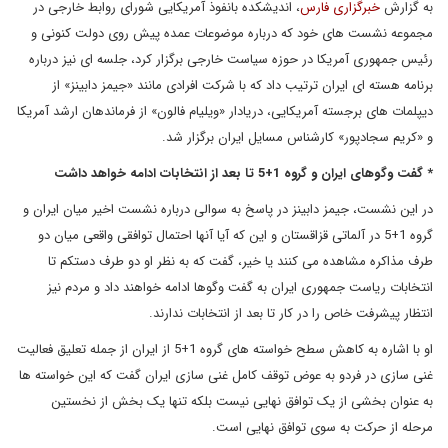
به گزارش
خبرگزاری فارس
، اندیشکده بانفوذ آمریکایی شورای روابط خارجی در
مجموعه نشست های خود که درباره موضوعات عمده پیش روی دولت کنونی و
رئیس جمهوری آمریکا در حوزه سیاست خارجی برگزار کرد، جلسه ای نیز درباره
برنامه هسته ای ایران ترتیب داد که با شرکت افرادی مانند «جیمز دابینز» از
دیپلمات های برجسته آمریکایی، دریادار «ویلیام فالون» از فرماندهان ارشد آمریکا
و «کریم سجادپور» کارشناس مسایل ایران برگزار شد.
* گفت وگوهای ایران و گروه 1+5 تا بعد از انتخابات ادامه خواهد داشت
در این نشست، جیمز دابینز در پاسخ به سوالی درباره نشست اخیر میان ایران و
گروه 1+5 در آلماتی قزاقستان و این که آیا آنها احتمال توافقی واقعی میان دو
طرف مذاکره مشاهده می کنند یا خیر، گفت که به نظر او دو طرف دستکم تا
انتخابات ریاست جمهوری ایران به گفت وگوها ادامه خواهند داد و مردم نیز
انتظار پیشرفت خاص را در کار تا بعد از انتخابات ندارند.
او با اشاره به کاهش سطح خواسته های گروه 1+5 از ایران از جمله تعلیق فعالیت
غنی سازی در فردو به عوض توقف کامل غنی سازی ایران گفت که این خواسته ها
به عنوان بخشی از یک توافق نهایی نیست بلکه تنها یک بخش از نخستین
مرحله از حرکت به سوی توافق نهایی است.