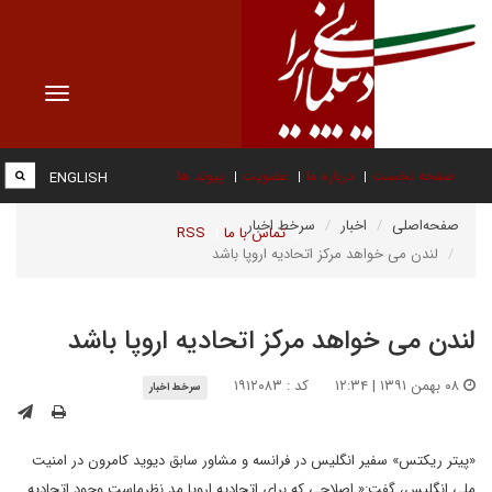
Toggle
vigation
صفحه نخست
درباره ما
عضویت
پیوند ها
ENGLISH
صفحه‌اصلی
اخبار
سرخط اخبار
تماس با ما
RSS
لندن می خواهد مرکز اتحادیه اروپا باشد
لندن می خواهد مرکز اتحادیه اروپا باشد
۰۸ بهمن ۱۳۹۱ | ۱۲:۳۴
کد : ۱۹۱۲۰۸۳
سرخط اخبار
«پیتر ریکتس» سفیر انگلیس در فرانسه و مشاور سابق دیوید کامرون در امنیت
ملی انگلیس، گفت:« اصلاحی که برای اتحادیه اروپا مد نظرماست وجود اتحادیه