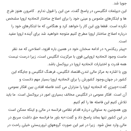
جویا شد.
این دیپلمات انگلیسی در پاسخ گفت، من این را قبول ندارم . کامرون هنوز طرح
ها و ابتکارهای ملموس و عینی خود را برای اصلاح ساختار اتحادیه اروپا مشخص
نکرده است. قطعا وی این کار را خواهد کرد و هنگامی که ما ابتکارهای خود را
درباره اصلاح ساختار اروپا مطرح کنیم متوجه خواهید شد برای آینده اروپا مفید
است.
«پیتر ریکتس» در ادامه سخنان خود در همین باره افزود، اصلاحی که مد نظر
ماست وجود اتحادیه اروپایی قوی با مرکزیت انگلیس است، زیرا درست نیست
همه قدرت و اختیارات اتحادیه اروپا در بروکسل باشد.
وی با اشاره به مرکز مالی لندن،اقتصاد انگلیس، فرهنگ انگلیس و جایگاه این
کشور در جهان،وجود کشورش را برای اتحادیه اروپا بسیار مهم دانست و
گفت:«چیزی که اتحادیه اروپا را متزلزل می کنند فاصله افتادن بین افکار عمومی
آن است. افکار عمومی در انگلیس مخالف بسیاری امور در بروکسل است. ما باید
تلاش کنیم این فاصله ها را کم کنیم.
وی همچنین به سئوالی درباره اقدام نظامی فرانسه در مالی و اینکه ممکن است
در این کشور تنها بماند پاسخ داد و گفت:«به باور ما فرانسه حق داشت سریع در
مالی وارد عمل شود. زیرا در غیر این صورت گروههای تروریستی خیلی راحت در