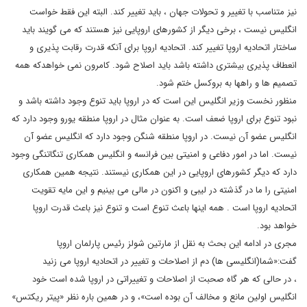
نیز متناسب با تغییر و تحولات جهان ، باید تغییر کند. البته این فقط خواست
انگلیس نیست ، برخی دیگر از کشورهای اروپایی نیز هستند که می گویند باید
ساختار اتحادیه اروپا تغییر کند. اتحادیه اروپا برای آنکه قدرت رقابت پذیری و
انعطاف پذیری بیشتری داشته باشد باید اصلاح شود. کامرون نمی خواهدکه همه
تصمیم ها و راهها به بروکسل ختم شود.
منظور نخست وزیر انگلیس این است که در اروپا باید تنوع وجود داشته باشد و
نبود تنوع برای اروپا ضعف است. به عنوان مثال در اروپا منطقه یورو وجود دارد که
انگلیس عضو آن نیست. در اروپا منطقه شنگن وجود دارد که انگلیس عضو آن
نیست. اما در امور دفاعی و امنیتی بین فرانسه و انگلیس همکاری تنگاتنگی وجود
دارد که دیگر کشورهای اروپایی در این همکاری نیستند. نتیجه همین همکاری
امنیتی را ما در گذشته در لیبی و اکنون در مالی می بینیم و این مایه تقویت
اتحادیه اروپا است . همه اینها باعث تنوع است و تنوع نیز باعث قدرت اروپا
خواهد بود.
مجری در ادامه این بحث به نقل از مارتین شولز رئیس پارلمان اروپا
گفت:«شما(انگلیسی ها) دم از اصلاحات و تغییر در اتحادیه اروپا می زنید
، در حالی که هر گاه صحبت از اصلاحات و تغییراتی در اروپا شده است خود
انگلیس اولین مانع و مخالف آن بوده است»، و در همین باره نظر «پیتر ریکتس»