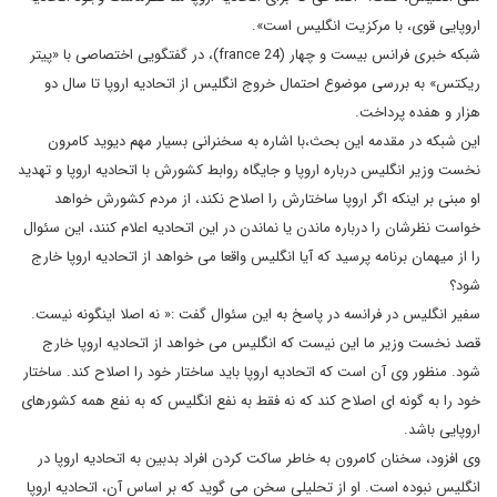
اروپایی قوی، با مرکزیت انگلیس است».
شبکه خبری فرانس بیست و چهار (france 24)، در گفتگویی اختصاصی با «پیتر
ریکتس» به بررسی موضوع احتمال خروج انگلیس از اتحادیه اروپا تا سال دو
هزار و هفده پرداخت.
این شبکه در مقدمه این بحث،با اشاره به سخنرانی بسیار مهم دیوید کامرون
نخست وزیر انگلیس درباره اروپا و جایگاه روابط کشورش با اتحادیه اروپا و تهدید
او مبنی بر اینکه اگر اروپا ساختارش را اصلاح نکند، از مردم کشورش خواهد
خواست نظرشان را درباره ماندن یا نماندن در این اتحادیه اعلام کنند، این سئوال
را از میهمان برنامه پرسید که آیا انگلیس واقعا می خواهد از اتحادیه اروپا خارج
شود؟
سفیر انگلیس در فرانسه در پاسخ به این سئوال گفت :« نه اصلا اینگونه نیست.
قصد نخست وزیر ما این نیست که انگلیس می خواهد از اتحادیه اروپا خارج
شود. منظور وی آن است که اتحادیه اروپا باید ساختار خود را اصلاح کند. ساختار
خود را به گونه ای اصلاح کند که نه فقط به نفع انگلیس که به نفع همه کشورهای
اروپایی باشد.
وی افزود، سخنان کامرون به خاطر ساکت کردن افراد بدبین به اتحادیه اروپا در
انگلیس نبوده است. او از تحلیلی سخن می گوید که بر اساس آن، اتحادیه اروپا