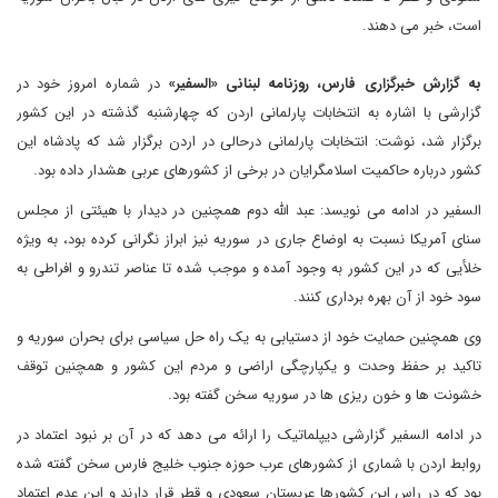
است، خبر می دهند.
به گزارش خبرگزاری فارس، روزنامه لبنانی «السفیر»
در شماره امروز خود در
گزارشی با اشاره به انتخابات پارلمانی اردن که چهارشنبه گذشته در این کشور
برگزار شد، نوشت: انتخابات پارلمانی درحالی در اردن برگزار شد که پادشاه این
کشور درباره حاکمیت اسلامگرایان در برخی از کشورهای عربی هشدار داده بود.
السفیر در ادامه می نویسد: عبد الله دوم همچنین در دیدار با هیئتی از مجلس
سنای آمریکا نسبت به اوضاع جاری در سوریه نیز ابراز نگرانی کرده بود، به ویژه
خلأیی که در این کشور به وجود آمده و موجب شده تا عناصر تندرو و افراطی به
سود خود از آن بهره برداری کنند.
وی همچنین حمایت خود از دستیابی به یک راه حل سیاسی برای بحران سوریه و
تاکید بر حفظ وحدت و یکپارچگی اراضی و مردم این کشور و همچنین توقف
خشونت ها و خون ریزی ها در سوریه سخن گفته بود.
در ادامه السفیر گزارشی دیپلماتیک را ارائه می دهد که در آن بر نبود اعتماد در
روابط اردن با شماری از کشورهای عرب حوزه جنوب خلیج فارس سخن گفته شده
بود که در راس این کشورها عربستان سعودی و قطر قرار دارند و این عدم اعتماد