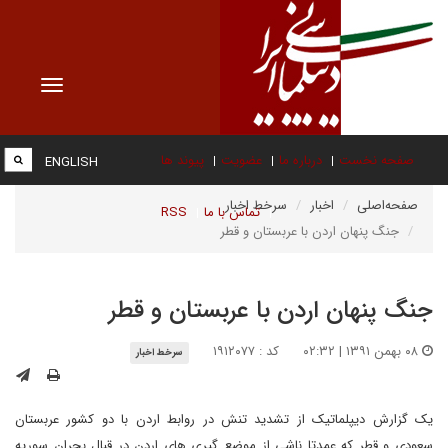
Toggle
vigation
صفحه نخست
درباره ما
عضویت
پیوند ها
ENGLISH
صفحه‌اصلی
اخبار
سرخط اخبار
تماس با ما
RSS
جنگ پنهان اردن با عربستان و قطر
جنگ پنهان اردن با عربستان و قطر
۰۸ بهمن ۱۳۹۱ | ۰۲:۳۲
کد : ۱۹۱۲۰۷۷
سرخط اخبار
یک گزارش دیپلماتیک از تشدید تنش در روابط اردن با دو کشور عربستان
سعودی و قطر که عمدتا ناشی از موضع گیری های اردن در قبال بحران سوریه