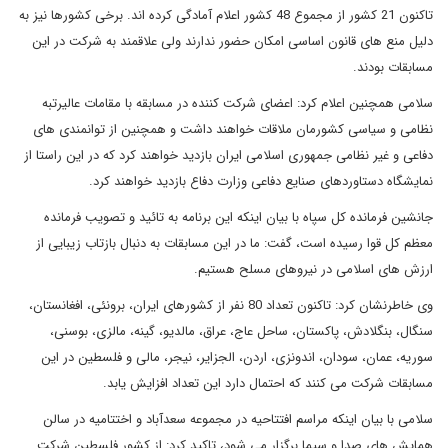
تاکنون 21 کشور از مجموع 48 کشور اعلام آمادگی کرده اند. برخی کشورها نیز به
دلیل منع های قانون اساسی امکان حضور ندارند ولی علاقمند به شرکت در این
مسابقات بودند.
سلامی همچنین اعلام کرد: اعضای شرکت کننده در مسابقه با مقامات عالیرتبه
نظامی و سیاسی کشورمان ملاقات خواهند داشت و همچنین از توانمندی های
دفاعی و غیر نظامی جمهوری اسلامی ایران بازدید خواهند کرد که در این راستا از
نمایشگاه دستاوردهای صنایع دفاعی وزارت دفاع بازدید خواهند کرد.
جانشین فرمانده کل سپاه با بیان اینکه این برنامه به تائید و تصویب فرمانده
معظم کل قوا رسیده است، گفت: ما در این مسابقات به دنبال بازتاب زیبایی از
ارزش های اسلامی در نیروهای مسلح هستیم.
وی خاطرنشان کرد: تاکنون تعداد 80 نفر از کشورهای ایران، برونئی، افغانستان،
سنگال، بنگلادش، پاکستان، ساحل عاج، عراق، مالدیو، گینه، مالزی، بوسنی،
سوریه، عمان، سودان، اندونزی، اردن، الجزایر، نیجر، مالی و فلسطین در این
مسابقات شرکت می کنند که احتمال دارد این تعداد افزایش یابد.
سلامی با بیان اینکه مراسم افتتاحیه در مجموعه سعدآباد و اختتامیه در سالن
همایش های صدا و سیما برگزار می شود، تاکید کرد: از کشور فلسطین شرکت