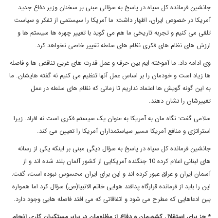
جانشین فرمانده کل سپاه در پاسخ به سؤالی مبنی بر سخنان وزیر دفاع جدید
آمریکا در خصوص ایران، اظهار داشت: ما آمریکا را سیستمی از تفکر و سیاست
تلقی می کنیم و تجربه تاریخی ما هم می گوید با تغییر چهره ها سیستم ها و
ارزش های نظام های فکری نظام های سلطه تغییر خاصی نخواهد کرد.
وی ادامه داد: ما آموخته ایم بین حرف و عمل قدرت های غربی تناقض ها و فاصله
ها زیاد است و خودمان را بر اساس عمل آنها تنظیم می کنیم نه گفته هایشان. ما
به این گونه گویش ها اعتماد نداریم تا زمانی که نظام های سلطه در عمل
تغییرشان را نشان دهند.
سلامی گفت: نگاه مان به آمریکا به عنوان یک سیستم فکری است نه افراد. زیرا
استراتژی و منافع آمریکا مسیر سیاستمداران آمریکا را تعیین می کند.
جانشین فرمانده کل سپاه در پاسخ به سؤال دیگی مبنی بر اینکه یکی از رسانه
های لبنانی اعلام کرده 10 جنگنده آمریکایی از کشور آلمان بلند شده اند و از
آسمان ایران و عراق عبور کرده اند و این برای ایران محسوس نبوده است، گفت:
این را باید از فرمانده قرارگاه پدافند هوایی خاتم الانبیا(ص) سؤال کرد اما همواره
بین ادعاهایی که مطرح می شود و اتفاقاتی که می افتد فاصله هایی وجود دارد.
* جز برای استقلال کشورمان و دفاع از مظلومان در برابر مستکبران کاری انجام