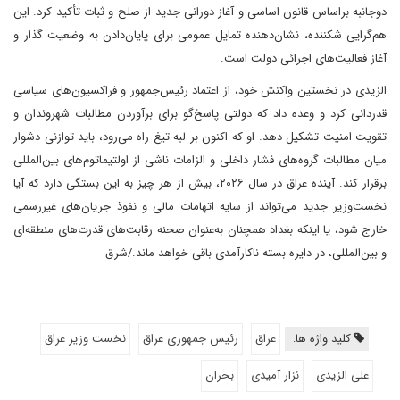
دو‌جانبه بر‌اساس قانون اساسی و آغاز دورانی جدید از صلح و ثبات تأکید کرد. این
هم‌گرایی شکننده، نشان‌دهنده تمایل عمومی برای پایان‌دادن به وضعیت گذار و
آغاز فعالیت‌های اجرائی دولت است.
الزیدی در نخستین واکنش خود، از اعتماد رئیس‌جمهور و فراکسیون‌های سیاسی
قدردانی کرد و وعده داد که دولتی پاسخ‌گو برای برآوردن مطالبات شهروندان و
تقویت امنیت تشکیل دهد. او که اکنون بر لبه تیغ راه می‌رود، باید توازنی دشوار
میان مطالبات گروه‌های فشار داخلی و الزامات ناشی از اولتیماتوم‌های بین‌المللی
برقرار کند. آینده عراق در سال ۲۰۲۶، بیش از هر چیز به این بستگی دارد که آیا
نخست‌وزیر جدید می‌تواند از سایه اتهامات مالی و نفوذ جریان‌های غیررسمی
خارج شود‌، یا اینکه بغداد همچنان به‌عنوان صحنه رقابت‌های قدرت‌های منطقه‌ای
و بین‌المللی، در دایره بسته ناکارآمدی باقی خواهد ماند./شرق
کلید واژه ها:
عراق
رئیس جمهوری عراق
نخست وزیر عراق
علی الزیدی
نزار آمیدی
بحران