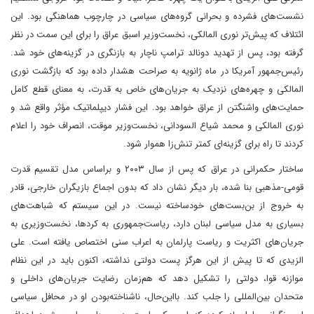
نشست‌های فشرده و بحرانی گروه‌های سیاسی در چارچوب هماهنگی بود. این
ائتلاف که پیش‌تر نوری المالکی، نخست‌وزیر اسبق عراق را برای این سمت در نظر
گرفته بود، پس از تهدید دونالد ترامپ ناچار به بازنگری در گزینه‌های خود شد.
رئیس‌جمهور آمریکا در ماه ژانویه به صراحت‌ هشدار داده بود که بازگشت نوری
المالکی و چهره‌های نزدیک به جریان‌های خاص به قدرت، به معنای قطع کامل
حمایت‌های واشنگتن از عراق خواهد بود. این فشار دیپلماتیک مؤثر واقع شد و
نوری المالکی و محمد شیاع السودانی، نخست‌وزیر موقت، انصراف خود را اعلام
کردند تا راه برای گزینه‌ای کمتر‌ تنش‌زا هموار شود.
ساختار حکمرانی در عراق که پس از سال ۲۰۰۳ و بر‌اساس مدل تقسیم قدرت
قومی-مذهبی بنا شده، بار دیگر نشان داد که بدون اجماع بازیگران خارجی، قادر
به خروج از بن‌بست‌های خودساخته نیست. در این سیستم که شباهت‌های
بسیاری به مدل سیاسی لبنان دارد، ریاست‌جمهوری به کردها، نخست‌وزیری به
جریان‌های اکثریت و ریاست پارلمان به اعراب سنی اختصاص یافته است. علی
الزیدی که تا پیش از این هرگز پست دولتی نداشته، اکنون باید در این نظام
موازنه قوا، دولتی را تشکیل دهد که هم‌زمان رضایت جریان‌های داخلی و
متحدان بین‌المللی را جلب کند. با‌این‌حال، ناشناخته‌بودن او در محافل سیاسی‌