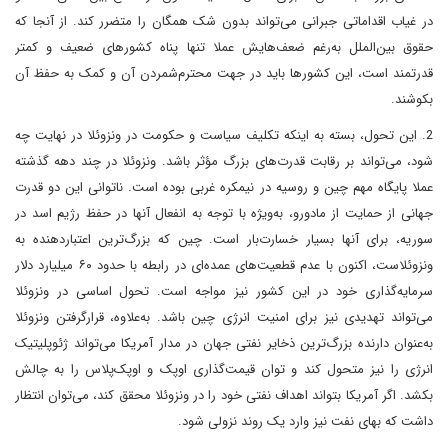
در غیاب اقداماتی جبرانی می‌تواند بدون شک همگان را متضرر کند. از آنجا که
حقوق بین‌الملل به‌رغم ضعف‌هایش عملا تنها پناه کشورهای ضعیف و کمتر
قدرتمند است، این کشورها باید در جهت محترم‌شمردن آن و کمک به حفظ آن
بکوشند.
2. این تحول، بسته به اینکه تکلیف سیاست و حکومت در ونزوئلا در نهایت‌ چه
شود، می‌تواند بر رقابت قدرت‌های بزرگ مؤثر ‌باشد. ونزوئلا در چند دهه گذشته
عملا پایگاه مهم چین و روسیه در نیمکره غربی بوده‌ است. ناتوانی این دو قدرت
جهانی از حمایت از مادورو، به‌ویژه با توجه به انفعال آنها در حفظ رژیم اسد در
سوریه، برای آنها بسیار خسارت‌بار است. چین که بزرگ‌ترین اعتباردهنده به
ونزوئلا‌ست، اکنون با عدم قطعیت‌های عمده‌ای در رابطه با حدود ۶۰ میلیارد دلار
سرمایه‌گذاری خود در این کشور نیز مواجه است. تحول اساسی در ونزوئلا
می‌تواند تهدیدی نیز برای امنیت انرژی چین باشد. به‌علاوه، قرار‌گرفتن ونزوئلا
به‌عنوان دارنده بزرگ‌ترین ذخایر نفتی جهان در مدار آمریکا می‌تواند ژئوپلیتیک
انرژی را نیز متحول کند و توان قیمت‌گذاری اوپک و اوپک‌پلاس را به چالش
بکشد. اگر آمریکا بتواند اهداف نفتی خود را در ونزوئلا محقق کند، می‌توان انتظار
داشت که بهای نفت نیز وارد یک روند نزولی شود.