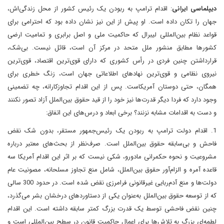
دیپلماسی ایرانی
: اقدام ترامپ به ربودن یک رئیس کشور از محل زندگی‌اش،
جهان را تکان داده‌ است. او پیش از این نیز نشان داده‌ بود که احترامی برای
قواعد نظام بین‌المللی لیبرال که حاکمیت ملی و اصل برابری و تمامیت ارضی
کشورها مطابق منشور ملل متحد در مرکز آن است، قائل نیست. بی‌شک،
قرار‌داشتن چنین فردی در رأس کشوری که دارای قوی‌ترین اقتصاد، قوی‌ترین
نیروی نظامی و قوی‌ترین نهادهای اطلاعاتی جهان است، زنگ خطری برای
همگان، حتی دوستان آمریکاست. پس از این اقدام تجاوزکارانه، چه تضمینی
وجود دارد که فردا دیگر قدرت‌ها نیز خود را از قید حقوق بین‌الملل آزاد تصور نکنند
و دست به اقدامات مشابه نزنند؟ برخی ابعاد و درس‌های این اتفاق:
1. اقدام دولت ترامپ به ربودن یک رئیس‌جمهور مستقر، بدون شک نقض
فاحش و بی‌سابقه حقوق بین‌الملل است. صرف‌نظر از بحث‌های معتبر درباره
مشروعیت و نحوه حکمرانی مادورو، شکی نیست که بر اثر این اقدام آمریکا سه
قاعده آمره و الزام‌آور حقوق بین‌الملل، شامل منع تجاوز مسلحانه، مصونیت عام
دولت‌ها و منع آدم‌ربایی غیرقانونی فرامرزی‌ نقض شده‌ است. در حدود 300 سالی
که از توسعه حقوق بین‌الملل به‌عنوان یکی از دستاوردهای درخشان بشر می‌گذرد،
چنین نقض فاحشی توسط یک قدرت بزرگ کمتر سابقه داشته‌ است. این اقدام
لطمه‌ای بزرگ به تلاش‌ها برای اعمال حاکمیت قانون در سطح بین‌المللی است و