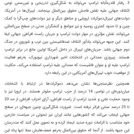
3. رفتار قلدرمآبانه ترامپ می‌تواند به شکل‌گیری تدریجی و غیررسمی نوعی
ائتلاف جهانی علیه نقض فاحش حقوق بین‌الملل بینجامد. لیبرال‌ها در آمریکا،
دولت‌های لیبرال‌دموکرات اروپایی و مناطق دیگر و نیز دولت‌های چپ‌گرا با کمک
چین و تا حدود کمتری روسیه‌ و نیز جوامع و کنشگران مدنی در سطح بین‌المللی
می‌توانند نقش مؤثری در مهار دولت ترامپ و جریان راست افراطی جهانی ایفا
کنند. این جبهه می‌تواند یادآور ائتلاف ضد‌فاشیستی بین غرب و شوروی در جنگ
دوم جهانی باشد. جریان‌های لیبرال در داخل آمریکا اولین مانع در برابر ترامپ
هستند. پیروزی ممدانی در انتخابات اخیر شهرداری نیویورک، به‌رغم فعالیت
ترامپ علیه او و عنوان فاشیست که ممدانی علیه ترامپ استفاده می‌کند، حکایت
از موقعیت خوب لیبرال‌های آمریکایی در این رابطه دارد.
همچنین نظرسنجی‌ها نشان می‌دهد‌ دموکرات‌ها در ارتباط با انتخابات
میان‌دوره‌ای در نوامبر، 14 درصد از حزب ترامپ جلوتر هستند. در اروپا نیز با
وجود حمایت علنی و شدید ترامپ از راست افراطی، آرای احزاب افراطی از حد 20
تا 25 درصد سنتی فراتر نرفته‌ است. ضرورت شکل‌گیری چنین جبهه‌ای در سطح
جهانی ایجاب می‌کند که کشورهایی مانند ایران نیز تحولی در سیاست خارجی
خود متناسب با الزامات دوره جدید ایجاد کرده و به نحوی عمل کنند که مددرسان
این جبهه باشند. از آنجا که حقوق بین‌الملل به‌رغم ضعف‌هایش عملا تنها پناه این