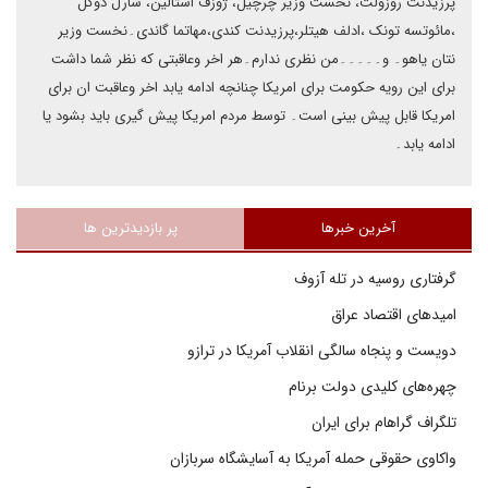
پرزیدنت روزولت، نخست وزیر چرچیل، ژوزف استالین، شارل دوگل
،مائوتسه تونک ،ادلف هیتلر،پرزیدنت کندی،مهاتما گاندی۔نخست وزیر
نتان یاهو۔ و۔۔۔۔۔من نظری ندارم۔هر اخر وعاقبتی که نظر شما داشت
برای این رویه حکومت برای امریکا چنانچه ادامه یابد اخر وعاقبت ان برای
امریکا قابل پیش بینی است۔ توسط مردم امریکا پیش گیری باید بشود یا
ادامه یابد۔
آخرین خبرها
پر بازدیدترین ها
گرفتاری روسیه در تله آزوف
امیدهای اقتصاد عراق
دویست و پنجاه سالگی انقلاب آمریکا در ترازو
چهره‌های کلیدی دولت برنام
تلگراف گراهام برای ایران
واکاوی حقوقی حمله آمریکا به آسایشگاه سربازان