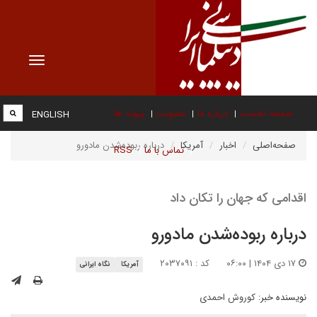
Toggle
vigation
صفحه نخست
درباره ما
عضویت
پیوند ها
ENGLISH
صفحه‌اصلی
اخبار
آمریکا
درباره ربوده‌شدن مادورو
تماس با ما
RSS
اقدامی که جهان را تکان داد
درباره ربوده‌شدن مادورو
۱۷ دی ۱۴۰۴ | ۰۶:۰۰
کد : ۲۰۳۷۰۹۱
آمریکا
نگاه ایرانی
نویسنده خبر:
کوروش احمدی