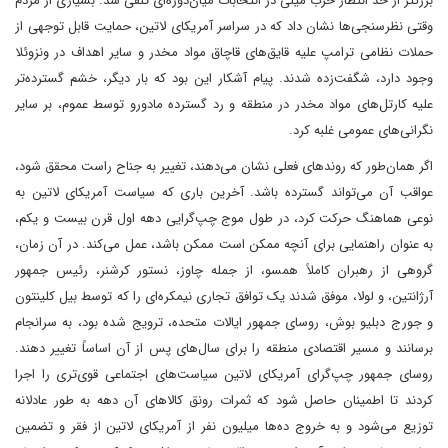
بزرگتر از حد انتظار حزب میلی در انتخابات میان‌دوره‌ای تلقی شد. بسیاری از مردم
وقتی نظرسنجی‌ها نشان داد که در سراسر آمریکای لاتین، حمایت قابل توجهی از
حملات نظامی ترامپ علیه قایق‌های قاچاق مواد مخدر و سایر اهداف در ونزوئلا
وجود دارد، شگفت‌زده شدند. پیام آشکار این بود که بار دیگر، خشم گسترده‌تر
علیه کارتل‌های مواد مخدر در منطقه و رد گسترده مادورو توسط عموم، بر سایر
نگرانی‌های عمومی غلبه کرد.
اگر همان‌طور که روندهای فعلی نشان می‌دهند، تغییر به جناح راست محقق شود،
عواقب آن می‌تواند گسترده باشد. آخرین باری که سیاست آمریکای لاتین به
نوعی هماهنگ حرکت کرد، در طول موج چپ‌گرایی دهه اول قرن بیست و یکم،
به عنوان راهنمایی برای آنچه ممکن است ممکن باشد، عمل می‌کند. در آن زمان،
گروهی از رهبران کاملاً همسو، از جمله چاوز، نستور کرشنر، رئیس جمهور
آرژانتین، و لولا، موفق شدند یک توافق تجاری نیمکره‌ای را که توسط بیل کلینتون
و جورج دبلیو بوش، روسای جمهور ایالات متحده، ترویج شده بود، به سرانجام
برسانند و مسیر اقتصادی منطقه را برای سال‌های پس از آن اساساً تغییر دهند.
روسای جمهور چپ‌گرای آمریکای لاتین سیاست‌های اجتماعی قوی‌تری را اجرا
کردند تا اطمینان حاصل شود که ثمرات رونق کالاهای آن دهه به طور عادلانه
توزیع می‌شود و به خروج ده‌ها میلیون نفر از آمریکای لاتین از فقر و تضمین