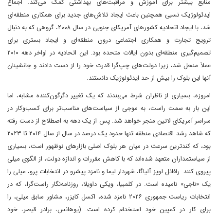
منابع بیشتر برای آموزش و مراقبت‌های بهداشتی کمک می‌کند. اجماع
ایدئولوژیک نسبی همچنین باعث ایجاد تلاش‌های جدید برای همکاری منطقه‌ای
شد، با ایجاد اتحادیه کشورهای آمریکای جنوبی در سال ۲۰۰۸، گروهی که به دنبال
ترویج تجارت و همکاری اجتماعی درون منطقه‌ای و ایجاد بستری برای
تصمیم‌گیری منطقه‌ای بدون ایالات متحده بود. این اتحادیه در اواخر دهه ۲۰۱۰
عملاً منحل شد، زیرا دولت‌های چپ‌گرا قدرت خود را از دست دادند و جانشینان
آنها این بلوک را بیش از حد ایدئولوژیک دانستند.
امروزه، بسیاری از ناظران شرط می‌بندند که یک تغییر دگرگون‌کننده مشابه، اما
این بار به سمت راست، به موجی از سیاست‌های مناسب‌تر برای کسب‌وکار در
سراسر آمریکای لاتین منجر خواهد شد. پس از یک دهه به اصطلاح از دست رفته
که شاهد رشد اقتصادی منطقه تنها حدود یک درصد در سال از سال ۲۰۱۴ تا ۲۰۲۳
بود، که کندترین سرعت در میان هر بلوک اصلی بازارهای نوظهور است، بسیاری
از سیاستمداران متعهد شده‌اند که با کاهش مقررات و اندازه دولت، از الگوی میلی
پیروی کنند. رافائل لوپز آلیاگا، شهردار لیما و نامزد پیشرو در انتخابات پرو، میلی را
یک «ناجی» نامیده است. در کلمبیا، ویکی داویلا، روزنامه‌نگار راست‌گرا، که در
انتخابات ریاست جمهوری ۲۰۲۶ نامزد شده، اکسل کایزر، مشاور سابق میلی، را
برای کار در کمپین خود استخدام کرده است. (یوهانس، برادر قیصر، خود