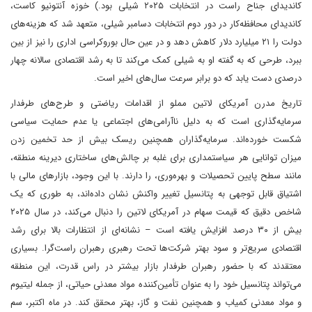
کاندیدای جناح راست در انتخابات ۲۰۲۵ شیلی بود.) خوزه آنتونیو کاست،
کاندیدای محافظه‌کار در دور دوم انتخابات دسامبر شیلی، متعهد شد که هزینه‌های
دولت را ۲۱ میلیارد دلار کاهش دهد و در عین حال بوروکراسی اداری را نیز از بین
ببرد، طرحی که به گفته او به شیلی کمک می‌کند تا به رشد اقتصادی سالانه چهار
درصدی دست یابد که دو برابر سرعت سال‌های اخیر است.
تاریخ مدرن آمریکای لاتین مملو از اقدامات ریاضتی و طرح‌های طرفدار
سرمایه‌گذاری است که به دلیل ناآرامی‌های اجتماعی یا عدم حمایت سیاسی
شکست خورده‌اند. سرمایه‌گذاران همچنین ریسک بیش از حد تخمین زدن
میزان توانایی هر سیاستمداری برای غلبه بر چالش‌های ساختاری دیرینه منطقه،
مانند سطح پایین تحصیلات و بهره‌وری، را دارند. با این وجود، بازارهای مالی با
اشتیاق قابل توجهی به پتانسیل تغییر واکنش نشان داده‌اند، به طوری که یک
شاخص دقیق که قیمت سهام در آمریکای لاتین را دنبال می‌کند، در سال ۲۰۲۵
بیش از ۳۰ درصد افزایش یافته است – نشانه‌ای از انتظارات بالا برای رشد
اقتصادی سریع‌تر و سود بهتر شرکت‌ها تحت رهبری رهبران راست‌گرا. بسیاری
معتقدند که با حضور رهبران طرفدار بازار بیشتر در راس قدرت، این منطقه
می‌تواند پتانسیل خود را به عنوان تأمین‌کننده مواد معدنی حیاتی، از جمله لیتیوم
و مواد معدنی کمیاب و همچنین نفت و گاز، بهتر محقق کند. در ماه اکتبر، سم