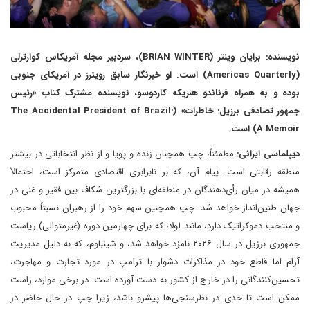
نویسنده: برایان وینتر (BRIAN WINTER)، سردبیر مجله آمریکاس کوارترلی
(Americas Quarterly) است. او خبرنگار سابق رویترز در آمریکای جنوبی
بوده و به همراه فرناندو هنریکه کاردوسو، نویسنده مشترک کتاب «رئیس
جمهور تصادفی برزیل: خاطرات» (The Accidental President of Brazil:
A Memoir) است.
دیپلماسی ایرانی:
مطمئناً، چپ همچنان زنده و پویا و از نظر انتخاباتی در بیشتر
منطقه رقابتی است. پیام آن، که بر نابرابری اقتصادی متمرکز است، احتمالاً
همیشه در میان رأی‌دهندگان در منطقه‌ای با بزرگترین شکاف بین فقیر و غنی در
جهان طنین‌انداز خواهد شد. چپ همچنین سهم خود را از رهبران نسبتاً محبوب
و منتخب دموکراتیک دارد، مانند لولا، که برای چهارمین دوره (غیرمتوالی) ریاست
جمهوری برزیل در سال ۲۰۲۶ نامزد خواهد شد، و شینباوم، که به دلیل مدیریت
آرام اما قاطع خود در مذاکرات دشوار با ترامپ در مورد تجارت و مهاجرت،
تحسین‌کنندگانی را در خارج از کشور به دست آورده است. در برخی موارد، راست
ممکن است تا حدی در نظرسنجی‌ها پیشرو باشد، زیرا چپ در حال حاضر در