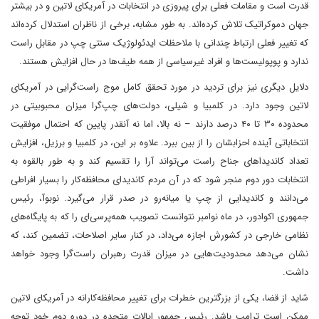
قدرت است و مقامات فعلی برای پیروزی در انتخابات در آمریکای لاتین و در بیشتر
جهان دموکراتیک تلاش کرده‌اند. به طور مشابه، برخی از ناظران استدلال کرده‌اند
که تغییر فعلی ارتباط چندانی با ملاحظات ایدئولوژیک سنتی چپ در مقابل راست
ندارد و پوپولیست‌ها و افراد غیرسیاسی از همه طیف‌ها در حال افزایش هستند.
دلایل دیگری نیز برای تردید در مورد تحقق کامل موج راست‌گرایی در آمریکای
لاتین وجود دارد. در کلمبیا و شیلی، دولت‌های چپ‌گرا میزان محبوبیتی در
محدوده ۳۰ تا ۴۰ درصد دارند – نه بالا، اما نه آنقدر پایین که احتمال موفقیت
انتخاباتی آینده احزابشان را از بین ببرد. علاوه بر این، در کلمبیا و برزیل، افزایش
تعداد کاندیداهای جناح راست می‌تواند آرا را تقسیم کند و به طور بالقوه به
انتخابات دور دوم منجر شود که در آن مردم کاندیدای محافظه‌کار را بسیار افراطی
می‌دانند و کاندیدایی از چپ یا میانه‌رو در صدر قرار می‌گیرد. نوبوآ، رئیس
جمهوری اکوادور، در ماه نوامبر نتوانست تصویب همه‌پرسی‌ای را که به پایگاه‌های
نظامی خارجی در کشورش اجازه می‌داد، در کنار سایر اصلاحات، تضمین کند، که
نشان می‌دهد محدودیت‌هایی در میزان قدرت رهبران راست‌گرا وجود خواهد
داشت.
شاید از قضا، یکی از بزرگترین خطرات برای تغییر محافظه‌کارانه در آمریکای لاتین
ممکن است ترامپ باشد. رئیس جمهور ایالات متحده در دوره دوم خود توجه