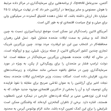
آلتمن، مدیرعامل OpenAI، از برنامه‌هایی برای سرمایه‌گذاری در مراکز داده مرتبط
با هوش مصنوعی و سایر پروژه‌ها در آرژانتین خبر داد که در نهایت می‌تواند تا ۲۵
میلیارد دلار ارزش داشته باشد، که نشان دهنده اشتیاق گسترده در سیلیکون ولی
برای میلی و نوع سیاست اقتصادی او به طور کلی است.
آمریکای لاتینِ راست‌گراتر نیز ممکن است موضع تردیدآمیزتری نسبت به چین
اتخاذ کند و بیشتر به سمت ایالات متحده متمایل شود. نسل قبلی رهبران
محافظه‌کار در انتخاب بین این دو ابرقدرت مردد بودند. چین بزرگترین شریک
تجاری چندین کشور آمریکای لاتین، از جمله برزیل، شیلی، پرو و اروگوئه است،
در حالی که ایالات متحده همچنان بزرگترین سرمایه‌گذار در منطقه است. اما
دولت ترامپ فشار بر متحدان را برای رویگردانی از پکن، به ویژه در مورد
سرمایه‌گذاری چین در مناطق بالقوه حساس مانند مخابرات و زیرساخت‌های
بندری، افزایش داده است. اسکات بسنت، وزیر خزانه‌داری ایالات متحده، بسته
نجات اخیر برای آرژانتین را به عنوان تلاشی صریح برای مقابله با نفوذ فزاینده
پکن توصیف کرد و آن را بخشی از «دکترین اقتصادی مونرو» جدید خواند، که به
ایده قرن نوزدهمی مبنی بر اینکه قدرت‌های خارجی در نیمکره غربی نامطلوب
هستند، اشاره دارد. برخی از ناظران گمانه‌زنی کرده‌اند که واشنگتن ممکن است
شرایطی را برای این کمک تعیین کرده باشد، مانند الزام بوئنوس آیرس به محدود