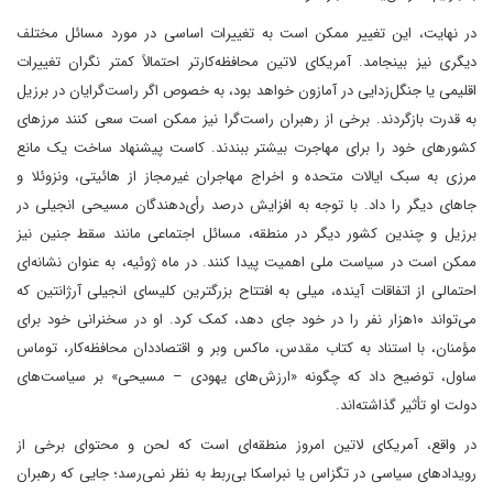
در نهایت، این تغییر ممکن است به تغییرات اساسی در مورد مسائل مختلف
دیگری نیز بینجامد. آمریکای لاتین محافظه‌کارتر احتمالاً کمتر نگران تغییرات
اقلیمی یا جنگل‌زدایی در آمازون خواهد بود، به خصوص اگر راست‌گرایان در برزیل
به قدرت بازگردند. برخی از رهبران راست‌گرا نیز ممکن است سعی کنند مرزهای
کشورهای خود را برای مهاجرت بیشتر ببندند. کاست پیشنهاد ساخت یک مانع
مرزی به سبک ایالات متحده و اخراج مهاجران غیرمجاز از هائیتی، ونزوئلا و
جاهای دیگر را داد. با توجه به افزایش درصد رأی‌دهندگان مسیحی انجیلی در
برزیل و چندین کشور دیگر در منطقه، مسائل اجتماعی مانند سقط جنین نیز
ممکن است در سیاست ملی اهمیت پیدا کنند. در ماه ژوئیه، به عنوان نشانه‌ای
احتمالی از اتفاقات آینده، میلی به افتتاح بزرگترین کلیسای انجیلی آرژانتین که
می‌تواند ۱۰هزار نفر را در خود جای دهد، کمک کرد. او در سخنرانی خود برای
مؤمنان، با استناد به کتاب مقدس، ماکس وبر و اقتصاددان محافظه‌کار، توماس
ساول، توضیح داد که چگونه «ارزش‌های یهودی – مسیحی» بر سیاست‌های
دولت او تأثیر گذاشته‌اند.
در واقع، آمریکای لاتین امروز منطقه‌ای است که لحن و محتوای برخی از
رویدادهای سیاسی در تگزاس یا نبراسکا بی‌ربط به نظر نمی‌رسد؛ جایی که رهبران