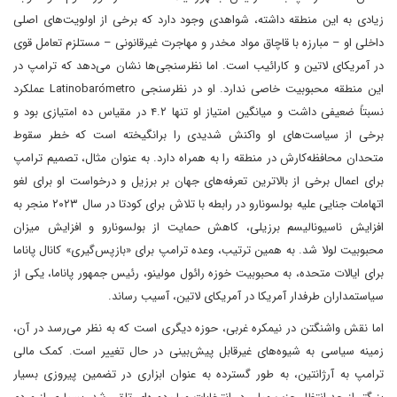
زیادی به این منطقه داشته، شواهدی وجود دارد که برخی از اولویت‌های اصلی
داخلی او – مبارزه با قاچاق مواد مخدر و مهاجرت غیرقانونی – مستلزم تعامل قوی
در آمریکای لاتین و کارائیب است. اما نظرسنجی‌ها نشان می‌دهد که ترامپ در
این منطقه محبوبیت خاصی ندارد. او در نظرسنجی Latinobarómetro عملکرد
نسبتاً ضعیفی داشت و میانگین امتیاز او تنها ۴.۲ در مقیاس ده امتیازی بود و
برخی از سیاست‌های او واکنش شدیدی را برانگیخته است که خطر سقوط
متحدان محافظه‌کارش در منطقه را به همراه دارد. به عنوان مثال، تصمیم ترامپ
برای اعمال برخی از بالاترین تعرفه‌های جهان بر برزیل و درخواست او برای لغو
اتهامات جنایی علیه بولسونارو در رابطه با تلاش برای کودتا در سال ۲۰۲۳ منجر به
افزایش ناسیونالیسم برزیلی، کاهش حمایت از بولسونارو و افزایش میزان
محبوبیت لولا شد. به همین ترتیب، وعده ترامپ برای «بازپس‌گیری» کانال پاناما
برای ایالات متحده، به محبوبیت خوزه رائول مولینو، رئیس جمهور پاناما، یکی از
سیاستمداران طرفدار آمریکا در آمریکای لاتین، آسیب رساند.
اما نقش واشنگتن در نیمکره غربی، حوزه دیگری است که به نظر می‌رسد در آن،
زمینه سیاسی به شیوه‌های غیرقابل پیش‌بینی در حال تغییر است. کمک مالی
ترامپ به آرژانتین، به طور گسترده به عنوان ابزاری در تضمین پیروزی بسیار