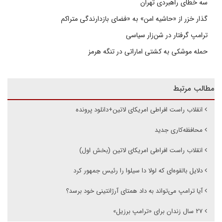
سه خطای راهبردی تهران
گذار خزر از «حاشیه امن» به «فضای بازدارندگی متراکم
ترامپ گرفتار در شن‌زار سیاسی
حمله موشکی به کشتی اماراتی در تنگه هرمز
مطالب مرتبط
انقلاب راست افراطی امریکای لاتین+دانلود پرونده
محافظه‌کاری جدید
انقلاب راست افراطی امریکای لاتین (بخش اول)
دلایل بالقوه‌ای که لولا دا سیلوا را رئیس جمهور کرد
آیا ترامپ می‌تواند به داد همتای آرژانتینی خود برسد؟
۲۷ سال زندان برای «ترامپ برزیل»