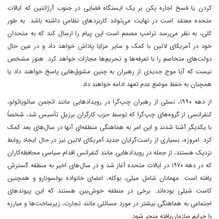
کردن یا فسخ اجاره پکن بر یک ایستگاه فضایی در جنوب آرژانتین که ایالات
متحده معتقد است در نهایت می‌تواند کاربردهای نظامی داشته باشد. به طور
کلی، به نظر می‌رسد ترامپ مصمم است این پیام را ارسال کند که به متحدان
خود در آمریکای لاتین با کمک و سایر مزایا پاداش خواهد داد و در عین حال
دولت‌های متخاصم را با تعرفه‌ها و تحریم‌ها مجازات خواهد کرد. هنوز مشخص
نیست که آیا موج جدیدی از رهبران به چنین مشوق‌هایی پاسخ خواهند داد یا
همچنان به حفظ موضع عدم تعهد ادامه خواهند داد.
از دهه ۱۹۹۰، نسلی از رهبران چپ‌گرا در رویدادهایی مانند انجمن سائوپائولو،
کنفرانسی از گروه‌های چپ‌گرا که توسط حزب کارگران برزیل تأسیس شد، شخصاً
با یکدیگر آشنا شدند و این امر به هماهنگی منطقه‌ای آنها در سال‌های بعد کمک
کرد. امروزه، بسیاری از راست‌گرایان جدید آمریکای لاتین نیز در حال ایجاد روابط
نزدیک هستند، از جمله در رویدادهایی مانند کنفرانس اقدام سیاسی محافظه‌کاران
که در دهه ۱۹۷۰ در ایالات متحده آغاز شد و در سال‌های اخیر به منطقه گسترش
یافته است. مهمانان شامل میلی، بوکله، اعضای خانواده بولسونارو و همچنین
کاست شیلی بوده‌اند. برخی در منطقه خوش‌بین هستند که این پیوندهای
اجتماعی به هماهنگی بیشتر در مورد مسائلی مانند تجارت، زیرساخت‌ها و مبارزه
با جرایم سازمان‌یافته منجر شود.