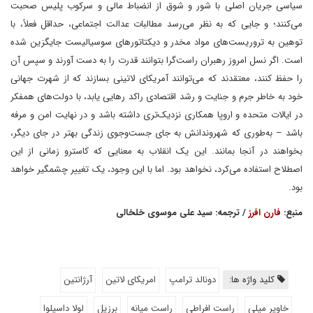
سیاسی جریان اصلی با شور و شوق از انضباط مالی و سرکوب پلیس صحبت
می‌کنند؛ و جایی که به نظر می‌رسد مطالبات عدالت اجتماعی، حداقل فعلاً، با
توهین به تروریست‌های مواد مخدر و دیکتاتورهای سوسیالیست جایگزین شده
است. اگر نسل امروز رهبران راست‌گرا بتوانند قدرت را به دست آورند و سپس آن
را حفظ کنند، معتقدند که می‌توانند آمریکای لاتینی بسازند که از شهرت جهانی
خود به خاطر جرم و جنایت و رشد اقتصادی راکد رهایی یابد، با دولت‌های همفکر
در ایالات متحده و اروپا همکاری نزدیک‌تری داشته باشد و در نهایت امن و مرفه
باشد – به‌طوری که شهروندانش به جای جست‌وجوی زندگی بهتر در جای دیگر،
بخواهند در آنجا بمانند. این یک انقلاب به معنایی که کاسترو زمانی از این
اصطلاح استفاده می‌کرد، نخواهد بود. اما با این وجود، یک تغییر چشمگیر خواهد
بود.
منبع:
فارن افرز
/ ترجمه: سید علی موسوی خلخالی
کلید واژه ها:
دونالد ترامپ
امریکای لاتین
آرژانتین
خاویر میلی
راست افراطی
راست میانه
برزیل
لولا داسیلوا