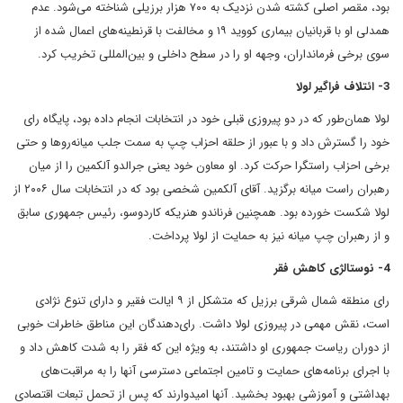
بود، مقصر اصلی کشته شدن نزدیک به ۷۰۰ هزار برزیلی شناخته می‌شود. عدم
همدلی او با قربانیان بیماری کووید ۱۹ و مخالفت با قرنطینه‌های اعمال شده از
سوی برخی فرمانداران، وجهه او را در سطح داخلی و بین‌المللی تخریب کرد.
3- ائتلاف فراگیر لولا
لولا همان‌طور که در دو پیروزی قبلی خود در انتخابات انجام داده بود، پایگاه رای
خود را گسترش داد و با عبور از حلقه احزاب چپ به سمت جلب میانه‌روها و حتی
برخی احزاب راستگرا حرکت کرد. او معاون خود یعنی جرالدو آلکمین را از میان
رهبران راست میانه برگزید. آقای آلکمین شخصی بود که در انتخابات سال ۲۰۰۶ از
لولا شکست خورده بود. همچنین فرناندو هنریکه کاردوسو، رئیس جمهوری سابق
و از رهبران چپ میانه نیز به حمایت از لولا پرداخت.
4- نوستالژی کاهش فقر
رای منطقه شمال شرقی برزیل که متشکل از ۹ ایالت فقیر و دارای تنوع نژادی
است، نقش مهمی در پیروزی لولا داشت. رای‌دهندگان این مناطق خاطرات خوبی
از دوران ریاست جمهوری او داشتند، به ویژه این که فقر را به شدت کاهش داد و
با اجرای برنامه‌های حمایت و تامین اجتماعی دسترسی آنها را به مراقبت‌های
بهداشتی و آموزشی بهبود بخشید. آنها امیدوارند که پس از تحمل تبعات اقتصادی