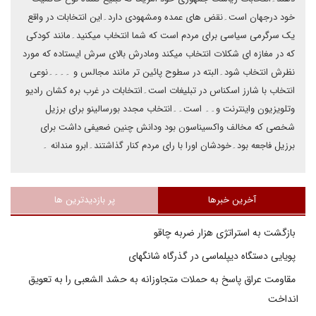
خود درجهان است۔نقض های عمده ومشهودی دارد۔این انتخابات در واقع
یک سرگرمی سیاسی برای مردم است که شما انتخاب میکنید۔مانند کودکی
که در مغازه ای شکلات انتخاب میکند ومادرش بالای سرش ایستاده که مورد
نظرش انتخاب شود۔البته در سطوح پائین تر مانند مجالس و ۔۔۔۔نوعی
انتخاب با شارز اسکناس در تبلیغات است۔انتخابات در غرب بره کشان رادیو
وتلویزیون واینترنت و۔۔ است۔۔انتخاب مجدد بورسالینو برای برزیل
شخصی که مخالف واکسیناسون بود ودانش چنین ضعیفی داشت برای
برزیل فاجعه بود۔خودشان اورا با رای مردم کنار گذاشتند۔ابرو مندانه ۔
آخرین خبرها
پر بازدیدترین ها
بازگشت به استراتژی هزار ضربه چاقو
پویایی دستگاه دیپلماسی در گذرگاه شانگهای
مقاومت عراق پاسخ به حملات متجاوزانه به حشد الشعبی را به تعویق
انداخت