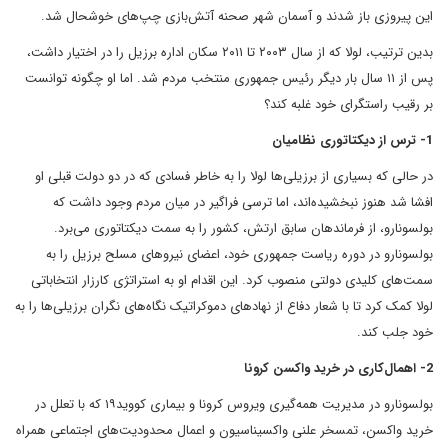
این پیروزی باز شدند و آسمان شهر صحنه آتش‌بازی چپ‌های خوشحال شد.
بدین ترتیب، لولا که از سال ۲۰۰۳ تا ۲۰۱۱ سکان اداره برزیل را در اختیار داشت،
پس از ۱۱ سال بار دیگر رئیس جمهوری منتخب مردم شد. اما او چگونه توانست
بر رقیب راستگرای خود غلبه کند؟
1- ترس از دیکتاتوری نظامیان
در حالی که بسیاری از برزیلی‌ها لولا را به خاطر فسادی که در دو دولت قبلی او
افشا شد هنوز نبخشیده‌اند، اما ترسی فراگیر در میان مردم وجود داشت که
بولسونارو، از فرماندهان سابق ارتش، کشور را به سمت دیکتاتوری می‌برد.
بولسونارو در دوره ریاست جمهوری خود، اعضای نیروهای مسلح برزیل را به
سمت‌های کلیدی دولتی منصوب کرد. این اقدام او به استراتژی کارزار انتخاباتی
لولا کمک کرد تا با شعار دفاع از نهادهای دموکراتیک نگاه‌های نگران برزیلی‌ها را به
خود جلب کند.
2- اهمال‌کاری در خرید واکسن کرونا
بولسونارو در مدیریت همه‌گیری ویروس کرونا و بیماری کووید۱۹ که با تعلل در
خرید واکسن، تمسخر علنی واکسیناسیون و اعمال محدودیت‌های اجتماعی همراه