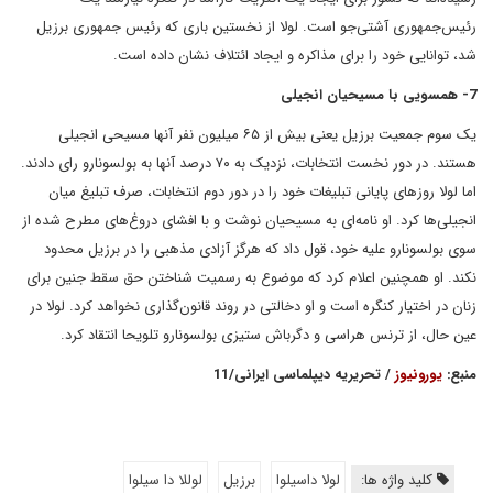
رئیس‌جمهوری آشتی‌جو است. لولا از نخستین باری که رئیس جمهوری برزیل
شد، توانایی خود را برای مذاکره و ایجاد ائتلاف نشان داده است.
7- همسویی با مسیحیان انجیلی‌
یک سوم جمعیت برزیل یعنی بیش از ۶۵ میلیون نفر آنها مسیحی انجیلی
هستند. در دور نخست انتخابات، نزدیک به ۷۰ درصد آنها به بولسونارو رای دادند.
اما لولا روزهای پایانی تبلیغات خود را در دور دوم انتخابات، صرف تبلیغ میان
انجیلی‌ها کرد. او نامه‌ای به مسیحیان نوشت و با افشای دروغ‌های مطرح شده از
سوی بولسونارو علیه خود، قول داد که هرگز آزادی مذهبی را در برزیل محدود
نکند. او همچنین اعلام کرد که موضوع به رسمیت شناختن حق سقط جنین برای
زنان در اختیار کنگره است و او دخالتی در روند قانون‌گذاری نخواهد کرد. لولا در
عین حال، از ترنس هراسی و دگرباش ستیزی بولسونارو تلویحا انتقاد کرد.
منبع:
یورونیوز
/ تحریریه دیپلماسی ایرانی/11
کلید واژه ها:
لولا داسیلوا
برزیل
لوللا دا سیلوا