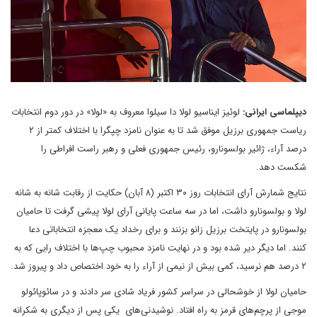
دیپلماسی ایرانی:
لوئیز ایناسیو لولا دا سیلوا معروف به «لولا» در دور دوم انتخابات
ریاست جمهوری برزیل موفق شد تا به عنوان نامزد چپگرا با اختلاف کمتر از ۲
درصد آراء، ژائیر بولسونارو، رئیس جمهوری فعلی و رهبر راست افراطی را
شکست دهد.
نتایج شمارش آرای انتخابات روز ۳۰ اکتبر (۸ آبان) حکایت از رقابت شانه به شانه
لولا و بولسونارو داشت، اما در سه ساعت پایانی آرای لولا پیشی گرفت تا حامیان
بولسونارو در پایتخت برزیل زانو بزنند و برای رخداد یک معجزه انتخاباتی دعا
کنند. اما دیگر دیر شده بود و در نهایت نامزد محبوب چپ‌ها با اختلاف رایی که به
۲ درصد هم نرسید، کمی بیش از نیمی از آراء را به خود اختصاص داد و پیروز شد.
حامیان لولا از خوشحالی در سراسر کشور فریاد شادی سر دادند و در سائوپائولو
موجی از پرچم‌های قرمز به راه افتاد. نوشیدنی‌های یکی پس از دیگری به شکرانه