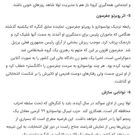
و اجتماعی همه‌گیری کرونا باز هم با مدیریت لولا شاهد روزهای خوبی باشند.
5- اثر روبرتو جفرسون
رابطه نزدیک بولسونارو با روبرتو جفرسون، نماینده سابق کنگره که یکشنبه گذشته،
هنگامی که ماموران پلیس برای دستگیری او آمدند به سمت آنها شلیک کرد و
نارنجک پرتاب کرد، موجب ریزش بخشی از آرای رئیس جمهوری فعلی برزیل
شد. جفرسون افزون بر این که متهم به رهبری یک گروه شبه‌نظامی ضد
دموکراسی است، اخیرا یک عضو زن دادگاه عالی این کشور را به صورت آنلاین
تهدید کرده بود. هر چند بولسونارو به سرعت جفرسون را «گانگستر» خطاب کرد و
از او تبری جست ولی رفتارهای دوست قدیمی او تاثیرش را بر شکست انتخاباتی
او گذاشت.
6- توانایی سازش
لولا پس از ادای سوگند در سال آینده، باید با کنگره‌ای که تحت سلطه احزاب
محافظه کار است، همکاری کند. حزب لیبرال بولسونارو ۹۹ کرسی‌ معادل یک
پنجم آنها را در اختیار خواهد داشت. این فرضیه مطرح است که بسیاری از
برزیلی‌ها پس از نمایش قدرتمند جناح راست در دور اول انتخابات، به این نتیجه
رسیده‌اند که کشور برای ایجاد یک اکثریت کارآمد در کنگره نیازمند یک