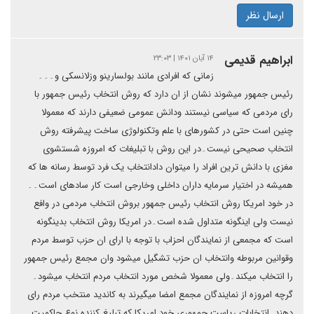
ارسال نظر
ابراهیم قدیمی
۱۴ آبان ۱۴۰۱ | ۲۳:۰۳
زمانی که افرادی مانند بولسارینو وزلانسکی و۔۔۔
رئیس جمهور میشوند نشان از ان دارد که روش انتخاب رئیس جمهور با
رای مردمی که سیاسی نیستند ودانش عمومی ضعیفی دارند که معمولا
چنین است حتی در کشورهای با علم وتکنولوژی ساخت پیشرفته روش
انتخاب صحیحی نیست۔در این روش با تبلیغات که امروزه شستشوی
مغزی با دانش ترین افراد را میتوان دادانتخاب یک فرد توسط رسانه ها که
همیشه در اختیار سرمایه داران داخلی وخارجی است کار سادهای است۔۔
در خود امریکا روش انتخاب رئیس جمهور بروش انتخاب مردمی در وافع
نیست ولی اینگونه متداول شده است۔در امریکا روش انتخاب بدینگونه
است که مجمعی از نمایندگان احزاب با توجه با ارای ان حزب توسط مردم
وقوانین مربوطه وانتخاب ان حزب تشگیل میشود وان مجمع رئیس جمهور
را انتخاب میکند۔ولی معمولا شخص مورد انتخاب مردم انتخاب میشود۔
گرچه امروزه از نمایندگان مجمع امضا میگیرند به کاندید منتخب مردم رای
دهند۔انتخابات ریاست جمهوری خود امریکا که تبلیغ کننده نوع حاکمیت