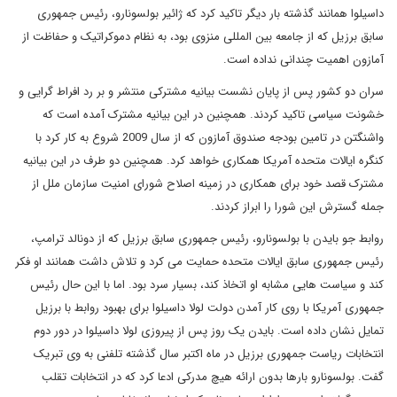
داسیلوا همانند گذشته بار دیگر تاکید کرد که ژائیر بولسونارو، رئیس جمهوری
سابق برزیل که از جامعه بین المللی منزوی بود،‌ به نظام دموکراتیک و حفاظت از
آمازون اهمیت چندانی نداده است.
سران دو کشور پس از پایان نشست بیانیه مشترکی منتشر و بر رد افراط گرایی و
خشونت سیاسی تاکید کردند. همچنین در این بیانیه مشترک آمده است که
واشنگتن در تامین بودجه صندوق آمازون که از سال 2009 شروع به کار کرد با
کنگره ایالات متحده آمریکا همکاری خواهد کرد. همچنین دو طرف در این بیانیه
مشترک قصد خود برای همکاری در زمینه اصلاح شورای امنیت سازمان ملل از
جمله گسترش این شورا را ابراز کردند.
روابط جو بایدن با بولسونارو، رئیس جمهوری سابق برزیل که از دونالد ترامپ،
رئیس جمهوری سابق ایالات متحده حمایت می کرد و تلاش داشت همانند او فکر
کند و سیاست هایی مشابه او اتخاذ کند، بسیار سرد بود. اما با این حال رئیس
جمهوری آمریکا با روی کار آمدن دولت لولا داسیلوا برای بهبود روابط با برزیل
تمایل نشان داده است. بایدن یک روز پس از پیروزی لولا داسیلوا در دور دوم
انتخابات ریاست جمهوری برزیل در ماه اکتبر سال گذشته تلفنی به وی تبریک
گفت. بولسونارو بارها بدون ارائه هیچ مدرکی ادعا کرد که در انتخابات تقلب