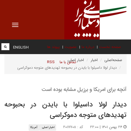
Toggle
vigation
صفحه نخست
درباره ما
عضویت
پیوند ها
ENGLISH
صفحه‌اصلی
اخبار
اخبار اصلی
تماس با ما
RSS
دیدار لولا داسیلوا با بایدن در بحبوحه تهدیدهای متوجه دموکراسی
آنچه برای امریکا و برزیل مشابه بوده است
دیدار لولا داسیلوا با بایدن در بحبوحه
تهدیدهای متوجه دموکراسی
۲۴ بهمن ۱۴۰۱ | ۲۲:۰۰
کد : ۲۰۱۷۷۰۸
اخبار اصلی
آمریکا