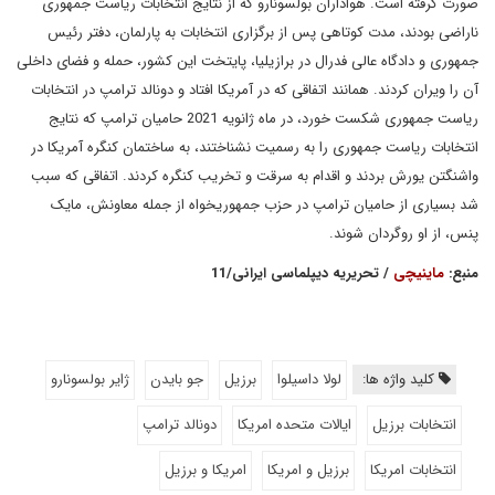
صورت گرفته است. هواداران بولسونارو که از نتایج انتخابات ریاست جمهوری
ناراضی بودند، مدت کوتاهی پس از برگزاری انتخابات‌ به پارلمان، دفتر رئیس
جمهوری و دادگاه عالی فدرال در برازیلیا، پایتخت این کشور، حمله و فضای داخلی
آن را ویران کردند. همانند اتفاقی که در آمریکا افتاد و دونالد ترامپ در انتخابات
ریاست جمهوری شکست خورد، در ماه ژانویه 2021 حامیان ترامپ که نتایج
انتخابات ریاست جمهوری را به رسمیت نشناختند، به ساختمان کنگره آمریکا در
واشنگتن یورش بردند و اقدام به سرقت و تخریب کنگره کردند. اتفاقی که سبب
شد بسیاری از حامیان ترامپ در حزب جمهوریخواه از جمله معاونش، مایک
پنس، از او روگردان شوند.
منبع:
ماینیچی
/ تحریریه دیپلماسی ایرانی/11
کلید واژه ها:
لولا داسیلوا
برزیل
جو بایدن
ژایر بولسونارو
انتخابات برزیل
ایالات متحده امریکا
دونالد ترامپ
انتخابات امریکا
برزیل و امریکا
امریکا و برزیل