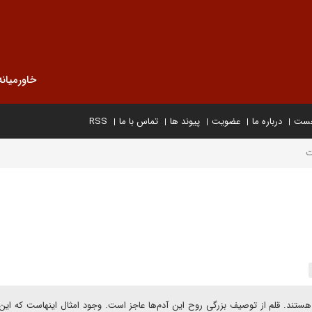
خاورمیانه
خست
درباره ما
عضویت
پیوند ها
تماس با ما
RSS
ت
ستند. قلم از توصیف بزرگی روح این آدم‌ها عاجز است. وجود امثال اینهاست که این د