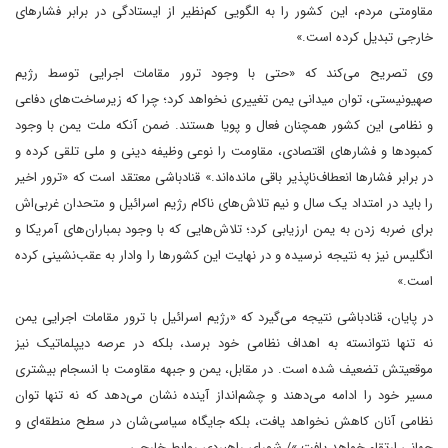
مقاومتی مردم، این کشور را به الگویی کم‌نظیر از ایستادگی در برابر فشارهای
خارجی تبدیل کرده است.»
وی تصریح می‌کند که «حتی با وجود ترور مقامات اجرایی توسط رژیم
صهیونیستی، توان میدانی یمن تغییری نخواهد کرد؛ چرا که زیرساخت‌های دفاعی
و نظامی این کشور همچنان فعال و پویا هستند. ضمن آنکه ملت یمن با وجود
کمبودها و فشارهای اقتصادی، مقاومت را نوعی وظیفه دینی و ملی تلقی کرده و
در برابر فشارها انعطاف‌ناپذیر باقی مانده‌اند.» قنادباشی معتقد است که «ترور اخیر
را باید در امتداد یک سال و نیم تلاش‌های ناکام رژیم اسرائیل و متحدان غربی‌اش
برای ضربه زدن به یمن ارزیابی کرد؛ تلاش‌هایی که با وجود بمباران‌های آمریکا و
انگلیس نیز به نتیجه نرسیده و در نهایت این کشورها را وادار به عقب‌نشینی کرده
است.»
در پایان، قنادباشی نتیجه می‌گیرد که «رژیم اسرائیل با ترور مقامات اجرایی یمن
نه تنها نتوانسته به اهداف نظامی خود برسد، بلکه در عرصه دیپلماتیک نیز
موقعیتش تضعیف شده است. در مقابل، یمن و جبهه مقاومت با انسجام بیشتری
مسیر خود را ادامه می‌دهند و چشم‌انداز آینده نشان می‌دهد که نه تنها توان
نظامی آنان کاهش نخواهد یافت، بلکه جایگاه سیاسی‌شان در سطح منطقه‌ای و
جهانی ارتقاء خواهد یافت.»/ شورای راهبردی روابط خارجی