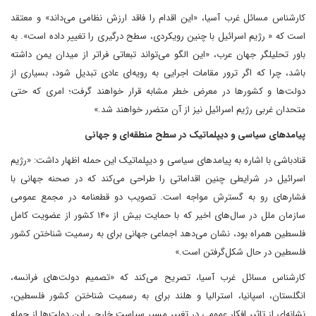
کارشناس مسائل غرب آسیا، «این اقدام را فاقد ارزش نظامی می‌داند» و معتقد
است که « رژیم اسرائیل با چنین رویکردی، سطح درگیری را تغییر داده است». به
باور تحلیلگر جهان عرب، «این الگو می‌تواند تبعاتی فراتر از میدان یمن داشته
باشد، چرا که اگر ترور مقامات اجرایی به رویه‌ای عادی تبدیل شود، بسیاری از
دولت‌ها و کشورها در معرض خطر مشابه قرار خواهند گرفت؛ امری که حتی
متحدان غربی رژیم اسرائیل نیز از آن متضرر خواهند شد.»
پیامدهای سیاسی و دیپلماتیک در سطح منطقه‌ای و جهانی
قنادباشی با اشاره به پیامدهای سیاسی و دیپلماتیک این حمله اظهار داشت: «رژیم
اسرائیل در شرایطی چنین اقداماتی را طراحی می‌کند که در صحنه جهانی با
فشارهای رو به گسترش مواجه است. تصویب دو قطعنامه در مجمع عمومی
سازمان ملل در سال‌های اخیر که با حمایت بیش از ۱۴۰ کشور از عضویت کامل
فلسطین همراه بود، نشان می‌دهد اجماعی جهانی برای به رسمیت شناختن کشور
فلسطین در حال شکل‌گرفتن است.»
کارشناس مسائل غرب آسیا، تصریح می‌کند که «تصمیم دولت‌های فرانسه،
انگلستان، اسپانیا، استرالیا و هلند برای به رسمیت شناختن کشور فلسطین،
نشانه‌ای از تاثیر افکار عمومی در تغییر مسیر سیاست خارجی این دولت‌ها از جمله