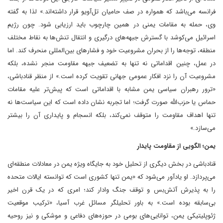
فرانسه می‌باشد که همواره در صف حامیان تل‌آویو قرار داشته‌‌اند.» لذا به گفته
وی، حمله به مقامات یمنی در همین چارچوب باید ارزیابی شود. چون رژیم
اسرائیل می‌کوشد با گسترش جبهه‌های درگیری و انتقال تنش‌ها به نقاط مختلف
منطقه، توجه‌ها را از بحران مشروعیت خود و فشارهای بین‌المللی منحرف کند. اما
در عمل، چنین اقداماتی نه تنها به تضعیف جبهه مقاومت منجر نشده، بلکه
مشروعیت آن را نزد افکار عمومی جهانی تقویت کرده است.» از منظر قنادباشی،
«ترور رهبران سیاسی یمن مشابه با اقداماتی است که پیش‌تر علیه مقامات
حماس یا حزب‌الله صورت گرفت؛ اما تجربه نشان داده است که این سیاست‌ها نه
تنها اهداف مقاومت را متوقف نمی‌کند، بلکه انسجام و پایداری آن را بیشتر
می‌سازد.»
یمن؛ الگویی از مقاومت پایدار
قنادباشی در بخش دیگری از تحلیل خود به جایگاه ویژه یمن در معادلات منطقه‌ای
می‌پردازد. او یادآور می‌شود که «یمن تنها کشوری است که توانسته ایالات متحده
را به پذیرش آتش‌بس و توقف جنگ وادار کند؛ امری که در یک قرن اخیر
بی‌سابقه بوده است.» به باور تحلیلگر مسائل غرب آسیا، «ترکیب موقعیت
ژئوپلیتیکی یمن، توانایی‌های بومی در حوزه‌های دفاعی و موشکی و نیز روحیه