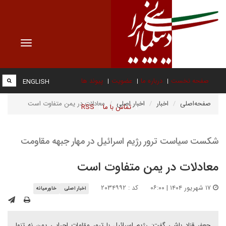
Toggle
vigation
صفحه نخست
درباره ما
عضویت
پیوند ها
ENGLISH
صفحه‌اصلی
اخبار
اخبار اصلی
معادلات در یمن متفاوت است
تماس با ما
RSS
شکست سیاست ترور رژیم اسرائیل در مهار جبهه مقاومت
معادلات در یمن متفاوت است
۱۷ شهریور ۱۴۰۴ | ۰۶:۰۰
کد : ۲۰۳۴۹۹۲
اخبار اصلی
خاورمیانه
جعفر قناد باشی گفت: رژیم اسرائیل با ترور مقامات اجرایی یمن نه تنها