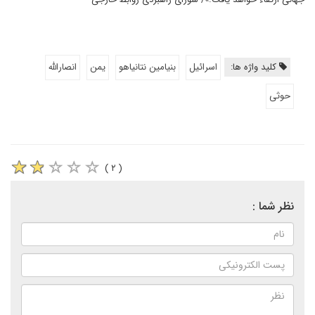
کلید واژه ها:
اسرائیل
بنیامین نتانیاهو
یمن
انصارالله
حوثی
( ۲ )
نظر شما :