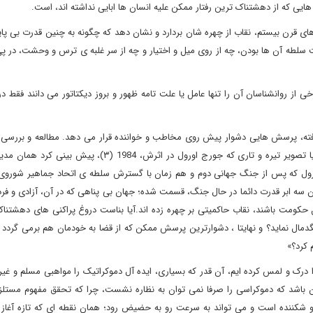
هایی که از دهشتناک ترین رفتار ممکن علیه انسان ها ابایی نداشته اند، است.
های قرن بیستم، نقاب از چهره شان بردارد و نشان دهد که چگونه به چنین قدرت بی پ
ت سلطه آن ها بودن، چه از روی میل و اختیار و چه از سر غلبه ی ترس و وحشت، در پی
ز روانشناسان آن را تنها عامل یا علت تامه ظهور و بروز دیکتاتور می دانند فقط در 
فته، پرسش هایی دشوار پیش روی مخاطب و خواننده قرار می دهد. مطالعه و بررسی 
حکومتی این مستبدان، ما را با طرح این پرسش وا می دارد که آیا تصویر تیره و تاری که جورج اورول در اثرش، 984
رول که پس از جنگ جهانی دوم و هم زمان با گسترش سلطه ی اتحاد جماهیر شوروی ب
ان سه ابر قدرت دائما در حال جنگ، قسمت شده؛ جهان بی پناهی که در آن، آزادی و ف
 حکومت باشند، نقاب حاکمیتی بر چهره زده اند.آیا بناست دروغ پراکنی های دهشتناک
لگدمال نماید؟ و نهایتا ، دشوارترین پرسش ممکن که از قضا به خودمان هم برمی گرد
 کرد؟»
 درک و لمس کرده ایم، آن قدر که بسیاری، ایده آل دموکراتیک را مواهبی مسلم و غیر ق
مان باشد که دموکراسی را صرفا نمی توان به نظاره نشست، چرا که تحقق مفهوم مستلز
شکننده است و می تواند به سرعت رو به حضیض رود؛ همان نقطه ای که تازه آغاز