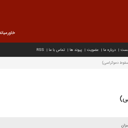
خاورمیانه
خست
درباره ما
عضویت
پیوند ها
تماس با ما
RSS
 سقوط دموکراسی)
ی)
بزان