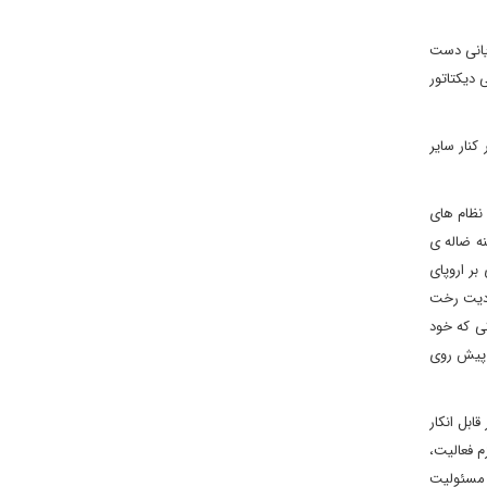
ایانی دست
 دیکتاتور
کنار سایر
نظام های
1 (۳)، پیش بینی کرد همان مدینه ضاله ی
ر اروپای
ردیت رخت
ی که خود
د پیش روی
ابل انکار
م فعالیت،
 مسئولیت