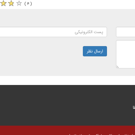
( ۴ )
ارسال نظر
ا