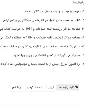
پاورقی‌ها:
۱- مفهوم ابرمرد در اینجا به معنی دیکتاتور است.
۲- کتاب ابر مرد محمل تقابل دو اندیشه ی دیکتاتوری و دموکراسی است.
۳- مطالعه دو اثر ارزشمند قلعه حیوانات و 1984 به خواننده کمک می کند تا به فهم دقیق تری از حکومت های دیکتاتوری دست یابد.
۴- مطالعه دو اثر ارزشمند قلعه حیوانات و 1984 به خواننده کمک می کند تا به فهم دقیق تری از حکومت های دیکتاتوری دست یابد.
۵- مردم یک جامعه با سکوت و بی تفاوت بودنشان در حقیقت همدست دیکتاتور ودر حبس، شکنجه و کشتار و جنایات وی شریک اند.
۶- اسنایدر می گوید:« از کسی اطاعت بی چون چرا نکن»
۷- لرد اکتون مورخ، پیش از به قدرت رسیدن موسولینی اعلام کرده بود « قدرت به فساد می انجامد و قدرت مطلق ، فساد مطلق در پی دارد.»
کلید واژه ها:
ابرمرد
محمد کرمی
دیکتاتور