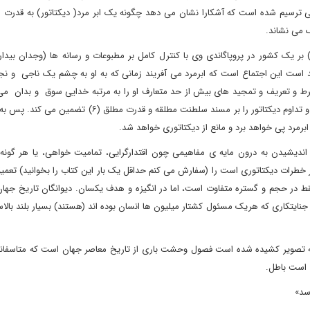
ی ترسیم شده است که آشکارا نشان می دهد چگونه یک ابر مرد( دیکتاتور) به قدرت 
 می نشاند.
بر یک کشور در پروپاگاندی وی با کنترل کامل بر مطبوعات و رسانه ها (وجدان بیدار
است این اجتماع است که ابرمرد می آفریند زمانی که به او به چشم یک ناجی و نج
رط و تعریف و تمجید های بیش از حد متعارف او را به مرتبه خدایی سوق و بدان می 
سکوت (۴) و عدم پرسشگری و اطاعت بی چون و چرا (۵)، استمرار و تداوم دیکتاتور را بر مسند سلطنت مطلقه و قد
برمرد پی خواهد برد و مانع از دیکتاتوری خواهد شد.
هد کرد تا با اندیشیدن به درون مایه ی مفاهیمی چون اقتدارگرایی، تمامیت خواهی، یا هر گون
بر خطرات دیکتاتوری است را (سفارش می کنم حداقل یک بار این کتاب را بخوانید) تعم
ط در حجم و گستره متفاوت است، اما در انگیزه و هدف یکسان. دیوانگان تاریخ جهان
ایتکاری که هریک مسئول کشتار میلیون ها انسان بوده اند (هستند) بسیار بلند بالا
د به تصویر کشیده شده است فصول وحشت باری از تاریخ معاصر جهان است که متاسفان
ی است باطل.
رسد»