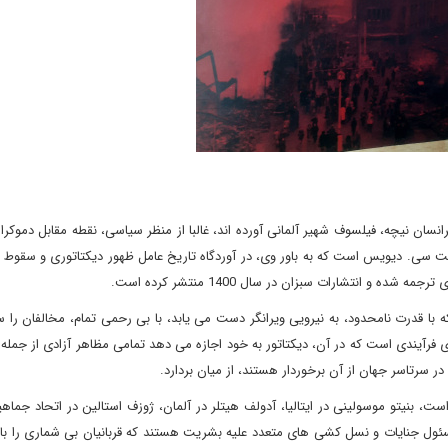
ا هم تراز ابرانسان نیچه، فیلسوف شهیر آلمانی آورده اند، غالبا از منظر سیاسی، نقطه مقابل دم
 سی. دیویس است که به باور وی، در آوردگاه تاریخ عامل ظهور دیکتاتوری و سقوط 
و انتشارات سبزان در سال 1400 منتشر کرده است.
ه با قدرت نامحدود، به نیرویی ویرانگر دست می یابد، با بی رحمی تمام، مخالفان را
یای فرآیندی است که در آن، دیکتاتور به خود اجازه می دهد تمامی مظاهر آزادی از جمله
ر سرتاسر جهان از آن برخوردار هستند، از میان بردارد.
ت، بنیتو موسولینی در ایتالیا، آدولف هیتلر در آلمان، ژوزف استالین در اتحاد جماه
ل جنایات و نسل کشی های متعدد علیه بشریت هستند که قربانیان بی شماری را با ا