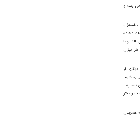
می رسد و
 جامعه) و
ات دهنده
بالد و با
رت مطلق (۶) تضمین می کند. پس به هر میزان
ه دیگری از
یق بخشیم.
 بسیارند،
ست و دفتر
ه همچنان