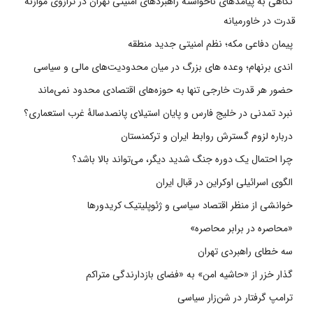
نگاهی به پیامدهای ناخواسته راهبردهای امنیتی تهران در ترازوی موازنه
قدرت در خاورمیانه
پیمان دفاعی مکه؛ نظم امنیتی جدید منطقه
اندی برنهام؛ وعده های بزرگ در میان محدودیت‌های مالی و سیاسی
حضور هر قدرت خارجی تنها به حوزه‌های اقتصادی محدود نمی‌ماند
نبرد تمدنی در خلیج فارس و پایان استیلای پانصدسالۀ غرب استعماری؟
درباره لزوم گسترش روابط ایران و ترکمنستان
چرا احتمال یک دوره جنگ شدید دیگر، می‌تواند بالا باشد؟
الگوی اسرائیلی اوکراین در قبال ایران
خوانشی از منظر اقتصاد سیاسی و ژئوپلیتیک کریدورها
«محاصره در برابر محاصره»
سه خطای راهبردی تهران
گذار خزر از «حاشیه امن» به «فضای بازدارندگی متراکم
ترامپ گرفتار در شن‌زار سیاسی