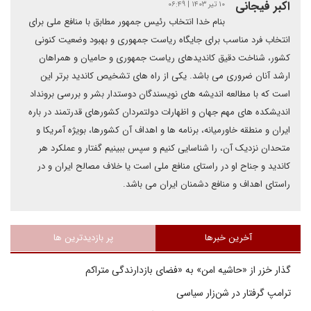
اکبر فیجانی
۱۰ تیر ۱۴۰۳ | ۰۶:۴۹
بنام خدا انتخاب رئیس جمهور مطابق با منافع ملی برای
انتخاب فرد مناسب برای جایگاه ریاست جمهوری و بهبود وضعیت کنونی
کشور، شناخت دقیق کاندیدهای ریاست جمهوری و حامیان و همراهان
ارشد آنان ضروری می باشد. یکی از راه های تشخیص کاندید برتر این
است که با مطالعه اندیشه های نویسندگان دوستدار بشر و بررسی برونداد
اندیشکده های مهم جهان و اظهارات دولتمردان کشورهای قدرتمند در باره
ایران و منطقه خاورمیانه، برنامه ها و اهداف آن کشورها، بویژه آمریکا و
متحدان نزدیک آن، را شناسایی کنیم و سپس ببینیم گفتار و عملکرد هر
کاندید و جناح او در راستای منافع ملی است یا خلاف مصالح ایران و در
راستای اهداف و منافع دشمنان ایران می باشد.
آخرین خبرها
پر بازدیدترین ها
گذار خزر از «حاشیه امن» به «فضای بازدارندگی متراکم
ترامپ گرفتار در شن‌زار سیاسی