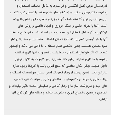
قدرتمندان غربی (مثل انگلیس و فرانسه)، به دلایل مختلف استقلال و
پیشرفت کشورهای دیگر، بویژه کشورهای خاورمیانه، را تحمل نمی کنند. و
از بیش از نیم قرن گذشته هدف آنها تجزیه و تضعیف این کشورها بوده
است. آنها با تفرقه افکنی و جنگ افروزی و ایجاد ناامنی و روش های
گوناگون دیگر بدنبال تحقق این هدف و سایر اهداف ضد بشریشان هستند.
آنها با هر گروه یا کشوری که مانع تحقق اهداف استعماری و ضد بشریشان
شود دشمن هستند. یعنی دشمنی نظام سلطه با ما ذاتی می باشد و اینطور
نیست که اگر خواهان استقلال و پیشرفت باشیم و به آنها کاری نداشته
باشیم، با ما کاری ندارند. بطور خلاصه، باید باور کنیم که به دلایل فوق و
دلایل عدیده دیگر امکان تعاملی که بنفع ایران باشد با آمریکا وجود ندارد.
بنابراین باید، ضمن پرهیز از رفتار تحریک آمیز، بسیار هوشمندانه اهداف و
برنامه های بدخواهان کشورمان را شناسایی کنیم و مراقبت کنیم تصمیم
های مهم و سرنوشت ساز ما و رفتار کلامی و عملیمان تحت تاثیر تبلیغات و
ادعاهای دروغین دشمنان ایران و بشریت نباشد و درتله های گوناگون آنها
نیافتیم.