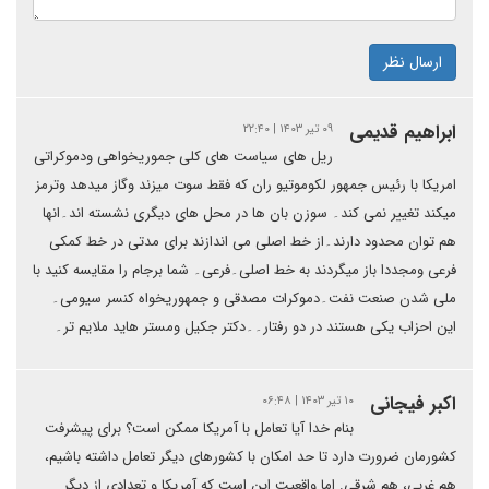
ارسال نظر
ابراهیم قدیمی
۰۹ تیر ۱۴۰۳ | ۲۲:۴۰
ریل های سیاست های کلی جموریخواهی ودموکراتی
امریکا با رئیس جمهور لکوموتیو ران که فقط سوت میزند وگاز میدهد وترمز
میکند تغییر نمی کند۔ سوزن بان ها در محل های دیگری نشسته اند۔انها
هم توان محدود دارند۔از خط اصلی می اندازند برای مدتی در خط کمکی
فرعی ومجددا باز میگردند به خط اصلی۔فرعی۔ شما برجام را مقایسه کنید با
ملی شدن صنعت نفت۔دموکرات مصدقی و جمهوریخواه کنسر سیومی۔
این احزاب یکی هستند در دو رفتار۔۔دکتر جکیل ومستر هاید ملایم تر۔
اکبر فیجانی
۱۰ تیر ۱۴۰۳ | ۰۶:۴۸
بنام خدا آیا تعامل با آمریکا ممکن است؟ برای پیشرفت
کشورمان ضرورت دارد تا حد امکان با کشورهای دیگر تعامل داشته باشیم،
هم غربی، هم شرقی. اما واقعیت این است که آمریکا و تعدادی از دیگر