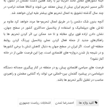
البته کشورهای مقابل مانند آمریکا نیز با رصد همین دست گفتمان در کشور، به
تأثیر مسیر تحریم ایران بیش از پیش معتقد می شوند و اتفاقا همانند ترامپ در
چند سال گذشته تشویق به اعمال تحریم های بیشتر علیه ایران خواهند شد.
آنچه بدون شک دشمن را در طریق اعمال تحریم¬ها مردد خواهد کرد علاوه بر
تلاش های دیپلماتیک و استفاده از پتانسیل حداکثری کشور در سطح جهان،
نشان دادن اراده قوی برای مقابله و تا حد ممکن بی اثر کردن تحریم ها با
راهکارهای جدید از جمله فعال کردن عملی پتانسیل پررنگ کردن روابط
منطقه¬ای است. اگر ایران در سطح جهان به دنبال کاهش تنش با برخی کشورها
و در نتیجه باز شدن دروازه¬های اقتصادی است، چرا این فرصت طلبی از در خانه
آغاز نشود؟
فرصت های سیاسی اقتصادی پیش رو در منطقه در کنار پیگیری مجدانه دستگاه
دیپلماسی در پیشبرد گفتمان بین¬المللی می تواند راه گشایی مطمئن و راهبردی
مناسب در تقلیل تأثیر تحریم ها باشد.
کلید واژه ها:
احمدرضا تمدن
انتخابات ریاست جمهوری