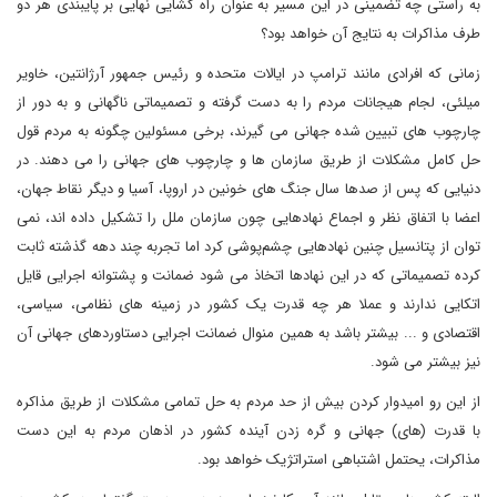
به راستی چه تضمینی در این مسیر به عنوان راه گشایی نهایی بر پایبندی هر دو
طرف مذاکرات به نتایج آن خواهد بود؟
زمانی که افرادی مانند ترامپ در ایالات متحده و رئیس جمهور آرژانتین، خاویر
میلئی، لجام هیجانات مردم را به دست گرفته و تصمیماتی ناگهانی و به دور از
چارچوب های تبیین شده جهانی می گیرند، برخی مسئولین چگونه به مردم قول
حل کامل مشکلات از طریق سازمان ها و چارچوب های جهانی را می دهند. در
دنیایی که پس از صدها سال جنگ های خونین در اروپا، آسیا و دیگر نقاط جهان،
اعضا با اتفاق نظر و اجماع نهادهایی چون سازمان ملل را تشکیل داده اند، نمی
توان از پتانسیل چنین نهادهایی چشم‌پوشی کرد اما تجربه چند دهه گذشته ثابت
کرده تصمیماتی که در این نهادها اتخاذ می شود ضمانت و پشتوانه اجرایی قایل
اتکایی ندارند و عملا هر چه قدرت یک کشور در زمینه های نظامی، سیاسی،
اقتصادی و ... بیشتر باشد به همین منوال ضمانت اجرایی دستاوردهای جهانی آن
نیز بیشتر می شود.
از این رو امیدوار کردن بیش از حد مردم به حل تمامی مشکلات از طریق مذاکره
با قدرت (های) جهانی و گره زدن آینده کشور در اذهان مردم به این دست
مذاکرات، یحتمل اشتباهی استراتژیک خواهد بود.