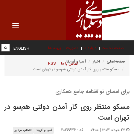
Toggle
vigation
صفحه نخست
درباره ما
عضویت
پیوند ها
ENGLISH
صفحه‌اصلی
اخبار
آسیا و آفریقا
تماس با ما
RSS
مسکو منتظر روی کار آمدن دولتی هم‌سو در تهران است
برای امضای توافقنامه جامع همکاری
مسکو منتظر روی کار آمدن دولتی هم‌سو در
تهران است
۲۷ خرداد ۱۴۰۳ | ۰۹:۰۰
کد : ۲۰۲۶۶۳۶
آسیا و آفریقا
انتخاب سردبیر