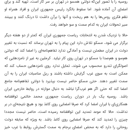
روسیه را با تصور این‌که دولتی همسو در تهران بر سر کار است، تهیه کند و برای
امضای آن آماده شود. اما سقوط بالگرد رئیس جمهوری ایران و افراد همراه او
نظم فکری روس‌ها را به هم ریخت و آنها را برآن داشت تا درنگ کنند و ببینند
سیر تحولات ایران به کدام سمت و سو خواهد رفت.
حالا با نزدیک شدن به انتخابات ریاست جمهوری ایران که کمتر از دو هفته دیگر
برگزار می شود، مسکو تلاش دارد این پیام را به تهران برساند که نسبت به تغییر
دولت در ایران مطمئن نیست و آمادگی ندارد تفاهم‌نامه‌ای را امضا کند که دولتی
هم‌سو و هم‌صدا با مسکو در تهران روی کار نیاید. کرملین به غیر از نامزدهایی که
اصولگرای تندرو محسوب می شوند، تمایل ندارد روی نامزدهایی حساب کند که
ممکن است به سوی غرب گرایش داشته باشند و ریل مناسبات ایران را به آن
سمت تغییر دهند. حتی مسکو حاضر نیست بپذیرد با دولتی تفاهم‌نامه جامع
امضا کند که حتی اگر هم غرب‌گرا نباشد به دنبال موازنه در روابط خارجی ایران
باشد. روسیه یک بار در دوران ریاست جمهوری محمد خاتمی توافقنامه
همکاری‌ای با ایران امضا کرد که صرفا امضایی روی کاغذ بود و هیچ نتیجه‌ای در بر
نداشت. حالا که موعد تمدید این توافقنامه رسیده است، حاضر نیست مجددا
چیزی را تمدید کند که صرفا امضایی روی کاغذ باشد. به ویژه که سابقه دولت
روحانی را دارد که به محض امضای برجام به سمت گسترش روابط با غرب خیز