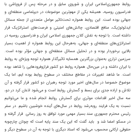
روابط جمهوری‌اسلامی ایران و شوروی سابق و در مرحله پس از فروپاشی با
فدراسیون روسیه، همیشه یکی از مهم‌ترین موضوعات در دیپلماسی منطقه‌ای و
جهانی بوده است. این روابط همواره تحت‌تاثیر عوامل متعددی از جمله مسائل
ایدئولوژیک، منافع اقتصادی، چالش‌های امنیتی و فرصت‌های استراتژیک قرار
داشته است. با توجه به نقش کلان جمهوری اسلامی ایران و فدراسیون روسیه در
استراتژی‌های منطقه‌ای و جهانی، به‌هرحال این روابط همواره از اهمیت بسیار
بالایی برخوردار بوده و در تحلیل مسائل منطقه‌ای و جهانی مؤثر بوده است.
سرزمین تزاری به‌عنوان بزرگترین همسایه تاثیرگذار همواره توجه ویژه‌ای به روابط
با ایران داشته و در عین‌حال همواره روابط دو کشور فرازوفرودهایی را شاهد بوده
است. ما شاهد تغییرات در مقاطع مختلف در سطوح روابط بوده ایم، اما یک
موضوع خصوصا در سال‌های اخیر مورد توجه رهبران دو کشور قرار گرفته و آن
تلاش و اراده جدی برای بسط و گسترش روابط است و می‌شود اذعان کرد در دو،
سه سال اخیر اقدامات موثری برای گسترش روابط انجام شده و ما می‌توانیم
نسبت به یک فرایند روبه‌رشد روابط در سال‌های آینده خوشبین باشیم. در سفر
رئیس محترم جمهوری سند بسیار مهمی مورد توافق به روز رسانی قرار گرفته و
در مسکو امضا شد و باید گفت که این یک سند پایه است که چونان چارچوبه
حقوقی ارکانی محسوب می‌شود که اسناد دیگری با توجه به آن در سطوح دیگر و