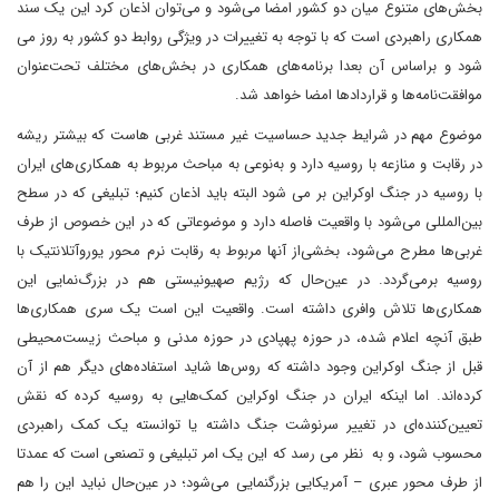
بخش‌های متنوع میان دو کشور امضا می‌شود و می‌توان اذعان کرد این یک سند
همکاری راهبردی است که با توجه به تغییرات در ویژگی روابط دو کشور به روز می
شود و براساس آن بعدا برنامه‌های همکاری در بخش‌های مختلف تحت‌عنوان
موافقت‌نامه‌ها و قراردادها امضا خواهد شد.
موضوع مهم در شرایط جدید حساسیت غیر مستند غربی هاست که بیشتر ریشه
در رقابت و منازعه با روسیه دارد و به‌نوعی به مباحث مربوط به همکاری‌های ایران
با روسیه در جنگ اوکراین بر می شود البته باید اذعان کنیم؛ تبلیغی که در سطح
بین‌المللی می‌شود با واقعیت فاصله دارد و موضوعاتی که در این خصوص از طرف
غربی‌ها مطرح می‌شود، بخشی‌از آنها مربوط به رقابت نرم محور یوروآتلانتیک با
روسیه برمی‌گردد. در عین‌حال که رژیم صهیونیستی هم در بزرگ‌نمایی این
همکاری‌ها تلاش وافری داشته است. واقعیت این است یک سری همکاری‌ها
طبق آنچه اعلام شده، در حوزه پهپادی در حوزه مدنی و مباحث زیست‌محیطی
قبل از جنگ اوکراین وجود داشته که روس‌ها شاید استفاده‌های دیگر هم از آن
کرده‌اند. اما اینکه ایران در جنگ اوکراین کمک‌هایی به روسیه کرده که نقش
تعیین‌کننده‌ای در تغییر سرنوشت جنگ داشته یا توانسته یک کمک‌ راهبردی
محسوب شود، و به نظر می رسد که این یک امر تبلیغی و تصنعی است که عمدتا
از طرف محور عبری – آمریکایی بزرگنمایی می‌شود؛ در عین‌حال نباید این را هم