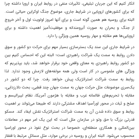
انکار کنیم که این جریان تبلیغی، تاثیرات منفی در روابط ایران و اروپا داشته چرا
که برای کشورهای اروپایی در شرایط جاری، موضوع جنگ اوکراین حیاتی است.
البته برای روسیه هم همین گونه است و برای آنها امروز اولویت اول و آخر خروج
از جنگ و بحران به صورت آبرومندانه و موفقیت‌آمیز اهمیت داشته و برای
اروپایی‌ها هم مقابله و مهار روسیه همین ویژگی را دارد.
در شرایط جاری این سند یک بسترسازی بسیار مهم برای حرکت دو کشور و سوق
دادن روابط به سمت یک شراکت راهبردی است؛ البته این که احساس کنیم بین
دو کشور روابط راهبردی به معنای واقعی خود برقرار خواهد شد، باید بپذیریم که
ویژگی های ملموسی در کار است ولی همه مولفه‌های لازمش وجود ندارد. لذا
روابط به سمت شراکت استراتژیک پیش خواهد رفت. چرا که دو کشور در
یک‌سری موضوعات مثل حرکت جهان به سمت جهان چند قطبی، بحث دلارزدایی،
مقابله با تحریم‌های ظالمانه غرب و مقابله با هژمون آمریکا، نظام لیبرالیسم و
صلح و ثبات در محور اورآسیا اهداف مشترکی دارند که طبیعتا می‌تواند بر اهمیت
روابط و سوق داده شدن آن به سمت شراکت استراتژیک نقش ایفاء کند. مسکو
قدرتی بزرگ با حق وتو در سازمان ملل است که این یک امر مهم‌ در معاملات
بین‌المللی و همکاری منطقه‌ای، خصوصا در بحث نوع نفوذ در محور اوراسیا
محسوب می‌شود. البته ایران و روسیه در برخی موارد، مثل مسائل مرتبط با قفقاز