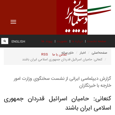
Toggle
vigation
صفحه نخست
درباره ما
عضویت
پیوند ها
ENGLISH
صفحه‌اصلی
اخبار
خاورمیانه
تماس با ما
RSS
کنعانی: حامیان اسرائیل قدردان جمهوری اسلامی ایران باشند
گزارش دیپلماسی ایرانی از نشست سخنگوی وزارت امور
خارجه با خبرنگاران
کنعانی: حامیان اسرائیل قدردان جمهوری
اسلامی ایران باشند