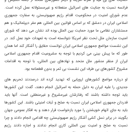
فرانسه نسبت به جنایت های اسرائیل منفعلانه و غیرمسئولانه عمل کرده است.
عدم شورای امنیت در محکومیت اقدام رژیم صهیونیستی به سفارت جمهوری
اسلامی ایران در دمشق که بر اساس قوانین بین المللی هم مقر دیپلماتیک و هم
مستشاران نظامی ما مورد حمایت بین الملل بوده اند نشان می دهد که شورای
امنیت سازمان ملل تحت نظر امریکا نتوانسته است به تعهدات خود عمل کند. در
این نشست مواضع جمهوری اسلامی ایران توانست حقایق را آشکار کند اما همان
طور که ما پیش بینی می کردیم با توجه به مشروعیت اقدام جمهوری اسلامی
ایران از منظر منشور ملل متحد و نهادهای بین المللی، با توجه به اقدامات
مشروع کشورهای بی طرف این نشست بی ثمر و بدون قطعنامه بود.
او درباره مواضع کشورهای اروپایی که تهدید کرده اند درصددند تحریم های
جدیدی را علیه ایران به دلیل حمله به اسرائیل انجام دهند، گفت: این کشورها
باید توجه داشته باشند که رفتارشان غیرمشروع و غیرمنطقی است. آنها باید
قدردان جمهوری اسلامی ایران نسبت به صلح و ثبات امنیتی باشند. این کشورها
باید به جای اتهام خویشتن را مورد بازخواست قرار دهند و به افکار عمومی جهان
بگویند در برابر نسل کشی آشکار رژیم صهیونیستی چه اقدامی انجام دادند و چرا
نسبت به صلح و امنیت بین المللی کاری انجام ندادند و اجازه دادند رژیم