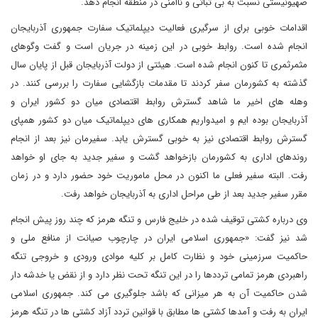
صهیونیستی نسبت به بی ثباتی و ناامنی در منطقه انجام دهد.
اقدامات خوبی برای از سرگیری فعالیت دیپلماتیک سفارت جمهوری آذربایجان
انجام شده است. روابط خوبی در این زمینه در جریان است و گفت وگوهای
مثمرثمری تا کنون انجام شده است. هیئتی از دولت آذربایجان قبل از پایان سال
گذشته به کشورمان سفر کردند تا مقدمات بازگشایی سفارت را بررسی کنند. در
وهله های اخیر ما شاهد گسترش روابط اقتصادی میان دو کشور ایران و
آذربایجان بوده ایم و امیدواریم همکاری های دیپلماتیک میان دو کشور همپای
گسترش روابط اقتصادی نیز به خوبی گسترش یابد. سفیرمان نیز بعد از انجام
روندهای اداری به کشورمان بازخواهد گشت و سفیر جدید به جای او خواهد
رفت. البته سفیر فعلی ما اکنون در محل ماموریت خود حضور دارد و در زمان
مقرر سفیر جدید بعد از طی مراحل اداری به آذربایجان خواهد رفت.
وی درباره کشتی توقیف شده در خلیج فارس و تنگه هرمز که چند روز پیش انجام
شد نیز گفت: «جمهوری اسلامی ایران در چارچوب صیانت از منافع ملی و
حاکمیت سرزمینی خود و نظارت کامل بر کلیه موادی ورودی و خروجی تنگه
راهبردی هرمز تمامی ترددها را در این تنگه تحت نظر دارد و از نقض یا خدشه دار
شدن حاکمیت آن به هر میزانی که باشد جلوگیری می کند. جمهوری اسلامی
ایران به رفت و آمدها کشتی ها مطابق با قوانین تردد آزاد کشتی ها در تنگه هرمز