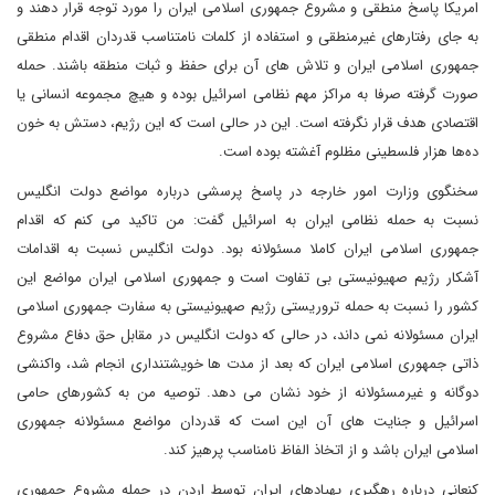
امریکا پاسخ منطقی و مشروع جمهوری اسلامی ایران را مورد توجه قرار دهند و
به جای رفتارهای غیرمنطقی و استفاده از کلمات نامتناسب قدردان اقدام منطقی
جمهوری اسلامی ایران و تلاش های آن برای حفظ و ثبات منطقه باشند. حمله
صورت گرفته صرفا به مراکز مهم نظامی اسرائیل بوده و هیچ مجموعه انسانی یا
اقتصادی هدف قرار نگرفته است. این در حالی است که این رژیم، دستش به خون
ده‌ها هزار فلسطینی مظلوم آغشته بوده است.
سخنگوی وزارت امور خارجه در پاسخ پرسشی درباره مواضع دولت انگلیس
نسبت به حمله نظامی ایران به اسرائیل گفت: من تاکید می کنم که اقدام
جمهوری اسلامی ایران کاملا مسئولانه بود. دولت انگلیس نسبت به اقدامات
آشکار رژیم صهیونیستی بی تفاوت است و جمهوری اسلامی ایران مواضع این
کشور را نسبت به حمله تروریستی رژیم صهیونیستی به سفارت جمهوری اسلامی
ایران مسئولانه نمی داند، در حالی که دولت انگلیس در مقابل حق دفاع مشروع
ذاتی جمهوری اسلامی ایران که بعد از مدت ها خویشتنداری انجام شد، واکنشی
دوگانه و غیرمسئولانه از خود نشان می دهد. توصیه من به کشورهای حامی
اسرائیل و جنایت های آن این است که قدردان مواضع مسئولانه جمهوری
اسلامی ایران باشد و از اتخاذ الفاظ نامناسب پرهیز کند.
کنعانی درباره رهگیری پهپادهای ایران توسط اردن در حمله مشروع جمهوری