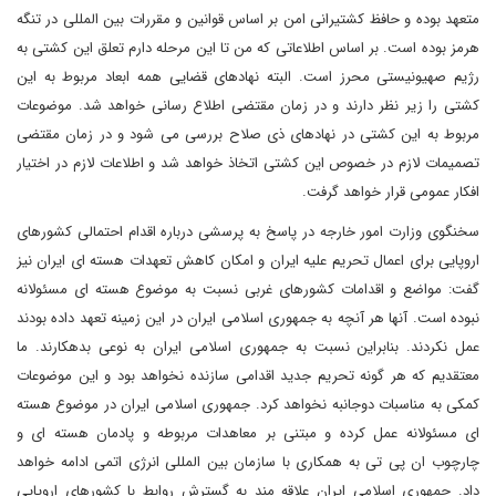
متعهد بوده و حافظ کشتیرانی امن بر اساس قوانین و مقررات بین المللی در تنگه
هرمز بوده است. بر اساس اطلاعاتی که من تا این مرحله دارم تعلق این کشتی به
رژیم صهیونیستی محرز است. البته نهادهای قضایی همه ابعاد مربوط به این
کشتی را زیر نظر دارند و در زمان مقتضی اطلاع رسانی خواهد شد. موضوعات
مربوط به این کشتی در نهادهای ذی صلاح بررسی می شود و در زمان مقتضی
تصمیمات لازم در خصوص این کشتی اتخاذ خواهد شد و اطلاعات لازم در اختیار
افکار عمومی قرار خواهد گرفت.
سخنگوی وزارت امور خارجه در پاسخ به پرسشی درباره اقدام احتمالی کشورهای
اروپایی برای اعمال تحریم علیه ایران و امکان کاهش تعهدات هسته ای ایران نیز
گفت: مواضع و اقدامات کشورهای غربی نسبت به موضوع هسته ای مسئولانه
نبوده است. آنها هر آنچه به جمهوری اسلامی ایران در این زمینه تعهد داده بودند
عمل نکردند. بنابراین نسبت به جمهوری اسلامی ایران به نوعی بدهکارند. ما
معتقدیم که هر گونه تحریم جدید اقدامی سازنده نخواهد بود و این موضوعات
کمکی به مناسبات دوجانبه نخواهد کرد. جمهوری اسلامی ایران در موضوع هسته
ای مسئولانه عمل کرده و مبتنی بر معاهدات مربوطه و پادمان هسته ای و
چارچوب ان پی تی به همکاری با سازمان بین المللی انرژی اتمی ادامه خواهد
داد. جمهوری اسلامی ایران علاقه مند به گسترش روابط با کشورهای اروپایی