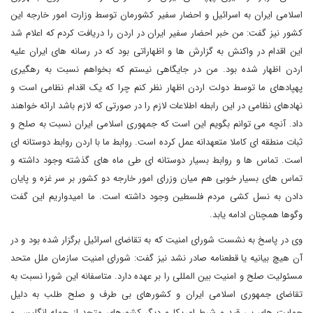
اسلامی ایران به اسرائیل و احضار سفیر کشورمان توسط وزارت امور خارجه این
کشور نیز گفت: من خبر احضار سفیر ایران در اردن را دریافت کردم که اعلام شد
این اقدام در واکنش به گزارش ها و اظهاراتی بود که در رسانه های ایران علیه
اردن اظهار شده بود. من در جایگاهی نیستم که بخواهم نسبت به رهگیری
پهپادهای ما توسط دولت اردن اظهار نظر کنم چرا که یک اقدام نظامی است و
نهادهای نظامی در این رابطه اطلاعات لازم را در صورتی که لازم باشد ارائه خواهند
داد. آنچه می توانم بگویم این است که جمهوری اسلامی ایران نسبت به صلح و
ثبات منطقه ای کاملا متعهدانه عمل کرده است. روابط ما با اردن روابط دوستانه ای
است. تماس ها و روابط بسیار دوستانه ای طی ماه های گذشته وجود داشته و
تماس های بسیار خوبی هم میان وزرای امور خارجه دو کشور بر سر غزه و پایان
دادن به نسل کشی مردم فلسطین وجود داشته است. ما امیدواریم این گفت
وگوها همچنان ادامه یابد.
وی در پاسخ به نشست شورای امنیت که به تقاضای اسرائیل برگزار شده بود و در
آن هیچ بیانیه یا قطعنامه صادر نشد نیز گفت: شورای امنیت سازمان ملل متحد
مسئولیت صلح و امنیت بین المللی را بر عهده دارد. متاسفانه این شورا نسبت به
تقاضای جمهوری اسلامی ایران و کشورهای بی طرف و صلح طلب به دلیل
حمایت های بی قید و شرط امریکا و دیگر کشورهای متحد از جمله انگلیس و