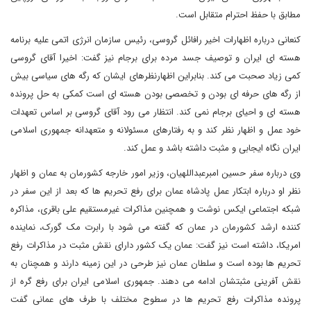
مطابق با حفظ احترام متقابل است.
کنعانی درباره اظهارات اخیر رافائل گروسی، رئیس سازمان انرژی اتمی علیه برنامه
هسته ای ایران و توصیف جسد مرده برای برجام نیز گفت: اخیرا آقای گروسی
کمی زیاد صحبت می کند. بنابراین اظهارنظرهای ایشان که رگه های سیاسی بیش
از رگه های حرفه ای بودن و تخصصی بودن هسته ای است کمکی به حل پرونده
هسته ای و احیای برجام نمی کند. انتظار می رود آقای گروسی بر اساس تعهدات
خود عمل و اظهار نظر کند و به رفتارهای مسئولانه و متعهدانه جمهوری اسلامی
ایران نگاه ایجابی و مثبت داشته باشد و عمل کند.
وی درباره سفر حسین امبرعبداللهیان، وزیر امور خارجه کشورمان به عمان و اظهار
نظر او درباره ابتکار عمل پادشاه عمان برای رفع تحریم ها که بعد از این سفر در
شبکه اجتماعی ایکس نوشت و همچنین مذاکرات غیرمستقیم علی باقری، مذاکره
کننده ارشد کشورمان در عمان که گفته می شود با رابرت مک گورک، نماینده
امریکا، داشته است نیز گفت: عمان یک کشور دارای نقش مثبت در مذاکرات رفع
تحریم ها بوده است و سلطان عمان نیز طرحی در این زمینه دارند و همچنان به
نقش آفرینی مثبتشان ادامه می دهند. جمهوری اسلامی ایران برای رفع گره از
پرونده مذاکرات رفع تحریم ها در سطوح مختلف با طرف های عمانی گفت