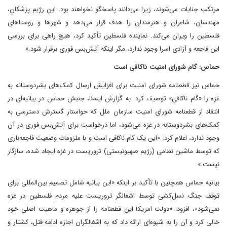
مرتکب جنایات می‌شوند، زیرا می‌دانند پاسخگو نخواهند بود. این رژیم پزشکان،
مهندسان، شاعران و هنرمندان را هدف قرار می‌دهد و شهرها و روستاهای
فلسطین را ویران می‌کند. نماینده فلسطین تأکید کرد، هیچ راهی برای بررسی
این فاجعه و آزادی اسرا وجود ندارد، مگر اینکه آتش‌بس فوری برقرار شود.»
حماس: گام شورای امنیت ناکافی است
حماس نیز قطعنامه شورای امنیت برای افزایش ارسال کمک‌های بشردوستانه به
غزه را «گام ناکافی» توصیف کرد. به گزارش ایسنا، جنبش حماس در بیانیه‌ای در
انتقاد از قطعنامه شورای امنیت سازمان ملل که خواستار گسترش دسترسی به
کمک‌های بشردوستانه در غزه می‌شود، اما درخواست برای آتش‌بس‌ فوری در آن
وجود ندارد، اعلام کرد: «این یک گام ناکافی است و با ملزومات وضعیت فاجعه‌باری
که توسط ماشین نظامی (رژیم صهیونیستی) تروریست در غزه ایجاد شده، سازگار
نیست.»
بیانیه حماس همچنین با تأکید بر اینکه «این بیانیه شامل تصمیم بین‌المللی برای
توقف جنگ نسل‌کشی توسط اشغالگر تروریست علیه مردم فلسطین در غزه
نمی‌شود»، افزود: «دولت امریکا این قطعنامه را از جوهره و ماهیت اصلی خود
خالی کرد و آن را به شیوه‌ای ارائه داد که به اشغالگران اجازه ادامه قتل، کشتار و