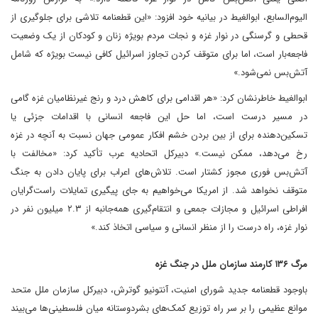
الیوم‌السابع، ابوالغیط در بیانیه خود افزود: «این قطعنامه تلاشی برای جلوگیری از
قحطی و گرسنگی در نوار غزه و نجات مردم بویژه زنان و کودکان از یک وضعیت
فاجعه‌بار است، اما برای متوقف کردن تجاوز اسرائیل کافی نیست بویژه که شامل
آتش‌بس نمی‌شود.»
ابوالغیط خاطرنشان کرد: «هر اقدامی برای کاهش درد و رنج غیرنظامیان غزه گامی
در مسیر درست است، اما حل این فاجعه انسانی با اقدامات جزئی یا
تسکین‌دهنده برای از بین بردن خشم افکار عمومی جهان نسبت به آنچه در غزه
رخ می‌دهد، ممکن نیست.» دبیرکل اتحادیه عرب تأکید کرد: «مخالفت با
آتش‌بس فوری مجوز کشتار است. تلاش‌های اعراب برای پایان دادن به جنگ
متوقف نخواهد شد. از امریکا می‌خواهیم به جای پیگیری تمایلات راست‌گرایان
افراطی اسرائیل و مجازات جمعی و انتقام‌گیری همه‌جانبه از ۲.۳ میلیون نفر در
نوار غزه، راه درست را از منظر انسانی و سیاسی اتخاذ کند.»
مرگ ۱۳۶ کارمند سازمان ملل در جنگ غزه
باوجود قطعنامه جدید شورای امنیت، آنتونیو گوترش، دبیرکل سازمان ملل متحد
موانع عظیمی را بر سر راه توزیع کمک‌های بشردوستانه میان فلسطینی‌ها می‌بیند