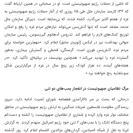
که ناشی از حملات رژیم صهیونیستی است. او در سخنانی در همین ارتباط گفت
که ۱۳۶ کارمند سازمان ملل طی ۷۵ روزی که از آغاز حملات رژیم صهیونیستی به
غزه از هفتم اکتبر می‌گذرد، کشته شدند که بی‌سابقه است. دبیرکل سازمان ملل
متحد معتقد است که تنها آتش‌بس می‌تواند نیازهای مردم غزه را رفع و امکان
توزیع کمک‌های لازم را فراهم کند. تدروس آدهانوم گبریسوس، رئیس سازمان
جهانی بهداشت نیز در ایکس (توییتر سابق) اعلام کرد: «مهم‌ترین خواسته برای
مردم غزه، آتش‌بس فوری است. گرسنگی، قحطی و گسترش بیماری، به‌طور
گسترده غزه را تهدید می‌کند.» همچنین یونیسف در بیانیه‌ای تأکید کرد: «در
هفته‌های آینده، ده هزار کودک زیر پنج سال در غزه از مرگبارترین شکل
سوءتغذیه رنج خواهند برد.»
مرگ نظامیان صهیونیست در انفجار بمب‌های دو تنی
درحالی که بحث بر سر ناکارآمدی قطعنامه شورای امنیت ادامه دارد، دیروز
رزمندگان مقاومت فلسطین ضربات سنگینی به ارتش رژیم صهیونیستی در مناطق
مختلف نوار غزه وارد کرده و شماری از نظامیان صهیونیست را کشته و دست‌کم
پنج دستگاه تانک را با بمب‌های ۲ تنی خود رژیم اسرائیل منهدم کردند. به گزارش
ایرنا به نقل از شبکه المیادین، گردان‌های عزالدین القسام اعلام کرد: روز گذشته