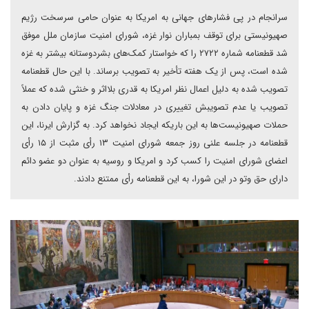
سرانجام در پی فشارهای جهانی به امریکا به عنوان حامی سرسخت رژیم
صهیونیستی برای توقف بمباران نوار غزه، شورای امنیت سازمان ملل موفق
شد قطعنامه شماره ۲۷۲۲ را که خواستار کمک‌های بشردوستانه بیشتر به غزه
شده است، پس از یک هفته تأخیر به تصویب برساند. با این حال قطعنامه
تصویب شده به دلیل اعمال نظر امریکا به قدری بلااثر و خنثی شده که عملاً
تصویب یا عدم تصویبش تغییری در معادلات جنگ غزه و پایان دادن به
حملات صهیونیست‌ها به این باریکه ایجاد نخواهد کرد. به گزارش ایرنا، این
قطعنامه در جلسه علنی روز جمعه شورای امنیت ۱۳ رأی مثبت از ۱۵ رأی
اعضای شورای امنیت را کسب کرد و امریکا و روسیه به عنوان دو عضو دائم
دارای حق وتو در این شورا، به این قطعنامه رأی ممتنع دادند.