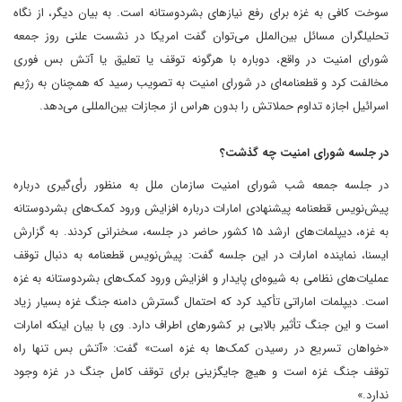
سوخت کافی به غزه برای رفع نیازهای بشردوستانه است. به بیان دیگر، از نگاه
تحلیلگران مسائل بین‌الملل می‌توان گفت امریکا در نشست علنی روز جمعه
شورای امنیت در واقع، دوباره با هرگونه توقف یا تعلیق یا آتش بس فوری
مخالفت کرد و قطعنامه‌ای در شورای امنیت به تصویب رسید که همچنان به رژیم
اسرائیل اجازه تداوم حملاتش را بدون هراس از مجازات بین‌المللی می‌دهد.
در جلسه شورای امنیت چه گذشت؟
در جلسه جمعه شب شورای امنیت سازمان ملل به منظور رأی‌گیری درباره
پیش‌نویس قطعنامه پیشنهادی امارات درباره افزایش ورود کمک‌های بشردوستانه
به غزه، دیپلمات‌های ارشد ۱۵ کشور حاضر در جلسه، سخنرانی کردند. به گزارش
ایسنا، نماینده امارات در این جلسه گفت: پیش‌نویس قطعنامه به دنبال توقف
عملیات‌های نظامی به شیوه‌ای پایدار و افزایش ورود کمک‌های بشردوستانه به غزه
است. دیپلمات اماراتی تأکید کرد که احتمال گسترش دامنه جنگ غزه بسیار زیاد
است و این جنگ تأثیر بالایی بر کشورهای اطراف دارد. وی با بیان اینکه امارات
«خواهان تسریع در رسیدن کمک‌ها به غزه است» گفت: «آتش بس تنها راه
توقف جنگ غزه است و هیچ جایگزینی برای توقف کامل جنگ در غزه وجود
ندارد.»