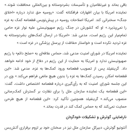
باقی بماند و غیرنظامیان و تأسیسات بشردوستانه و بین‌المللی محافظت شوند.»
نماینده امریکا با بیان اظهارات فرافکنانه گفت: «روسیه حق ندارد درباره «اخلاق
جنگ» سخنرانی کند. امریکا اصلاحات روسیه در پیش‌نویس قطعنامه کمک به غزه
را نمی‌پذیرد.» او که کشورش در جنگ رژیم صهیونیستی علیه نوار غزه حامی
تمام‌عیار این رژیم است، مدعی شد: «امریکا در ارسال کمک‌های بشردوستانه به
غزه تردید نکرده است و خواستار حفاظت از پرسنل پزشکی در غزه است.»
نماینده امریکا در شورای امنیت مدعی شد، حماس علاقه‌ای به «صلح دائم» با رژیم
صهیونیستی ندارد و امریکا به حمایت از این رژیم در دفاع از خود ادامه خواهد
داد. گرینفیلد پس از تصویب قطعنامه ورود کمک‌ها به غزه، مدعی شد: «این
قطعنامه امکان رسیدن کمک‌ها به غزه را بدون هیچ مانعی فراهم می‌کند.» وی در
این جلسه شورای امنیت که به رأی‌گیری درباره قطعنامه اختصاص داشت، گفت:
«این قطعنامه یک نماینده سازمان ملل را برای نظارت بر گسترش کمک‌رسانی
منصوب می‌کند.» گرینفیلد همچنین تأکید کرد: «این قطعنامه از هیچ طرحی
حمایت نمی‌کند که به حماس کمک کند در قدرت بماند.»
نارضایتی گوترش و تشکیلات خودگردان
آنتونیو گوترش، دبیرکل سازمان ملل نیز در سخنان خود بر لزوم برقراری آتش‌بس