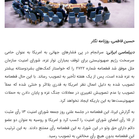
حسین فاطمی، روزنامه نگار
دییلماسی ایرانی:
سرانجام در پی فشارهای جهانی به امریکا به عنوان حامی
سرسخت رژیم صهیونیستی برای توقف بمباران نوار غزه، شورای امنیت سازمان
ملل موفق شد قطعنامه شماره ۲۷۲۲ را که خواستار کمک‌های بشردوستانه بیشتر
به غزه شده است، پس از یک هفته تأخیر به تصویب رساند. با این حال قطعنامه
تصویب شده به دلیل اعمال نظر امریکا به قدری بلااثر و خنثی شده که عملاً
تصویب یا عدم تصویبش تغییری در معادلات جنگ غزه و پایان دادن به حملات
صهیونیست‌ها به این باریکه ایجاد نخواهد کرد.
به گزارش ایرنا، این قطعنامه در جلسه علنی روز جمعه شورای امنیت ۱۳ رأی مثبت
از ۱۵ رأی اعضای شورای امنیت را کسب کرد و امریکا و روسیه به عنوان دو عضو
دائم دارای حق وتو در این شورا، به این قطعنامه رأی ممتنع دادند. به این ترتیب
این قطعنامه بدون هیچ رأی مخالفی به تصویب رسید.