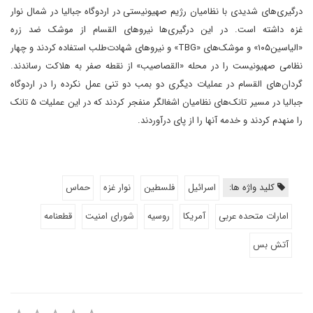
درگیری‌های شدیدی با نظامیان رژیم صهیونیستی در اردوگاه جبالیا در شمال نوار
غزه داشته است. در این درگیری‌ها نیروهای القسام از موشک ضد زره
«الیاسین۱۰۵» و موشک‌های «TBG» و نیروهای شهادت‌طلب استفاده کردند و چهار
نظامی صهیونیست را در محله «القصاصیب» از نقطه صفر به هلاکت رساندند.
گردان‌های القسام در عملیات دیگری دو بمب دو تنی عمل نکرده را در اردوگاه
جبالیا در مسیر تانک‌های نظامیان اشغالگر منفجر کردند که در این عملیات ۵ تانک
را منهدم کردند و خدمه آنها را از پای درآوردند.
کلید واژه ها:
اسرائیل
فلسطین
نوار غزه
حماس
امارات متحده عربی
آمریکا
روسیه
شورای امنیت
قطعنامه
آتش بس