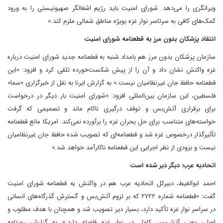
ویرانگری را می‌دهد. شورای امنیت باید رژیم اشغالگر صهیونیستی را به ورود
کمک‌های کافی به سرتاسر نوار غزه بویژه مناطق شمالی ملزم کند.»
انتقاد پزشکان بدون مرز به قطعنامه شورای امنیت
سازمان پزشکان بدون مرز هم بامداد شنبه به قطعنامه جدید شورای امنیت درباره
غزه واکنش نشان داد و آن را از پیش شکست‌خورده تلقی کرد و افزود: «این
قطعنامه حافظ جان غیرنظامیان نیست.» به گزارش ایرنا به نقل از خبرگزاری «سما»
فلسطین، این سازمان بین‌المللی افزود: «شورای امنیت بار دیگر در درخواست
برای برقراری آتش‌بس و توقف درگیری ناکام ماند و تصمیمی که گرفت
خواسته‌های متناسب برای حل بحران غزه را برآورده نمی‌کند. امریکا مانع قطعنامه
تأثیرگذار درخصوص غزه شد و قطعنامه‌ای که تصویب شده حافظ جان غیرنظامیان
نیست و بزودی از نظر اجرایی این قطعنامه ناکارآمد خواهد شد.»
اتحادیه عرب: دیگر دیر شده است
احمد ابوالغیط، دبیرکل اتحادیه عرب هم در واکنش به قطعنامه شورای امنیت
گفت: «قطعنامه شماره ۲۷۲۲ که بر لزوم آتش‌بس و گسترش گذرگاه‌های انسانی
در سراسر نوار غزه تأکید دارد، بسیار دیر تصویب شد و همچنان با هدف مطلوب و
اصلی یعنی آتش‌بس کامل در نوار غزه فاصله دارد.» به گزارش روزنامه