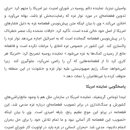
واسیلی نبنزیا، نماینده دائم روسیه در شورای امنیت نیز امریکا را متهم کرد: «برای
تدوین قطعنامه‌ای در مورد نوار غزه که رضایت‌بخش او باشد، بهانه می‌آورد و
اخاذی می‌کند.» وی با بیان اینکه متن پیش‌نویس قطعنامه غزه به دلیل فشارهای
امریکا از اصل خود خالی شده است، تأکید کرد: «ایالات متحده یک عنصر خطرناک
را در پیش‌نویس قطعنامه گنجانده است که به اسرائیل اجازه می‌دهد نوار غزه را
پاکسازی کند. این کشور در خصوص غزه اخلاق را مراعات نکرده است و قاطعانه
مانع از رسیدن کمک‌ها به غزه می‌شود.» نماینده روسیه تصریح کرد: «امریکا هر
کاری کرد تا از قطعنامه‌هایی که آن را راضی نمی‌کرد، جلوگیری کند. زیرا
نمی‌خواهد جنگ رژیم صهیونیستی علیه نوار غزه و خشونت در این منطقه را
متوقف کرده یا غیرنظامیان را نجات دهد.»
پاسخگویی نماینده امریکا
لیندا توماس گرینفیلد، نماینده امریکا در سازمان ملل هم با وجود مانع‌تراشی‌های
کشورش و سنگ‌اندازی در برابر تصویب قطعنامه‌ای درباره غزه مدعی شد، این
قطعنامه در پرتو این موج عظیم رنج، بارقه امیدی است. وی با بیان اینکه
«تصویب این قطعنامه کار آسانی نبود و ما تمام تلاش خود را برای حل بحران
انجام دادیم»، مدعی شد: «بحران انسانی در غزه باید در اولویت کار شورای امنیت