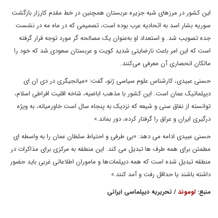
این کشور در مرزهای شبه جزیره عربستان همچنین در خط مقدم کارزار بازگشت
سوریه بشار اسد به اتحادیه عرب بوده است، تصمیمی که در ماه مه در نشست
جده تصویب شد. و استعداد او به‌عنوان یک مصالحه گر مورد توجه قرار گرفته
است که این امر باعث نارضایتی شدید کویت و عربستان سعودی شد که خود را
مالکان انحصاری آن معرفی می‌کنند.
حسنی عبیدی، کارشناس علوم سیاسی ژنو، گفت: «میانجیگری در دی ان ای
دیپلماتیک عمان است. این کشور با مذهب اباضیه، شاخه اقلیت افراطی اسلام،
توانسته از نفاق سنی و شیعه که نزدیک به پنجاه سال است خاورمیانه، به ویژه
درگیری ایران و عراق را گرفتار کرده، دور بماند.»
حسنی عبیدی ادامه می دهد: «بی طرفی و احتیاط سلطان عمان را به واسطه ای
مطمئن برای همه طرف ها تبدیل می کند. این منطقه به مرکزی برای مذاکرات در
منطقه تبدیل شده است که همه دیپلمات‌ها و ماموران اطلاعاتی غربی باید حضور
داشته باشند یا حداقل رفت و آمد کنند.»
منبع:
لوموند
/ تحریریه دیپلماسی ایرانی