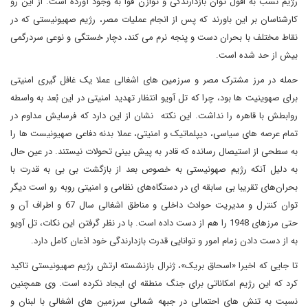
رژیم نسب به افول توان بازدارندگی و توازن قوا به وجود آورده است. از این رو
کارشناسان بر این باورند که پس از انجام عملیات مصر، رژیم صهیونیستی که در
نقاط مختلف با بحران دست و پنجه نرم می کند، دچار خستگی و نوعی سردرگمی
بیش از حد شده است.
حمله در مرز مشترک مصر و سرزمین های اشغالی عملا یک غافل گیری امنیتی
برای صهوینیت ها بود، چرا که تل آویو انتظار تهدید امنیتی در این بُعد به واسطه
روابطش با قاهره را نداشت. این نکته نشان از این دارد که فرسایش مداوم در
تمام عرصه های سیاسی، دیپلماتیک و امنیتی، عملا بدنه دفاعی صهیونیست ها را
به سطحی از استیصال رسانده که قادر به پیش بینی تحولات نیستند. در عین حال
به دلیل آنکه رژیم صهونیستی به خصوص بعد از بازگشت بی بی به قدرت با
بحران‌های تقریبا بی سابقه ای در دستگاه‌های نظامی و امنیتی روبه رو است دیگر
توان کنترل و مدیریت حوادث داخلی و مناطق اشغالی سال 67 و اطراف آن و
حتی مرزهای 1948 را هم از دست داده است. با در نظر گرفتن این نکات، تل آویو
به از دست دادن زمام امور و توانایی قدرت بازدارندگی خود اذعان کامل دارد.
تا جایی که اخیرا «اسحاق بریک»، ژنرال بازنشسته ارتش رژیم صهیونیستی تاکید
کرد که این رژیم امکاناتی برای جنگ منطقه ای ایجاد نکرده است. وی همچنین
نسبت به تنش های احتمالی در جبهه شمالی سرزمین های اشغالی با لبنان و