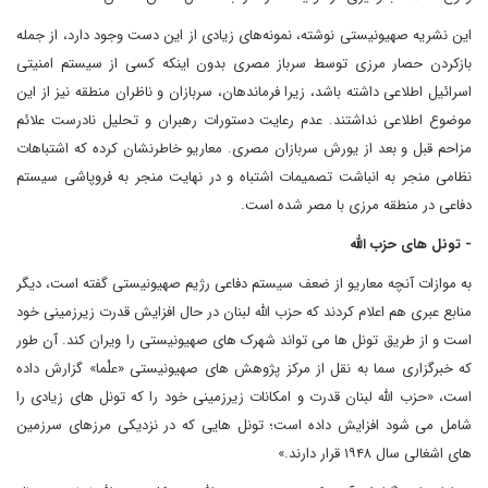
این نشریه صهیونیستی نوشته، نمونه‌های زیادی از این دست وجود دارد، از جمله
بازکردن حصار مرزی توسط سرباز مصری بدون اینکه کسی از سیستم امنیتی
اسرائیل اطلاعی داشته باشد، زیرا فرماندهان، سربازان و ناظران منطقه نیز از این
موضوع اطلاعی نداشتند. عدم رعایت دستورات رهبران و تحلیل نادرست علائم
مزاحم قبل و بعد از یورش سربازان مصری. معاریو خاطرنشان کرده که اشتباهات
نظامی منجر به انباشت تصمیمات اشتباه و در نهایت منجر به فروپاشی سیستم
دفاعی در منطقه مرزی با مصر شده است.
- تونل های حزب الله
به موازات آنچه معاریو از ضعف سیستم دفاعی رژیم صهیونیستی گفته است، دیگر
منابع عبری هم اعلام کردند که حزب الله لبنان در حال افزایش قدرت زیرزمینی خود
است و از طریق تونل ها می تواند شهرک های صهیونیستی را ویران کند. آن طور
که خبرگزاری سما به نقل از مرکز پژوهش های صهیونیستی «علْما» گزارش داده
است، «حزب الله لبنان قدرت و امکانات زیرزمینی خود را که تونل های زیادی را
شامل می شود افزایش داده است؛ تونل هایی که در نزدیکی مرزهای سرزمین
های اشغالی سال ۱۹۴۸ قرار دارند.»