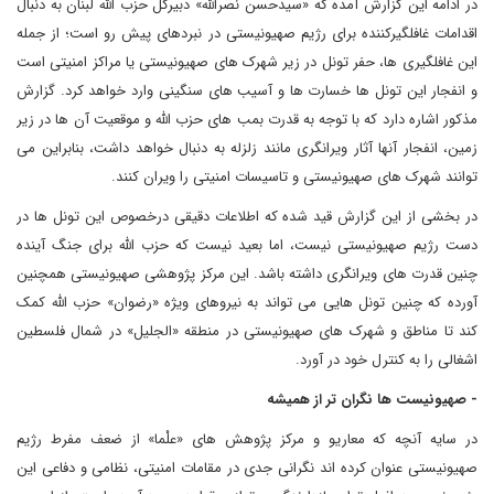
در ادامه این گزارش آمده که «سیدحسن نصرالله» دبیرکل حزب الله لبنان به دنبال
اقدامات غافلگیرکننده برای رژیم صهیونیستی در نبردهای پیش رو است؛ از جمله
این غافلگیری ها، حفر تونل در زیر شهرک های صهیونیستی یا مراکز امنیتی است
و انفجار این تونل ها خسارت ها و آسیب های سنگینی وارد خواهد کرد. گزارش
مذکور اشاره دارد که با توجه به قدرت بمب های حزب الله و موقعیت آن ها در زیر
زمین، انفجار آنها آثار ویرانگری مانند زلزله به دنبال خواهد داشت، بنابراین می
توانند شهرک های صهیونیستی و تاسیسات امنیتی را ویران کنند.
در بخشی از این گزارش قید شده که اطلاعات دقیقی درخصوص این تونل ها در
دست رژیم صهیونیستی نیست، اما بعید نیست که حزب الله برای جنگ آینده
چنین قدرت های ویرانگری داشته باشد. این مرکز پژوهشی صهیونیستی همچنین
آورده که چنین تونل هایی می تواند به نیروهای ویژه «رضوان» حزب الله کمک
کند تا مناطق و شهرک های صهیونیستی در منطقه «الجلیل» در شمال فلسطین
اشغالی را به کنترل خود در آورد.
- صهیونیست ها نگران تر از همیشه
در سایه آنچه که معاریو و مرکز پژوهش های «علْما» از ضعف مفرط رژیم
صهیونیستی عنوان کرده اند نگرانی جدی در مقامات امنیتی، نظامی و دفاعی این