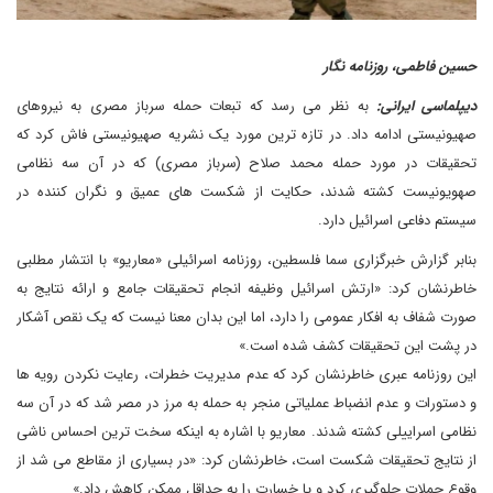
حسین فاطمی، روزنامه نگار
دیپلماسی ایرانی:
به نظر می رسد که تبعات حمله سرباز مصری به نیروهای
صهیونیستی ادامه داد. در تازه ترین مورد یک نشریه صهیونیستی فاش کرد که
تحقیقات در مورد حمله محمد صلاح (سرباز مصری) که در آن سه نظامی
صهویونیست کشته شدند، حکایت از شکست های عمیق و نگران کننده در
سیستم دفاعی اسرائیل دارد.
بنابر گزارش خبرگزاری سما فلسطین، روزنامه اسرائیلی «معاریو» با انتشار مطلبی
خاطرنشان کرد: «ارتش اسرائیل وظیفه انجام تحقیقات جامع و ارائه نتایج به
صورت شفاف به افکار عمومی را دارد، اما این بدان معنا نیست که یک نقص آشکار
در پشت این تحقیقات کشف شده است.»
این روزنامه عبری خاطرنشان کرد که عدم مدیریت خطرات، رعایت نکردن رویه ها
و دستورات و عدم انضباط عملیاتی منجر به حمله به مرز در مصر شد که در آن سه
نظامی اسراییلی کشته شدند. معاریو با اشاره به اینکه سخت ترین احساس ناشی
از نتایج تحقیقات شکست است، خاطرنشان کرد: «در بسیاری از مقاطع می شد از
وقوع حملات جلوگیری کرد و یا خسارت را به حداقل ممکن کاهش داد.»