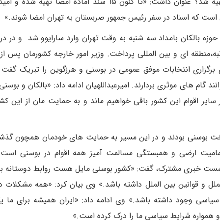
برای امضا در تهران در سفر رئیس جمهور صربستان تهیه شد؟ عنوان داشت: «تا کنون ۱۵ سند آماده امضا ت
ین است که اسناد در سفر رئیس جمهور صربستان به تهران امضا شوند.»
وزه بالکان بامداد سه شنبه به وقت تهران وارد سارایوو شد و در در د
ه،منطقه ای و بین المللی پرداخت. وزیر امور خارجه کشورمان پس از د
گزاری انتخابات موفق عمومی در بوسنی و هرزگوین را تبریک گفت و
 گام های موثری بردارند. امیرعبداللهیان ادامه داد: «بالکان و بوسنی 
ایر اقوام این کشور باقی خواهیم ماند و به حمایت مان از این کشو
ت بوسنی بودند و در این مسیر به حمایت های خودمان همچون گذشت
امیت ارضی و همبستگی مسالمت آمیز همه اقوام در بوسنی است.»
نشست خبری مشترک، گفت: «کشور بوسنی مایل هست روابط دوستانه با 
لل و قوانین بین الملل داشته باشد.» وی بیان کرد: «همه مشکلات در 
یاسی وجود داشته باشد.» وی ادامه داد: «ایران همیشه برای ما ی
 همواره شرایط سیاسی ما را درک کرده است.»