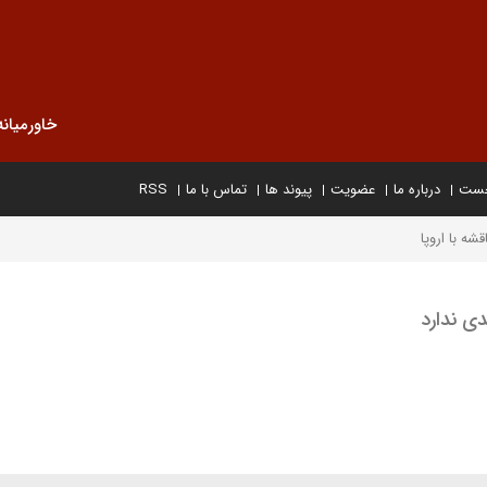
خاورمیانه
خست
درباره ما
عضویت
پیوند ها
تماس با ما
RSS
قشه با اروپا
دی ندارد