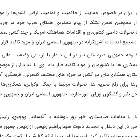
 ایران در خصوص حمایت از حاکمیت و تمامیت ارضی کشورها را مور
دار همچنین ضمن تشکر از پیام همدردی همتای صرب خود در جریان
 تحولات داخلی کشورمان و اقدامات هماهنگ آمریکا و چند کشور معد
جیع اقدامات آشوبگرانه در جمهوری اسلامی ایران را مورد تاکید قرار د
رجه جمهوری صربستان نیز در این دیدار با ارزیابی وضعیت عالی ا
اری ها با کشورمان را مورد تاکید قرار داد. وی با قدردانی از موض
ان، همکاری‌های دو کشور در حوزه های مختلف کنسولی، فرهنگی، آم
ها برای رفع تحریم ها، تحولات مرتبط با جنگ اوکراین، همکاری‌ها 
دل نظر و گفتگوی وزرای امور خارجه جمهوری اسلامی ایران و جمهوری 
یدار با مقامات صربستان، ظهر روز دوشنبه با آلکساندر ووچیچ، رئی
ی در این دیدار با تجدید دعوت سیدابراهیم رئیسی از رئیس جمهور 
ی صربستان تاکید کرد. امیرعبداللهیان با ارائه گزارشی از گفت وگوها