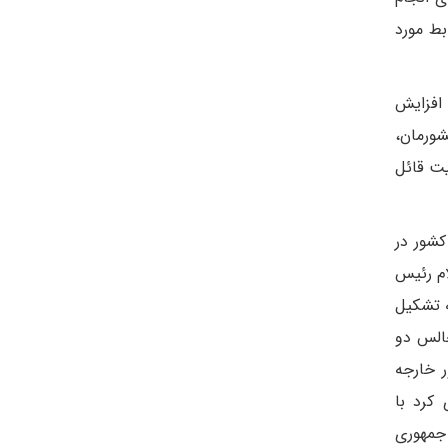
بط مورد
 افزایش
شورمان،
یت قائل
کشور در
ام رئیس
ه تشکیل
جالس دو
ر خارجه
 کرد با
 جمهوری