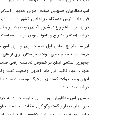
امیرعبداللهیان همچنین موضع اصولی جمهوری اسلامی
قرار داد. رئیس دستگاه دیپلماسی کشور در این دی
تروریستی شاهچراغ در شیراز، آخرین وضعیت مرتبط با
در این زمینه را تشریح و ناموفق بودن غرب در سیاست تش
ایویسا داچیچ معاون اول نخست وزیر و وزیر امور خا
فی‌مابین، تصمیم جدی دولت صربستان برای ارتقای همک
جمهوری اسلامی ایران در خصوص تمامیت ارضی صربست
علوم را مورد تاکید قرار داد. آخرین وضعیت گفت وگو
انرژی و محصولات کشاورزی از دیگر موضوعات مورد تبا
در این دیدار بود.
حسین امیرعبداللهیان، وزیر امور خارجه در ادامه د
صربستان دیدار و گفت وگو کرد. سکاندار سیاست خارج
برای سفر به تهران، بر حمایت کشورمان از تمامیت ارض