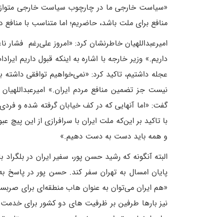
«سیاست خارجی ما در چارچوب سیاست خارجی متوازن با
منافع برای ملت باشد، حاضریم؛ اما متناسب با منافع 
امیرعبداللهیان خاطرنشان کرد: «امروز علی‌رغم فشار ن
داریم.» وزیر خارجه با اشاره به اینکه قبول داریم ایرا
عجله داشتیم، تاکید کرد: «نمی‌خواهیم توافقی داشته 
نیست جز تضمین منافع مردم ایران.» امیرعبداللهیان ب
گفت: «اما آنهایی که در کف خیابان گرفته شده و فردی ی
با تاکید بر این‌که ملت ایران با سرافرازی از این پیچ عب
و همه باید دست به دست دهیم.»
البته آنگونه که رشید حسن پور، سفیر ایران در بلگراد
پایان امسال به تهران سفر کند. حسن پور در پاسخ به ا
«هم ایران می‌توان به عنوان هاب منطقه‌ای برای صربس
نیز بارها طرفین بر ظرفیت های دو کشور برای خدمت به 