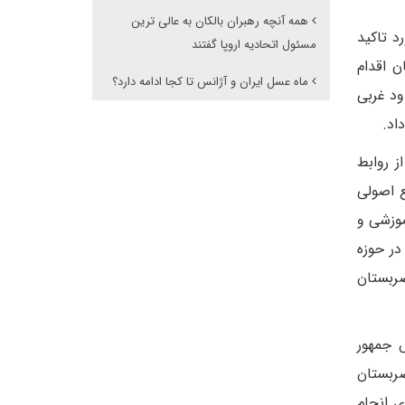
همه آنچه رهبران بالکان به عالی ترین
د تاکید
مسئول اتحادیه اروپا گفتند
 اقدام
ماه عسل ایران و آژانس تا کجا ادامه دارد؟
ود غربی
اد.
ز روابط
ع اصولی
وزشی و
در حوزه
صربستان
س جمهور
صربستان
ی انجام