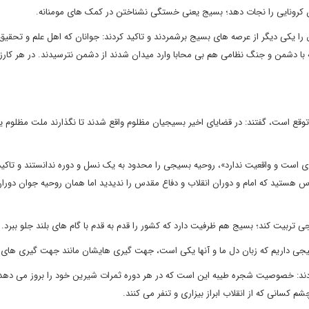
ران کرونایی را نجات دهد؛ بسیج یعنی خستگی نشناختن در کمک های مومنانه.
ا یکی دیگر از عرصه های بسیج برشمردند و تاکید کردند: جوانان که اهل علم و تحقیق 
ه با دشمن و جنگ نظامی هم بی محابا وارد میدان شدند از دشمن نترسیدند. در هر کارز
توقع است، گفتند: در قضایای اخیر بسیجیان مظلوم واقع شدند تا نگذارند ملت مظلوم 
ی است و واقعیت ندارد»، روحیه بسیجی را محدود به یک نسل و دوره ندانستند و تاکید 
 هستید که امام و دوران انقلاب و دفاع مقدس را ندیدید اما همان روحیه جوان دورا
ی تربیت کند؛ بسیج هم ظرفیت دارد که کشور را قدم به قدم با گام های بلند جلو ببرد.
بسیجی داریم که زبان دل ما و آنها یکی است، جهت گیری هایشان مانند جهت گیری های
فزودند: خصوصیت شجره طیبه این است که در هر دوره ثمرات شیرین خود را بروز می دهد.
کسانی که از انقلاب ابراز بیزاری و تنفر می کنند.