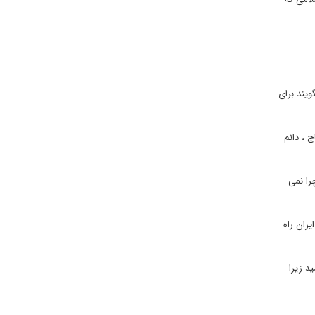
ویند برای
ج ، دائم
را نمی
لت ایران راه
د زیرا