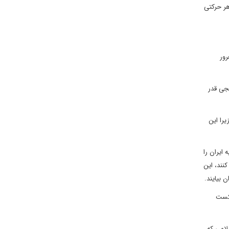
هر حرکتی
رور
یجی قدر
یرا این
 ایران را
کنند، این
شکست
لامی که