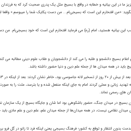
عزیز ما در این بیانیه و خطابه در واقع با بسیج مثل یک پدری صحبت کرد که به فرزندا
میگوید: «من افتخارم این است که بسیجی‌ام... من دست یکایک شما را میبوسم.» واقعا این
ب این بیانیه هستید، امام (ره) می فرماید افتخارم این است که خود بسیجی‌ام. من 
ظم انقلاب اسلامی با یادآوری اینکه امام در بیانیه آذر ۶۷ امام اعلام بسیج دانشجو و طلبه را می کند از دانشجویان و طلاب علوم دینی مطالبه
اید در همه میدان ها از جمله علم دین و دنیا حضور داشته باشد.
دید زبانی و عملی کردند امام به جای اینکه منفعل شده و یا بترسد، ملت را به صور
ان های رسمی نماند.
مون بسیج در میدان جنگ، حضور باشکوهی بود اما شان و جایگاه بسیج از یک سازمان ن
میدان نظامی نیست، در همه میدان‌ها از جمله میدان علم، علم دین و علم مادی باید 
بدون انتظار و توقع به کشور؛ فرهنگ بسیجی یعنی اینکه فرد تا زانو در گِل فرو برود