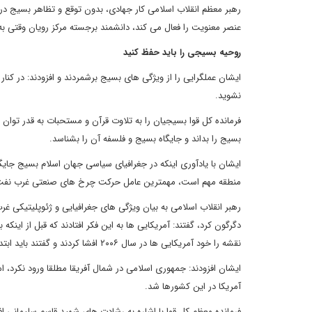
رهبر معظم انقلاب اسلامی کار جهادی، بدون توقع و تظاهر بسیج در
عنصر معنویت را فعال می کند، دانشمند برجسته مرکز رویان وقتی ب
روحیه بسیجی را باید حفظ کنید
ایشان عملگرایی را از ویژگی های بسیج برشمردند و افزودند: در کنار
نشوید.
فرمانده کل قوا بسیجیان را به تلاوت قرآن و مستحبات به قدر توا
بسیج را بداند و جایگاه بسیج و فلسفه آن را بشناسد.
ایشان با یادآوری اینکه در جغرافیای سیاسی جهان اسلام بسیج جایگا
منطقه مهم است، مهمترین عامل حرکت چرخ های صنعتی غرب نفت ا
رهبر انقلاب اسلامی به بیان ویژگی های جغرافیایی و ژئوپلیتیکی غرب 
دگرگون کرد، گفتند: آمریکایی ها به این فکر افتادند که قبل از این
نقشه را خود آمریکایی ها در سال ۲۰۰۶ افشا کردند و گفتند باید ابتدا ۶ کشور عراق، سوریه، لبنان، لیبی، سودان، سومالی ابتدا ساقط شوند، بعد به سراغ ایران بیایند.
ایشان افزودند: جمهوری اسلامی در شمال آفریقا مطلقا ورود نکرد، ا
آمریکا در این کشورها شد.
فرمانده معظم کل قوا با اشاره به رشادت های شهید قاسم سلیمانی