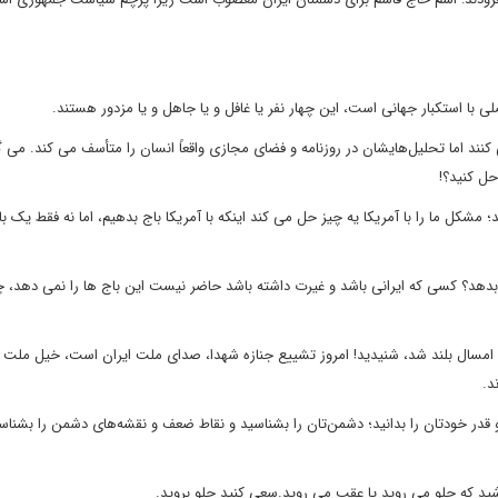
لی با استکبار جهانی است، این چهار نفر یا غافل و یا جاهل و یا مزدور هستند.
نند اما تحلیل‌هایشان در روزنامه و فضای مجازی واقعاً انسان را متأسف می کند. می گ
 حل کنید؟!
د؛ مشکل ما را با آمریکا یه چیز حل می کند اینکه با آمریکا باج بدهیم، اما نه فقط یک با
 بدهد؟ کسی که ایرانی باشد و غیرت داشته باشد حاضر نیست این باج ها را نمی دهد، چ
ظم انقلاب اسلامی افزودند: صدای رعدآسای ملت در ۱۳ آبان امسال بلند شد، شنیدید! امروز تشییع جنازه شهدا، صدای ملت ایران است، خیل م
د.
و قدر خودتان را بدانید؛ دشمن‌تان را بشناسید و نقاط ضعف و نقشه‌های دشمن را بشناسی
باشید که جلو می روید یا عقب می روید.سعی کنید جلو بروید.