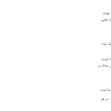
بودند
ار علمی
یک عده
کردند:
ن جنگ در
 ما است.
 در هر