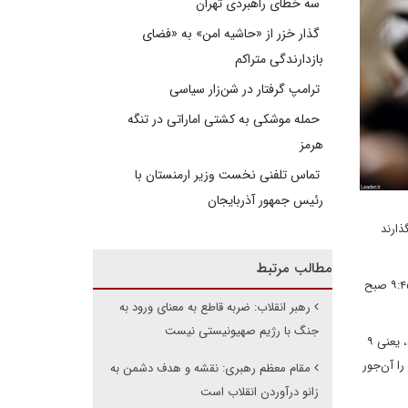
سه خطای راهبردی تهران
گذار خزر از «حاشیه امن» به «فضای
بازدارندگی متراکم
ترامپ گرفتار در شن‌زار سیاسی
حمله موشکی به کشتی اماراتی در تنگه
هرمز
تماس تلفنی نخست وزیر ارمنستان با
رئیس جمهور آذربایجان
ذارند
مطالب مرتبط
به گزارش خبرنگار سیاسی ایرنا، دیدار جمعی از بسیجیان کشور با حضرت آیت الله خامنه ای رهبر معظم انقلاب اسلامی به مناسبت هفته بسیج، از ساعت ۹:۴۵ صبح
رهبر انقلاب: ضربه قاطع به معنای ورود به
جنگ با رژیم صهیونیستی نیست
رهبر معظم انقلاب اسلامی در ابتدای سخنانشان با تبریک هفته بسیج به بسیجیان، گفتند: برکات بسیج، این ابتکار عظیم به‌قدری بود که امام در آذر سال ۶۷، یعنی ۹
که امام بزرگوار را آن‌جور
مقام معظم رهبری: نقشه و هدف دشمن به
زانو درآوردن انقلاب است