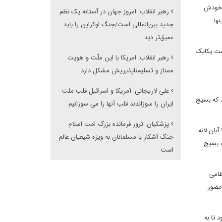
ن خودش
رهبر انقلاب: امروز جهان در آستانه یک نظم
ها
جدید بین‌المللی است/جنگ اوکراین را باید
عمیق‌تر دید
دست یکایک
رهبر انقلاب: امریکا با این ملّت و هویت
ممتاز و تسلیم‌ناپذیریش مشکل دارد
علی لاریجانی: آمریکا و اسرائیل قلب ملت
 می کند که بسیج
ایران را سوزاندند قلب آنها را می سوزانیم
پزشکیان: ترور فرمانده بزرگ امت اسلام
ایشان با بیان اینکه امام در ۶ آذر ۵۸ دستور تشکیل بسیج را داد که بعد از بیش از ۲۰ روز از تسخیر لانه جاسوسی بود، خاطر نشان کردند: بعد از اینکه در ۱۳ آبان لانه
جنگ آشکار با مسلمانان به ویژه شیعیان عالم
ت بسیج
است
ظامی
حضور
 تا به