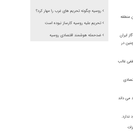
روسیه چگونه تحریم های غرب را مهار کرد؟
ن منطقه
تحریم علیه روسیه کارساز نبوده است
از ایران
ضدحمله هوشمند اقتصادی روسیه
نین در
طفی غالب
تصادی
 می داند
ندارد.
زات