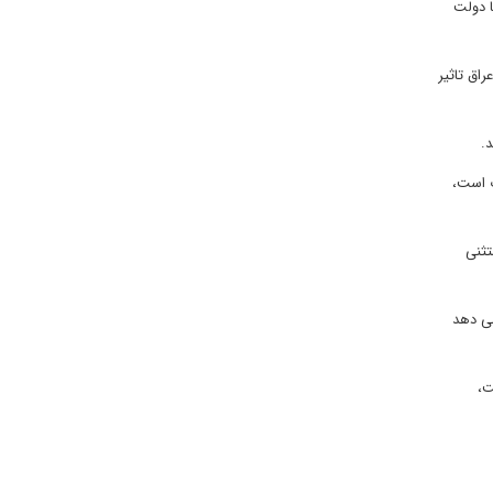
ا دولت
اق تاثیر
.
ت است،
تثنی
می دهد
ت،