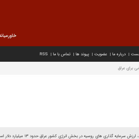
خاورمیانه
خست
درباره ما
عضویت
پیوند ها
تماس با ما
RSS
ی برای عراق
بر اساس گفته «ماکسیم ماکسیموف»، سفیر سابق روسیه در عراق، ارزش سرمایه گذاری های روسیه در بخش ا