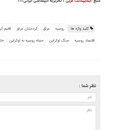
منبع:
ایندیپندنت عربی
/ تحریریه دیپلماسی ایرانی/11
کلید واژه ها:
روسیه
عراق
کردستان عراق
اقلیم ک
اقتصاد روسیه
جنگ اوکراین
حمله روسیه به اوکراین
خاو
نظر شما :