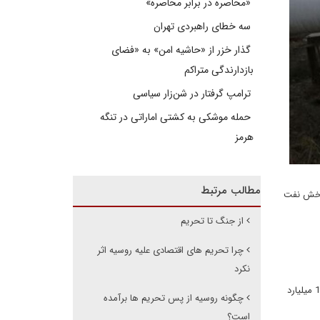
«محاصره در برابر محاصره»
سه خطای راهبردی تهران
گذار خزر از «حاشیه امن» به «فضای
بازدارندگی متراکم
ترامپ گرفتار در شن‌زار سیاسی
حمله موشکی به کشتی اماراتی در تنگه
هرمز
مطالب مرتبط
 بخش نفت
از جنگ تا تحریم
چرا تحریم های اقتصادی علیه روسیه اثر
نکرد
یکی از مهمترین شرکت های نفتی روسی که در حال حاضر در عراق فعالیت دارند شرکت لوک اویل است که اپراتور اصلی میدان نفتی غرب قرنه 2 با ذخایر 14 میلیارد
چگونه روسیه از پس تحریم ها برآمده
است؟