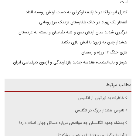
است
کنترل ایوانوفکا در خارکیف اوکراین به دست ارتش روسیه افتاد
انفجار یک پهپاد در خاک بلغارستان نزدیک مرز رومانی
درگیری شدید میان ارتش یمن و شبه نظامیان وابسته به عربستان
هشدار چین به ژاپن: با آتش بازی نکنید
بازی جنگ ۱۲ روزه و رمضان
هرمز و باب‌المندب؛ هندسه جدید بازدارندگی و آزمون دیپلماسی ایران
مطالب مرتبط
خاطرات بد ایرانیان از انگلیس
ناقوس هشدار بزرگ در انگلیس
پادشاه جدید انگلستان چه مواضعی درباره مسائل جهان اسلام دارد؟
آیا ملی گرایی، بریتانیا را در هم می شکند؟