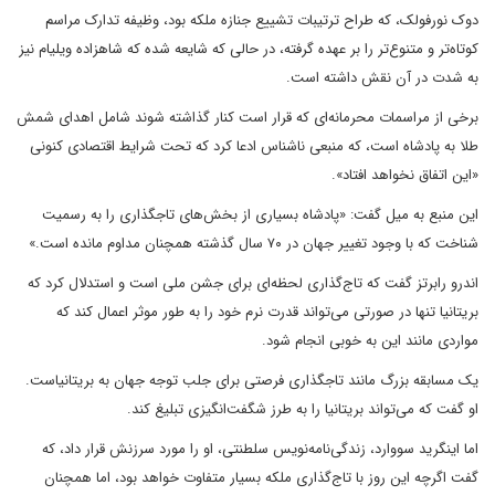
دوک نورفولک، که طراح ترتیبات تشییع جنازه ملکه بود، وظیفه تدارک مراسم
کوتاه‌تر و متنوع‌تر را بر عهده گرفته، در حالی که شایعه شده که شاهزاده ویلیام نیز
به شدت در آن نقش داشته است.
برخی از مراسمات محرمانه‌ای که قرار است کنار گذاشته شوند شامل اهدای شمش
طلا به پادشاه است، که منبعی ناشناس ادعا کرد که تحت شرایط اقتصادی کنونی
«این اتفاق نخواهد افتاد».
این منبع به میل گفت: «پادشاه بسیاری از بخش‌های تاجگذاری را به رسمیت
شناخت که با وجود تغییر جهان در ۷۰ سال گذشته همچنان مداوم مانده است.»
اندرو رابرتز گفت که تاج‌گذاری لحظه‌ای برای جشن ملی است و استدلال کرد که
بریتانیا تنها در صورتی می‌تواند قدرت نرم خود را به طور موثر اعمال کند که
مواردی مانند این به خوبی انجام شود.
یک مسابقه بزرگ مانند تاجگذاری فرصتی برای جلب توجه جهان به بریتانیاست.
او گفت که می‌تواند بریتانیا را به طرز شگفت‌انگیزی تبلیغ کند.
اما اینگرید سووارد، زندگی‌نامه‌نویس سلطنتی، او را مورد سرزنش قرار داد، که
گفت اگرچه این روز با تاج‌گذاری ملکه بسیار متفاوت خواهد بود، اما همچنان