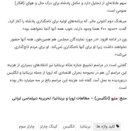
سهم عادلانه‌ای از تجلیل دارد و مکمل پادشاه برای درک حال و هوای (افکار)
عمومی است.
سرهنگ دوم آنتونی ماتر، که برنامه‌های اولیه برای تاجگذاری پادشاه را آغاز کرد،
گفت: «حدود ۷۰۰ همتا وجود دارند، خوب همه آنها آنجا نخواهند بود».
وی در ادامه افزود: «در مورد نمایندگان مجلس هم همین‌طور، همه آنها حضور
نخواهند داشت زیرا او برای آنها تاجگذاری نمی‌کند. او برای مردم تاج‌گذاری
می‌کند».
گفتنی است در مراسم تشییع جنازه ملکه بریتانیا نیز انتقادهای بسیاری از هزینه
این مراسم آن هم در بحبوحه بحران اقتصادی که اروپا از جمله بریتانیا و انگلیس
درنوردیده به عمل آمد، گفته شد هزینه این مراسم بالغ بر سه میلیارد دلار بوده
است.
منبع:
مترو
(انگلیس) – مطالعات اروپا و بریتانیا/ تحریریه دیپلماسی ایرانی
کلید واژه ها:
بریتانیا
انگلیس
کینگ چارلز
چارلز سوم