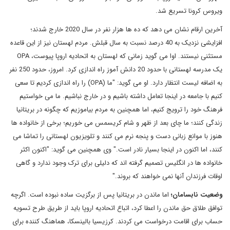
ویروس کرونا تسریع شد.
آخرین ارقام نشان می دهد که ده ها هزار نفر در سال 2020 خارج شدند؛
افزایشی نزدیک به 40 درصد نسبت به سال قبلش. مردم لهستان نیز از این قاعده
مستثنی نیستند. اوا می گوید زمانی که لهستان به اتحادیه اروپا پیوست، OPA
یک مدرسه لهستانی با حدود 20 دانش آموز راه اندازی کرد. امروز، حدود 250 نفر
به اضافه لیست انتظار دارد. او می گوید: "ما (OPA) را راه اندازی کردیم تا سعی
کنیم با جامعه در اینجا تعامل داشته باشیم و در خارج نباشیم. ما می خواستیم
فرهنگ خود را ترویج کنیم، اما همچنین به مردم بیاموزیم که چگونه در بریتانیا
زندگی کنند؛ ما چای بعد از ظهر و شام کریسمس می خوریم؛ برخی از خانواده ها
هنوز با موانع زبانی دست و پنجه نرم می کنند و تلویزیون لهستانی را تماشا می
کنند، اما اکنون در اینجا بسیار نادر است." وی همچنین می گوید: "اکنون اکثر
خانواده ها در انگلیس تصمیم گرفته اند که دلیلی برای ترک وجود ندارد و گاهی
اوقات فرزندان آنها نمی خواهند که بروند."
وضعیت نابسامان؛
اما ماندن در بریتانیا پس از برگزیت ساده نبوده است. اگرچه
توافق طلاق حق ماندن را اعطا کرد، اتباع اتحادیه اروپا باید از طریق طرح تسویه
حساب برای اقامت درخواست می کردند. کرزیسیا بالینسکا، هماهنگ کننده برای