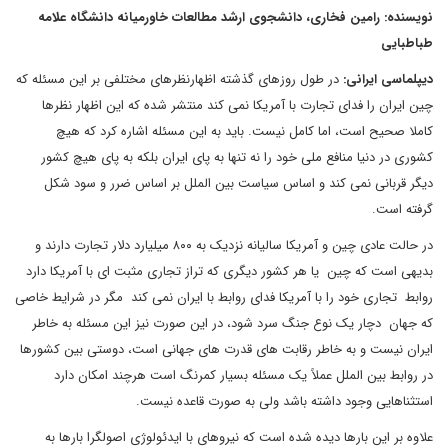
نویسنده: رامین فخاری، دانشجوی ارشد مطالعات خاورمیانه دانشگاه علامه
طباطبایی
دیپلماسی ایرانی:
در طول روزهای گذشته اظهارنظرهای مختلفی بر این مسئله که
چین ایران را فدای تجارت با آمریکا نمی کند منتشر شده که این اظهار نظرها
کاملا صحیح است، اما کامل نیست. باید به این مسئله اشاره کرد که هیچ
کشوری در دنیا منافع ملی خود را نه تنها به پای ایران بلکه به پای هیچ کشور
دیگر قربانی نمی کند و اساس سیاست بین الملل بر اساس ضرر و سود شکل
گرفته است.
در حالت عادی چین و آمریکا سالیانه نزدیک به ۸۰۰ میلیارد دلار تجارت دارند و
بدیهی است که چین یا هر کشور دیگری که تراز تجاری مثبت ای با آمریکا دارد
روابط تجاری خود را با آمریکا فدای روابط با ایران نمی کند مگر در شرایط خاصی
که جهان دچار یک نوع جنگ سرد شود، در این صورت نیز این مسئله به خاطر
ایران نیست و به خاطر رقابت های قدرت های جهانی است، دوستی بین کشورها
در روابط بین الملل عملاً یک مسئله بسیار کمرنگ است هرچند امکان دارد
استثناهایی وجود داشته باشد ولی به صورت قاعده نیست.
علاوه بر این بارها دیده شده است که نیروهای با ایدئولوژی اصولگرا بارها به