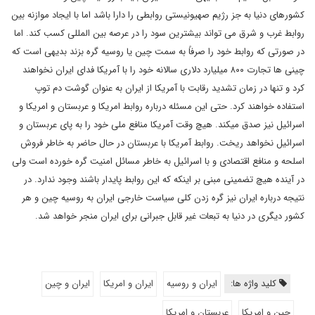
کشورهای دنیا به جز رژیم صهیونیستی روابطی را دارا باشد اما با ایجاد موازنه بین
روابط غرب و شرق می تواند بیشترین سود را در عرصه بین المللی کسب کند. اما
در صورتی که روابط خود را صرفاً به سمت چین یا روسیه گره بزند بدیهی است که
چینی ها تجارت ۸۰۰ میلیارد دلاری سالانه خود را با آمریکا فدای ایران نخواهند
کرد و تنها در زمان تشدید رقابت با آمریکا از ایران به عنوان گوشت دم توپ
استفاده خواهند کرد. حتی این مسئله درباره روابط امریکا و عربستان و امریکا و
اسرائیل نیز صدق میکند. هیچ وقت آمریکا منافع ملی خود را به پای عربستان و
اسرائیل نخواهد ریخت. روابط آمریکا با عربستان در حال حاضر به خاطر فروش
اسلحه و منافع اقتصادی و با اسرائیل به خاطر مسائل امنیت گره خورده است ولی
در آینده هیچ تضمینی مبنی بر اینکه که این روابط پایدار باشند وجود ندارد. در
نتیجه درباره ایران نیز گره زدن کلی سیاست خارجی ایران به روسیه چین و هر
کشور دیگری در دنیا به تبعات غیر قابل جبرانی برای ایران منجر خواهد شد.
کلید واژه ها:
ایران و روسیه
ایران و امریکا
ایران و چین
چین و امریکا
عربستان و امریکا