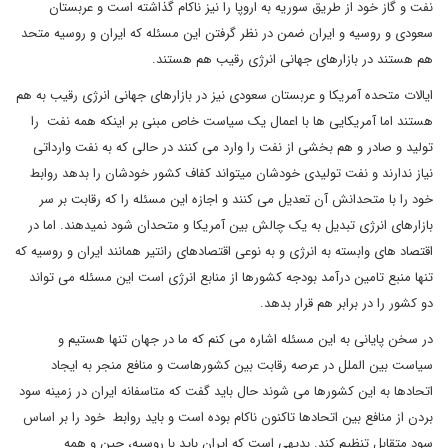
نفت و گاز خود از طریق سوریه به اروپا را نیز ناکام گذاشته است و عربستان
سعودی و روسیه و ایران ضمن در نظر گرفتن این مسئله که ایران و روسیه متحد
هم هستند در بازارهای جهانی انرژی رقیب هم هستند.
ایالات متحده آمریکا و عربستان سعودی نیز در بازارهای جهانی انرژی رقیب به هم
هستند اما آمریکایی ها با اعمال یک سیاست خاص مبنی بر اینکه همه نفت را
تولید و صادر و هم بخشی از نفت را وارد می کنند در حالی که به نفت وارداتی
نیاز ندارند و نفت تولیدی خودشان میتواند کفاف کشور خودشان را بدهد روابط
خود را با متحدانش آن تعدیل می کنند و اجازه این مسئله را که رقابت بر سر
بازارهای انرژی تبدیل به یک چالش بین آمریکا و متحدان شود نمیدهند. اما در
اقتصاد های وابسته به انرژی و به نوعی اقتصادهای رانتیر همانند ایران و روسیه که
تنها منبع تامین درآمد بودجه کشورها از منابع انرژی است این مسئله می تواند
دو کشور را در برابر هم قرار بدهد.
در سخن پایانی به این مسئله اشاره می کنم که ما در جهان تنها هستیم و
سیاست بین الملل در عرصه رقابت بین کشورهاست و منافع منجر به ایجاد
اتحادها به این کشورها می شوند حال باید گفت که متاسفانه ایران در زمینه سود
بردن از منافع بین اتحادها تاکنون ناکام بوده است و باید روابط خود را بر اساس
سود متقابل تنظیم کند. بدیهی است که ایران باید با روسیه، چین و همه