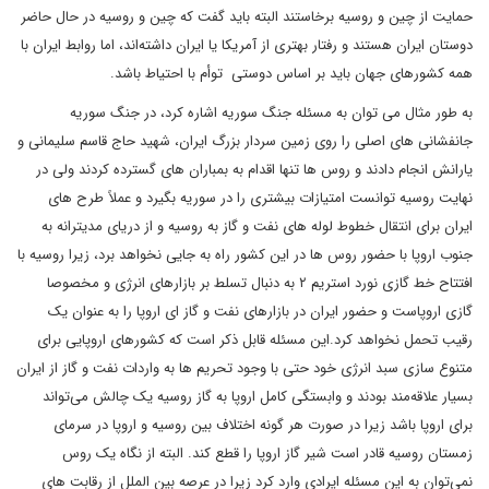
حمایت از چین و روسیه برخاستند البته باید گفت که چین و روسیه در حال حاضر
دوستان ایران هستند و رفتار بهتری از آمریکا یا ایران داشته‌اند، اما روابط ایران با
همه کشورهای جهان باید بر اساس دوستی توأم با احتیاط باشد.
به طور مثال می توان به مسئله جنگ سوریه اشاره کرد، در جنگ سوریه
جانفشانی های اصلی را روی زمین سردار بزرگ ایران، شهید حاج قاسم سلیمانی و
یارانش انجام دادند و روس ها تنها اقدام به بمباران های گسترده کردند ولی در
نهایت روسیه توانست امتیازات بیشتری را در سوریه بگیرد و عملاً طرح های
ایران برای انتقال خطوط لوله های نفت و گاز به روسیه و از دریای مدیترانه به
جنوب اروپا با حضور روس ها در این کشور راه به جایی نخواهد برد، زیرا روسیه با
افتتاح خط گازی نورد استریم ۲ به دنبال تسلط بر بازارهای انرژی و مخصوصا
گازی اروپاست و حضور ایران در بازارهای نفت و گاز ای اروپا را به عنوان یک
رقیب تحمل نخواهد کرد.این مسئله قابل ذکر است که کشورهای اروپایی برای
متنوع سازی سبد انرژی خود حتی با وجود تحریم ها به واردات نفت و گاز از ایران
بسیار علاقه‌مند بودند و وابستگی کامل اروپا به گاز روسیه یک چالش می‌تواند
برای اروپا باشد زیرا در صورت هر گونه اختلاف بین روسیه و اروپا در سرمای
زمستان روسیه قادر است شیر گاز اروپا را قطع کند. البته از نگاه یک روس
نمی‌توان به این مسئله ایرادی وارد کرد زیرا در عرصه بین الملل از رقابت های