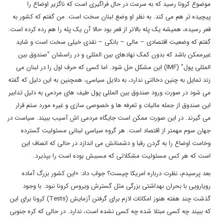
موضوع کرونا رسید که به سرعت در حال فراگیری است که ناگزیر اوضاع را
پیچیده تر هم می کند. به نظر او وضع لبنان سخت است. من گفتم که کشور به
قعر رسیده، همیشه یک پله بالاتر از قعر بود حالا آن یک پله را هم رده کرده است.
گفتم که وضعیت اقتصادی – مالی – بانکی – نقدی خیلی سخت است و شاید
غیرممکن باشد که بدون کمک نهادهای بین المللی و در راسشان "صندوق بین
المللی پول" (IMF) این مشکل حل شود. اما کسی که حرف اول را در لبنان می
زند تمایل به چنین دخالتی ندارد، به دلایل سیاسی، همچنین به این دلیل که گفته
می شود در صورت ورود صندوق بین المللی پول طیف های مردمی به دلیل تدابیر
این صندوق از جمله مالیات و تعرفه ها و خصوصی سازی و غیره مورد ستم قرار
می گیرند. در این صورت ممکن است جایگاه مردمی اش آسیب ببیند. سیاست در
جهان سوم مهمتر از اقتصاد است. هر گروه سیاسی لبنانی مسئولیت گسترده
وخامت اوضاع را به گردن رقبا و دشمنانش می اندازد در حالی که انصاف این
است که هر کس مسئولیت مشکلاتی که مسببش بوده است را بپذیرد.
بعد پرسیدم، نظرت درباره امریکا چیست؟ جواب داد: «این کشور بزرگ آماده
رویارویی با بحران بهداشتی بزرگی مثل گسترش ویروس کرونا نبود. با وجود
گذشت چند هفته هنوز امکانات لازم برای گرفتن آزمایش (Tests) کرونا برای این
که ببیند چه کسی مبتلا شده چه کسی نشده است، ندارد. در حالی که کره جنوبی