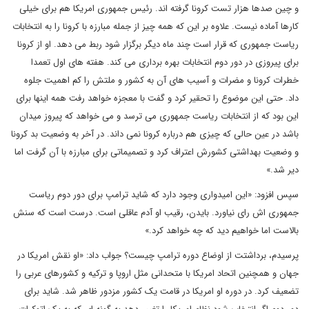
و چین صدها هزار تست کرونا گرفته اند. رئیس جمهوری امریکا هم برای خیلی
کارها آماده نیست. علاوه بر این که همه چیز از جمله مبارزه با کرونا را به انتخابات
ریاست جمهوری که قرار است چند ماه دیگر برگزار شود ربط می دهد. او از کرونا
برای پیروزی در دور دوم انتخابات بهره برداری می کند. هفته های اول تعمدا
خطرات کرونا و مضرات و آسیب های آن به کشور و ملتش را کم اهمیت جلوه
داد. حتی این موضوع را تحقیر کرد و گفت با معجزه خواهد رفت همه اینها برای
این بود که از انتخابات ریاست جمهوری می ترسد و می خواهد که پیروز میدان
باشد در عین حالی که چیزی هم درباره کرونا نمی داند. در آخر به وضعیت بد کرونا
و وضعیت بهداشتی کشورش اعتراف کرد و تصمیماتی برای مبارزه با آن گرفت اما
دیر شد.»
سپس افزود: «این امیدواری وجود دارد که شاید ترامپ برای دور دوم ریاست
جمهوری اش رای نیاورد. بایدن، رقیب او آدم عاقلی است. درست است که سنش
بالاست اما خواهیم دید که چه خواهد کرد.»
پرسیدم، برداشتت از اوضاع دوره ترامپ چیست؟ جواب داد: «او نقش امریکا در
جهان و همچنین اتحاد امریکا با متحدانی مثل اروپا و ترکیه و کشورهای عربی را
تضعیف کرد. در دوره او امریکا در قامت یک کشور مزدور ظاهر شد. شاید برای