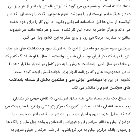
انتقاد داشته است. او همچنین می گوید که ارزش قلمش را بالاتر از هر چیز می
داند و هرگز حاضر نیست آن را بفروشد. نعوم همچنین گفت با وجود این که می
توانسته از سال ها قبل شناسنامه امریکایی بگیرد اما این کار را برای خود خفت
می داند و هرگز حاضر به انجام این کار نشده است و هر دفعه مانند هر شهروند
لبنانی به سفارت امریکا می رود و برای سفر به این کشور ویزا می گیرد.
سرکیس نعوم حدود دو ماه قبل از این که به امریکا برود و یادداشت های هر ساله
اش را تهیه کند، در ایران بود. برای همین توانستیم امسال با او هماهنگ کنیم که
بر خلاف دو سال اخیر، یادداشت هایش را به طور کامل در اختیار ما قرار دهد تا
شامل محدودیت هایی که روزنامه النهار برای خوانندگانش ایجاد کرده است،
نشویم. در این جا
دیپلماسی ایرانی سی و هفتمین بخش از سلسله یادداشت
های سرکیس نعوم
را منتشر می کند:
به سراغ یک مقام بسیار عالی رتبه سابق امریکایی که نقش مهمی در قضایای
پیچیده منطقه ای داشته است و اکنون یک مرکز پژوهشی وزینی را مدریریت می
کند که تحلیل های عمیق و اخبار موثقی را منتشر می کند، رفتم. صحبتمان با
موضوع لبنان و نظام سیاسی آن و فروپاشی اقتصادی و واحد پول ملی و بانک ها
و رسیدن بانک مرکزی لبنان به مرز فروپاشی، آغاز شد. حرفمان خیلی سریع به